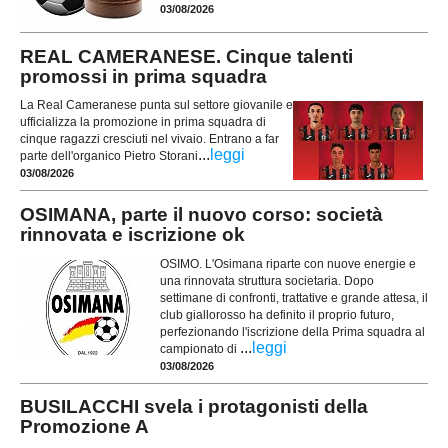
03/08/2026
REAL CAMERANESE. Cinque talenti
promossi in prima squadra
La Real Cameranese punta sul settore giovanile e
ufficializza la promozione in prima squadra di
cinque ragazzi cresciuti nel vivaio. Entrano a far
...
leggi
parte dell'organico Pietro Storani
03/08/2026
OSIMANA, parte il nuovo corso: società
rinnovata e iscrizione ok
OSIMO. L'Osimana riparte con nuove energie e
una rinnovata struttura societaria. Dopo
settimane di confronti, trattative e grande attesa, il
club giallorosso ha definito il proprio futuro,
perfezionando l'iscrizione della Prima squadra al
...
leggi
campionato di
03/08/2026
BUSILACCHI svela i protagonisti della
Promozione A