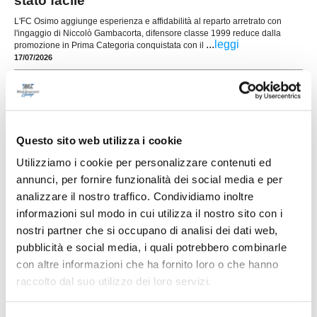
stato facile"
L'FC Osimo aggiunge esperienza e affidabilità al reparto arretrato con
l'ingaggio di Niccolò Gambacorta, difensore classe 1999 reduce dalla
...
leggi
promozione in Prima Categoria conquistata con il
17/07/2026
VALLE DEL GIANO FABRIANO. Il mister sarà
ancora Massimiliano Nasoni
La Valle del Giano Fabriano riparte da una
certezza: Massimiliano Nasoni (foto) sarà ancora
Questo sito web utilizza i cookie
l'allenatore della prima squadra impegnata nel
campionato di Seconda Categoria Marche. Una
Utilizziamo i cookie per personalizzare contenuti ed
riconferma fortemente voluta dalla società,
annunci, per fornire funzionalità dei social media e per
arrivata al termine di una stagione intensa e ricca
di difficoltà, nella quale il tecnico ha saputo
analizzare il nostro traffico. Condividiamo inoltre
...
leggi
m
informazioni sul modo in cui utilizza il nostro sito con i
16/07/2026
nostri partner che si occupano di analisi dei dati web,
NUOVA SIROLESE. Sei nuovi innesti per
pubblicità e social media, i quali potrebbero combinarle
alzare l'asticella
con altre informazioni che ha fornito loro o che hanno
...
leggi
raccolto dal suo utilizzo dei loro servizi.
16/07/2026