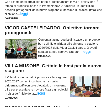
Con i campionati ormai alle porte e i roster ancora in via di definizione, è
tempo di pronostici anche in Promozione A. A tracciare un identikit dei
possibili protagonisti della nuova stagione è Massimo Busilacchi (foto), che
...
leggi
si sbilanc
04/08/2026
VIGOR CASTELFIDARDO. Obiettivo tornare
protagonisti
Con entusiasmo, voglia di riscatto e un progetto
ben definito è iniziata ufficialmente la stagione
2026/2027 della Vigor Castelfidardo. Giovedì
...
leggi
sera, al campo sportivo Gabban
01/08/2026
VILLA MUSONE. Gettate le basi per la nuova
stagione
Il Villa Musone ha dato il primo via alla stagione
2026/2027 con un incontro che ha riunito
dirigenza, staff tecnico e giocatori. Un momento
utile per presentare le novità e fissare gli obiettivi
...
leggi
in vista dell'inizio della
01/08/2026