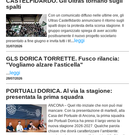
CASTELFIDARDO. Gli Ultras tornano sugli
spalti
Con un comunicato diffuso nelle ultime ore, gli
Ultras Castelfidardo annunciano il ritorno sugli
spalti dopo la protesta della scorsa stagione. Il
gruppo organizzato spiega di aver accolto
positivamente il nuovo progetto societario
...
leggi
presentato a fine giugno e invita tutti i tif
31/07/2026
GLS DORICA TORRETTE. Fusco rilancia:
"Vogliamo alzare l'asticella"
...
leggi
28/07/2026
PORTUALI DORICA. Al via la stagione:
presentata la prima squadra
ANCONA – Quel rito iniziale che non può mai
mancare. Con la presentazione di martedì, alla
Casa del Portuale di Ancona, la prima squadra
dei Portuali Dorica ha preso il largo verso la
nuova stagione 2026-2027. Qualche parola
chiave che dovrà caratterizzare l’ambiente: