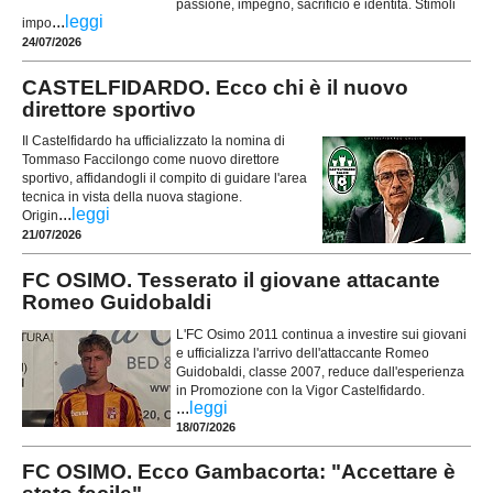
passione, impegno, sacrificio e identità. Stimoli
...
leggi
impo
24/07/2026
CASTELFIDARDO. Ecco chi è il nuovo
direttore sportivo
Il Castelfidardo ha ufficializzato la nomina di
Tommaso Faccilongo come nuovo direttore
sportivo, affidandogli il compito di guidare l'area
tecnica in vista della nuova stagione.
...
leggi
Origin
21/07/2026
FC OSIMO. Tesserato il giovane attacante
Romeo Guidobaldi
L'FC Osimo 2011 continua a investire sui giovani
e ufficializza l'arrivo dell'attaccante Romeo
Guidobaldi, classe 2007, reduce dall'esperienza
in Promozione con la Vigor Castelfidardo.
...
leggi
18/07/2026
FC OSIMO. Ecco Gambacorta: "Accettare è