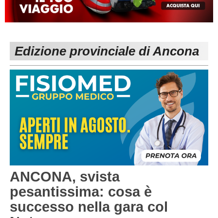
MACERATA
ECCELLENZA
REGIONALI
PESARO URBINO
PROMOZIONE
DIRETTA
Edizione provinciale di Ancona
Carica la tua Rosa
1^ CATEGORIA
2^ CATEGORIA
3^ CATEGORIA
GIOVANILI
ANCONA, svista
pesantissima: cosa è
successo nella gara col