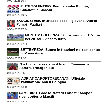
07/08/2026 10:47
ELITE TOLENTINO. Dentro anche Blunno,
Chiariotti e Cicconi
07/08/2026 10:32
SANGIUSTESE. In attacco ecco il giovane Andrea
Pompili Pagliari
06/08/2026 17:44
MONTEM.POLLENZA. Si ritrovano gli U15 che
nel 2015/16 vinsero tutto
06/08/2026 17:05
SETTEMPEDA. Buone indicazioni nel test contro
la Maceratese
06/08/2026 9:35
"La Civitanovese alza il livello. Camerino e
Azzurra protagoniste"
04/08/2026 5:55
ADRIATICA PORTORECANATI. Ufficiale
l'affiliazione con il Bologna
03/08/2026 16:18
CAMERINO. Ecco lo staff di Fondati: Scoponi
vice, portieri a Marsili
03/08/2026 15:30