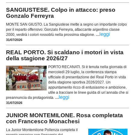
SANGIUSTESE. Colpo in attacco: preso
Gonzalo Ferreyra
MONTE SAN GIUSTO. La Sangiustese mette a segno un importante colpo
per il reparto offensivo: Gonzalo Ferreyra, attaccante argentino classe
...
leggi
2000, vestirà i colori rossoblù nella prossima stagione.
31/07/2026
REAL PORTO. Si scaldano i motori in vista
della stagione 2026/27
PORTO RECANATI. Si è tenuta nella giornata di
mercoledì 29 luglio, la conferenza stampa
ufficiale di presentazione del Real Porto in vista
della stagione sportiva 2026/2027. Un
appuntamento ricco di entusiasmo e ambizione,
utile a tracciare le linee guida di un’annata che si
...
leggi
preannuncia da protagonista.
31/07/2026
JUNIOR MONTEMILONE. Rosa completata
con Francesco Monachesi
La Junior Montemilone Pollenza completa il