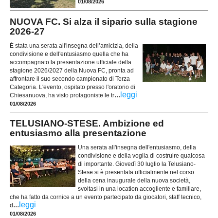
01/08/2026
NUOVA FC. Si alza il sipario sulla stagione
2026-27
È stata una serata all'insegna dell’amicizia, della
condivisione e dell'entusiasmo quella che ha
accompagnato la presentazione ufficiale della
stagione 2026/2027 della Nuova FC, pronta ad
affrontare il suo secondo campionato di Terza
Categoria. L'evento, ospitato presso l'oratorio di
...
leggi
Chiesanuova, ha visto protagoniste le tr
01/08/2026
TELUSIANO-STESE. Ambizione ed
entusiasmo alla presentazione
Una serata all'insegna dell'entusiasmo, della
condivisione e della voglia di costruire qualcosa
di importante. Giovedì 30 luglio la Telusiano-
Stese si è presentata ufficialmente nel corso
della cena inaugurale della nuova società,
svoltasi in una location accogliente e familiare,
che ha fatto da cornice a un evento partecipato da giocatori, staff tecnico,
...
leggi
d
01/08/2026