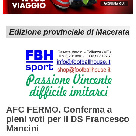
MACERATA
ECCELLENZA
REGIONALI
PESARO URBINO
PROMOZIONE
DIRETTA
Edizione provinciale di Macerata
Carica la tua Rosa
1^ CATEGORIA
2^ CATEGORIA
3^ CATEGORIA
GIOVANILI
AFC FERMO. Conferma a
pieni voti per il DS Francesco
Mancini