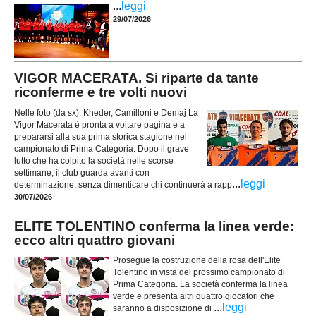
...
leggi
29/07/2026
VIGOR MACERATA. Si riparte da tante
riconferme e tre volti nuovi
Nelle foto (da sx): Kheder, Camilloni e Demaj La
Vigor Macerata è pronta a voltare pagina e a
prepararsi alla sua prima storica stagione nel
campionato di Prima Categoria. Dopo il grave
lutto che ha colpito la società nelle scorse
settimane, il club guarda avanti con
...
leggi
determinazione, senza dimenticare chi continuerà a rapp
30/07/2026
ELITE TOLENTINO conferma la linea verde:
ecco altri quattro giovani
Prosegue la costruzione della rosa dell'Elite
Tolentino in vista del prossimo campionato di
Prima Categoria. La società conferma la linea
verde e presenta altri quattro giocatori che
...
leggi
saranno a disposizione di