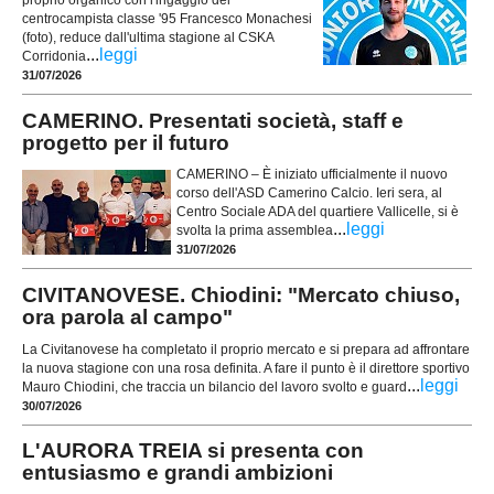
proprio organico con l'ingaggio del
centrocampista classe '95 Francesco Monachesi
(foto), reduce dall'ultima stagione al CSKA
...
leggi
Corridonia
31/07/2026
CAMERINO. Presentati società, staff e
progetto per il futuro
CAMERINO – È iniziato ufficialmente il nuovo
corso dell'ASD Camerino Calcio. Ieri sera, al
Centro Sociale ADA del quartiere Vallicelle, si è
...
leggi
svolta la prima assemblea
31/07/2026
CIVITANOVESE. Chiodini: "Mercato chiuso,
ora parola al campo"
La Civitanovese ha completato il proprio mercato e si prepara ad affrontare
la nuova stagione con una rosa definita. A fare il punto è il direttore sportivo
...
leggi
Mauro Chiodini, che traccia un bilancio del lavoro svolto e guard
30/07/2026
L'AURORA TREIA si presenta con
entusiasmo e grandi ambizioni