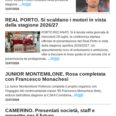
...
leggi
stagione.
31/07/2026
REAL PORTO. Si scaldano i motori in vista
della stagione 2026/27
PORTO RECANATI. Si è tenuta nella giornata di
mercoledì 29 luglio, la conferenza stampa
ufficiale di presentazione del Real Porto in vista
della stagione sportiva 2026/2027. Un
appuntamento ricco di entusiasmo e ambizione,
utile a tracciare le linee guida di un’annata che si
...
leggi
preannuncia da protagonista.
31/07/2026
JUNIOR MONTEMILONE. Rosa completata
con Francesco Monachesi
La Junior Montemilone Pollenza completa il proprio organico con
l'ingaggio del centrocampista classe '95 Francesco Monachesi (foto),
...
leggi
reduce dall'ultima stagione al CSKA Corridonia
31/07/2026
CAMERINO. Presentati società, staff e
progetto per il futuro