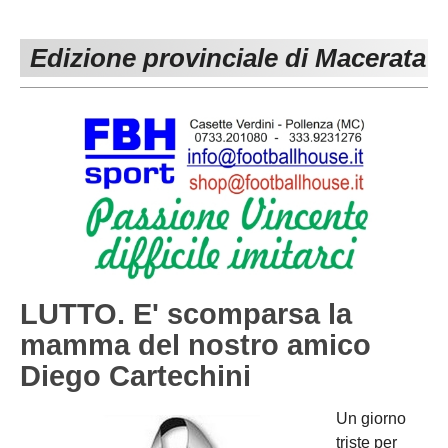
PESARO URBINO
PROMOZIONE
DIRETTA
Edizione provinciale di Macerata
Carica la tua Rosa
1^ CATEGORIA
2^ CATEGORIA
3^ CATEGORIA
GIOVANILI
LUTTO. E' scomparsa la
mamma del nostro amico
Diego Cartechini
Un giorno
triste per