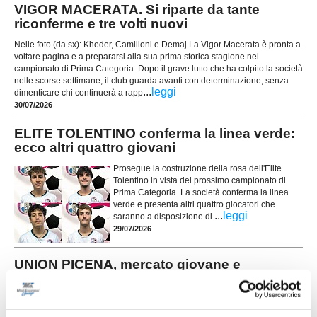
VIGOR MACERATA. Si riparte da tante
riconferme e tre volti nuovi
Nelle foto (da sx): Kheder, Camilloni e Demaj La Vigor Macerata è pronta a
voltare pagina e a prepararsi alla sua prima storica stagione nel
campionato di Prima Categoria. Dopo il grave lutto che ha colpito la società
nelle scorse settimane, il club guarda avanti con determinazione, senza
...
leggi
dimenticare chi continuerà a rapp
30/07/2026
ELITE TOLENTINO conferma la linea verde:
ecco altri quattro giovani
Prosegue la costruzione della rosa dell'Elite
Tolentino in vista del prossimo campionato di
Prima Categoria. La società conferma la linea
verde e presenta altri quattro giocatori che
...
leggi
saranno a disposizione di
29/07/2026
UNION PICENA, mercato giovane e
ambizioso: le novità
POTENZA PICENA. La Union Picena continua a
costruire con decisione la rosa che affronterà la