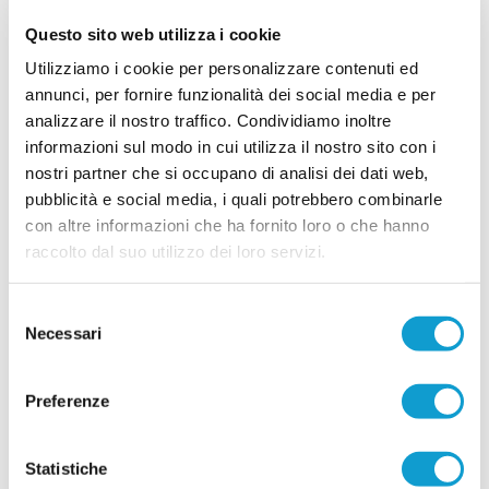
stagione 2026/2027, puntando su un mix di
giovani talenti, giocatori già pronti per la categoria
Questo sito web utilizza i cookie
e figure di esperienza nell'area tecnica. Il club di
Potenza Picena ha ufficializzato una serie di
Utilizziamo i cookie per personalizzare contenuti ed
innesti che confermano la volontà di dare
annunci, per fornire funzionalità dei social media e per
...
leggi
contin
analizzare il nostro traffico. Condividiamo inoltre
29/07/2026
informazioni sul modo in cui utilizza il nostro sito con i
LORESE. Prende forma la nuova squadra di
nostri partner che si occupano di analisi dei dati web,
mister Malatesta
pubblicità e social media, i quali potrebbero combinarle
...
leggi
con altre informazioni che ha fornito loro o che hanno
28/07/2026
raccolto dal suo utilizzo dei loro servizi.
Selezione
Necessari
del
consenso
Vai all'edizione provinciale
Preferenze
Statistiche