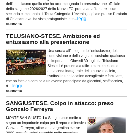
dell'entusiasmo quella che ha accompagnato la presentazione ufficiale
della stagione 2026/2027 della Nuova FC, pronta ad affrontare il suo
secondo campionato di Terza Categoria. L'evento, ospitato presso l'oratorio
...
leggi
di Chiesanuova, ha visto protagoniste le tr
01/08/2026
TELUSIANO-STESE. Ambizione ed
entusiasmo alla presentazione
Una serata all'insegna dell'entusiasmo, della
condivisione e della voglia di costruire qualcosa
di importante. Giovedì 30 luglio la Telusiano-
Stese si è presentata ufficialmente nel corso
della cena inaugurale della nuova società,
svoltasi in una location accogliente e familiare,
che ha fatto da cornice a un evento partecipato da giocatori, staff tecnico,
...
leggi
d
01/08/2026
SANGIUSTESE. Colpo in attacco: preso
Gonzalo Ferreyra
MONTE SAN GIUSTO. La Sangiustese mette a
segno un importante colpo per il reparto offensivo:
Gonzalo Ferreyra, attaccante argentino classe
2000, vestirà i colori rossoblù nella prossima