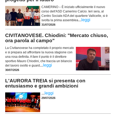
CAMERINO – È iniziato ufficialmente il nuovo
corso dell'ASD Camerino Calcio. Ieri sera, al
Centro Sociale ADA del quartiere Vallicelle, si è
...
leggi
svolta la prima assemblea
31/07/2026
CIVITANOVESE. Chiodini: "Mercato chiuso,
ora parola al campo"
La Civitanovese ha completato il proprio mercato
e si prepara ad affrontare la nuova stagione con
una rosa definita. A fare il punto è il direttore
sportivo Mauro Chiodini, che traccia un bilancio
...
leggi
del lavoro svolto e guard
30/07/2026
L'AURORA TREIA si presenta con
entusiasmo e grandi ambizioni
...
leggi
29/07/2026