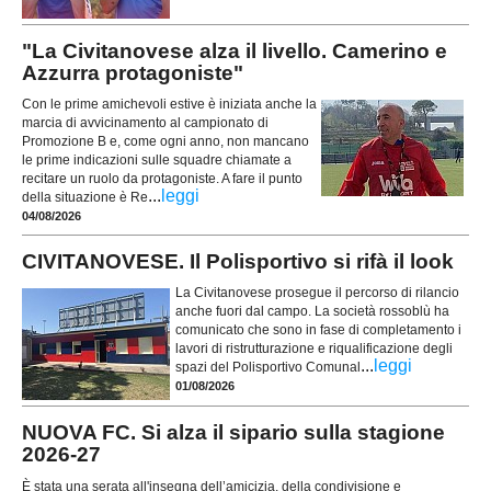
"La Civitanovese alza il livello. Camerino e
Azzurra protagoniste"
Con le prime amichevoli estive è iniziata anche la
marcia di avvicinamento al campionato di
Promozione B e, come ogni anno, non mancano
le prime indicazioni sulle squadre chiamate a
recitare un ruolo da protagoniste. A fare il punto
...
leggi
della situazione è Re
04/08/2026
CIVITANOVESE. Il Polisportivo si rifà il look
La Civitanovese prosegue il percorso di rilancio
anche fuori dal campo. La società rossoblù ha
comunicato che sono in fase di completamento i
lavori di ristrutturazione e riqualificazione degli
...
leggi
spazi del Polisportivo Comunal
01/08/2026
NUOVA FC. Si alza il sipario sulla stagione
2026-27
È stata una serata all'insegna dell’amicizia, della condivisione e