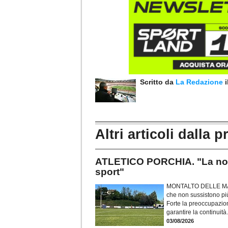
Scritto da
La Redazione
Altri articoli dalla p
ATLETICO PORCHIA. "La nost
sport"
MONTALTO DELLE MARCH
che non sussistono più
Forte la preoccupazion
garantire la continuità
03/08/2026