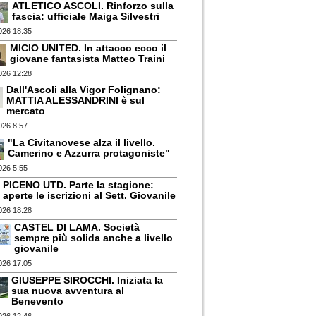
ATLETICO ASCOLI. Rinforzo sulla
fascia: ufficiale Maiga Silvestri
026 18:35
MICIO UNITED. In attacco ecco il
giovane fantasista Matteo Traini
026 12:28
Dall'Ascoli alla Vigor Folignano:
MATTIA ALESSANDRINI è sul
mercato
026 8:57
"La Civitanovese alza il livello.
Camerino e Azzurra protagoniste"
026 5:55
PICENO UTD. Parte la stagione:
aperte le iscrizioni al Sett. Giovanile
026 18:28
CASTEL DI LAMA. Società
sempre più solida anche a livello
giovanile
026 17:05
GIUSEPPE SIROCCHI. Iniziata la
sua nuova avventura al
Benevento
026 12:46