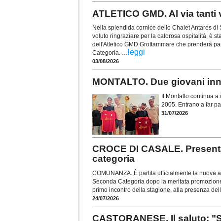
ATLETICO GMD. Al via tanti v
Nella splendida cornice dello Chalet Antares di
voluto ringraziare per la calorosa ospitalità, è s
dell'Atletico GMD Grottammare che prenderà pa
...
leggi
Categoria.
03/08/2026
MONTALTO. Due giovani innes
Il Montalto continua a i
2005. Entrano a far par
31/07/2026
CROCE DI CASALE. Presentat
categoria
COMUNANZA. È partita ufficialmente la nuova av
Seconda Categoria dopo la meritata promozione con
primo incontro della stagione, alla presenza del
24/07/2026
CASTORANESE. Il saluto: "Si