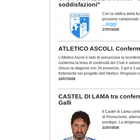
soddisfazioni"
Con la ratifica della f
prossimo campionato di
...
leggi
27/07/2026
ATLETICO ASCOLI. Conferma
L’Atletico Ascoli è lieto di annunciare la riconf
conferma la linea di continuità del Club e valoriz
chiuso la stagione con 34 presenze, 3 gol e 3 a
fortemente nel progetto dell’Atletico. Ringrazio la
22/07/2026
CASTEL DI LAMA tra conferm
Galli
Il Castel di Lama con
di Promozione, alterna
prestigio. La dirigen
21/07/2026