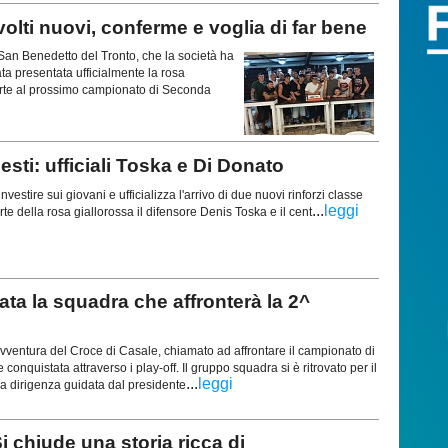
olti nuovi, conferme e voglia di far bene
 San Benedetto del Tronto, che la società ha
tata presentata ufficialmente la rosa
rte al prossimo campionato di Seconda
ti: ufficiali Toska e Di Donato
nvestire sui giovani e ufficializza l'arrivo di due nuovi rinforzi classe
...
leggi
te della rosa giallorossa il difensore Denis Toska e il cent
a la squadra che affronterà la 2^
ventura del Croce di Casale, chiamato ad affrontare il campionato di
quistata attraverso i play-off. Il gruppo squadra si è ritrovato per il
...
leggi
la dirigenza guidata dal presidente
 chiude una storia ricca di