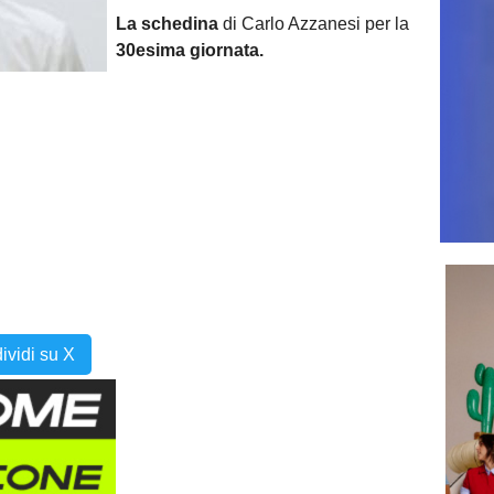
L
a schedina
di Carlo Azzanesi per la
30esima
giornata.
ividi su X