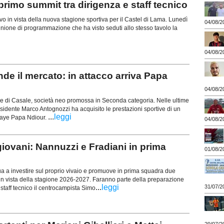
rimo summit tra dirigenza e staff tecnico
vo in vista della nuova stagione sportiva per il Castel di Lama. Lunedì
04/08/2
iunione di programmazione che ha visto seduti allo stesso tavolo la
04/08/2
 il mercato: in attacco arriva Papa
04/08/2
 di Casale, società neo promossa in Seconda categoria. Nelle ultime
sidente Marco Antognozzi ha acquisito le prestazioni sportive di un
...
leggi
laye Papa Ndiour.
04/08/2
vani: Nannuzzi e Fradiani in prima
01/08/2
a a investire sul proprio vivaio e promuove in prima squadra due
 in vista della stagione 2026-2027. Faranno parte della preparazione
...
leggi
31/07/2
o staff tecnico il centrocampista Simo
29/07/2