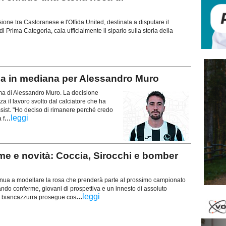
usione tra Castoranese e l'Offida United, destinata a disputare il
 Prima Categoria, cala ufficialmente il sipario sulla storia della
 in mediana per Alessandro Muro
erma di Alessandro Muro. La decisione
za il lavoro svolto dal calciatore che ha
ssist. "Ho deciso di rimanere perché credo
...
leggi
 f
e e novità: Coccia, Sirocchi e bomber
tinua a modellare la rosa che prenderà parte al prossimo campionato
ndo conferme, giovani di prospettiva e un innesto di assoluto
...
leggi
za biancazzurra prosegue cos