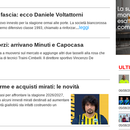
ascia: ecco Daniele Voltattorni
vo innesto per la stagione ormai alle porte. La società biancorossa
...
leggi
esterno difensivo classe 1993, chiamato a rinforzar
orzi: arrivano Minuti e Capocasa
ua a muoversi sul mercato e aggiunge altri due tasselli alla rosa che
ia di tecnici Traini-Cimbelli. Il direttore sportivo Vincenzo De
ULT
 e acquisti mirati: le novità
06/08/2
si per affrontare la stagione 2026/2027,
 alcuni innesti mirati destinati ad aumentare
età gialloblù sta infatti costruendo un
05/08/2
05/08/2