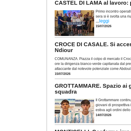
CASTEL DI LAMA al lavoro: p
Primo incontro operati
sera si è svolta una r
...
leggi
15/07/2026
CROCE DI CASALE. Si accende
Ndiour
COMUNANZA. Piazza il colpo di mercato il Croce
ore la dirigenza bianco-verde capitanata dal pre
attaccante dal notevole potenziale come Abdou
15/07/2026
GROTTAMMARE. Spazio ai gio
squadra
Il Grottammare continu
giovani di prospettiva
estiva agli ordini dell
14/07/2026