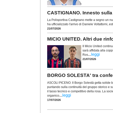
CASTIGNANO. Innesto sulla f
La Polisportiva Castignano mette a segno un nuo
ha ufficializzato l'arrivo di Daniele Voltattorni, 
21/07/2026
MICIO UNITED. Altri due rinf
Il Micio United contin
sarà affidata alla copp
...
leggi
Ros
21/07/2026
BORGO SOLESTA' tra conferme
ASCOLI PICENO. Il Borgo Solestà getta solide ba
puntando sulla continuità del gruppo storico e su
il tasso tecnico e competitivo della rosa. La soci
...
leggi
organico
17/07/2026