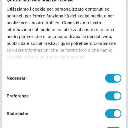
...
leggi
opportunità.Dopo alcune stagioni viss
25/07/2026
Utilizziamo i cookie per personalizzare contenuti ed
annunci, per fornire funzionalità dei social media e per
ROBERTO BERGAMINI saluta il
analizzare il nostro traffico. Condividiamo inoltre
Montemilone Pollenza e torna sul mercato
informazioni sul modo in cui utilizza il nostro sito con i
Si conclude l'esperienza di Roberto Bergamini (foto) con il Montemilone
nostri partner che si occupano di analisi dei dati web,
Pollenza. E' infatti ufficiale la separazione tra la società ed il difensore, che
...
leggi
pubblicità e social media, i quali potrebbero combinarle
da oggi è ufficialmente svincolato e
24/07/2026
con altre informazioni che ha fornito loro o che hanno
raccolto dal suo utilizzo dei loro servizi.
MATELICA. Confermati i giovani Montella e
Pecci, promosso Rafanelli
Selezione
Il Matelica continua a investire sul proprio vivaio
Necessari
e guarda al futuro confermando tre giovani che
del
faranno parte della rosa impegnata nel prossimo
consenso
campionato di Eccellenza. La società
...
leggi
biancorossa ha infatti ufficializzato l
Preferenze
24/07/2026
TRODICA. Novità anche fuori dal campo:
Statistiche
Angelini presidente onorario
Giornata ricca di annunci in casa Trodica, che