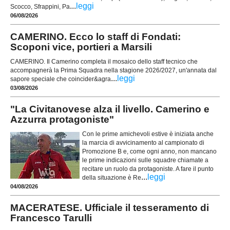
...
leggi
Scocco, Sfrappini, Pa
06/08/2026
CAMERINO. Ecco lo staff di Fondati:
Scoponi vice, portieri a Marsili
CAMERINO. Il Camerino completa il mosaico dello staff tecnico che
accompagnerà la Prima Squadra nella stagione 2026/2027, un'annata dal
...
leggi
sapore speciale che coincider&agra
03/08/2026
"La Civitanovese alza il livello. Camerino e
Azzurra protagoniste"
Con le prime amichevoli estive è iniziata anche
la marcia di avvicinamento al campionato di
Promozione B e, come ogni anno, non mancano
le prime indicazioni sulle squadre chiamate a
recitare un ruolo da protagoniste. A fare il punto
...
leggi
della situazione è Re
04/08/2026
MACERATESE. Ufficiale il tesseramento di
Francesco Tarulli