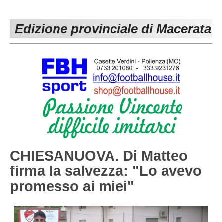
PESARO URBINO
PROMOZIONE
DIRETTA
Edizione provinciale di Macerata
Carica la tua Rosa
1^ CATEGORIA
2^ CATEGORIA
3^ CATEGORIA
GIOVANILI
CHIESANUOVA. Di Matteo
firma la salvezza: "Lo avevo
promesso ai miei"