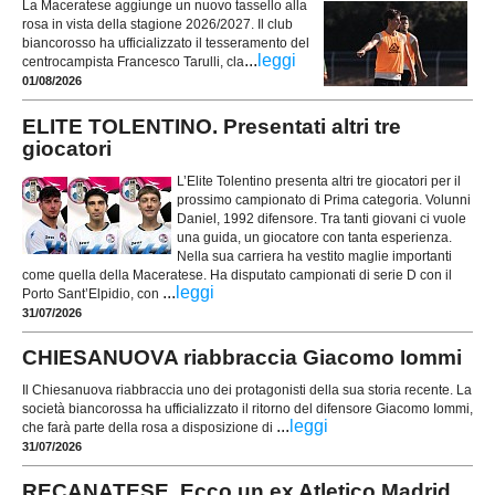
La Maceratese aggiunge un nuovo tassello alla
rosa in vista della stagione 2026/2027. Il club
biancorosso ha ufficializzato il tesseramento del
...
leggi
centrocampista Francesco Tarulli, cla
01/08/2026
ELITE TOLENTINO. Presentati altri tre
giocatori
L’Elite Tolentino presenta altri tre giocatori per il
prossimo campionato di Prima categoria. Volunni
Daniel, 1992 difensore. Tra tanti giovani ci vuole
una guida, un giocatore con tanta esperienza.
Nella sua carriera ha vestito maglie importanti
come quella della Maceratese. Ha disputato campionati di serie D con il
...
leggi
Porto Sant’Elpidio, con
31/07/2026
CHIESANUOVA riabbraccia Giacomo Iommi
Il Chiesanuova riabbraccia uno dei protagonisti della sua storia recente. La
società biancorossa ha ufficializzato il ritorno del difensore Giacomo Iommi,
...
leggi
che farà parte della rosa a disposizione di
31/07/2026
RECANATESE. Ecco un ex Atletico Madrid