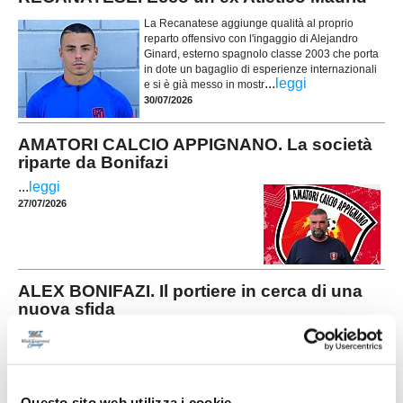
La Recanatese aggiunge qualità al proprio
reparto offensivo con l'ingaggio di Alejandro
Ginard, esterno spagnolo classe 2003 che porta
in dote un bagaglio di esperienze internazionali
...
leggi
e si è già messo in mostr
30/07/2026
AMATORI CALCIO APPIGNANO. La società
riparte da Bonifazi
...
leggi
27/07/2026
ALEX BONIFAZI. Il portiere in cerca di una
nuova sfida
Nuovi stimoli, tanta voglia di ripartire e la
determinazione di scrivere un nuovo capitolo
della propria carriera. È questo il messaggio
lanciato da Alex Bonifazi, che ha fatto sapere di
essere alla ricerca di una nuova
Questo sito web utilizza i cookie