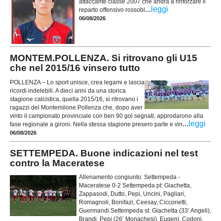
attaccante classe 2007 che andrà a rinforzare il
...
leggi
reparto offensivo rossobl
06/08/2026
MONTEM.POLLENZA. Si ritrovano gli U15
che nel 2015/16 vinsero tutto
POLLENZA – Lo sport unisce, crea legami e lascia
ricordi indelebili. A dieci anni da una storica
stagione calcistica, quella 2015/16, si ritrovano i
ragazzi del Montemilone Pollenza che, dopo aver
vinto il campionato provinciale con ben 90 gol segnati, approdarono alla
...
leggi
fase regionale a gironi. Nella stessa stagione presero parte e vin
06/08/2026
SETTEMPEDA. Buone indicazioni nel test
contro la Maceratese
Allenamento congiunto: Settempeda -
Maceratese 0-2 Settempeda pt: Giachetta,
Zappasodi, Dutto, Pepi, Uncini, Pagliari,
Romagnoli, Bonifazi, Ceesay, Cicconetti,
Guermandi.Settempeda st: Giachetta (33’ Angeli),
Brandi, Pepi (26’ Monachesi), Eugeni, Codoni,