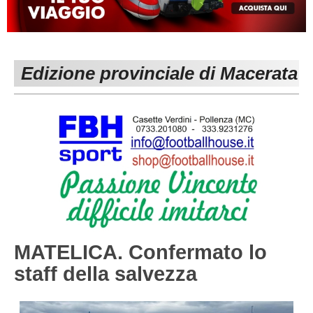
MACERATA
ECCELLENZA
REGIONALI
PESARO URBINO
PROMOZIONE
DIRETTA
Edizione provinciale di Macerata
Carica la tua Rosa
1^ CATEGORIA
2^ CATEGORIA
3^ CATEGORIA
GIOVANILI
MATELICA. Confermato lo
staff della salvezza