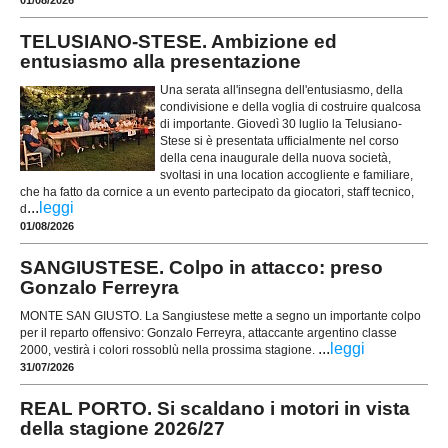
TELUSIANO-STESE. Ambizione ed
entusiasmo alla presentazione
Una serata all'insegna dell'entusiasmo, della
condivisione e della voglia di costruire qualcosa
di importante. Giovedì 30 luglio la Telusiano-
Stese si è presentata ufficialmente nel corso
della cena inaugurale della nuova società,
svoltasi in una location accogliente e familiare,
che ha fatto da cornice a un evento partecipato da giocatori, staff tecnico,
...
leggi
d
01/08/2026
SANGIUSTESE. Colpo in attacco: preso
Gonzalo Ferreyra
MONTE SAN GIUSTO. La Sangiustese mette a segno un importante colpo
per il reparto offensivo: Gonzalo Ferreyra, attaccante argentino classe
...
leggi
2000, vestirà i colori rossoblù nella prossima stagione.
31/07/2026
REAL PORTO. Si scaldano i motori in vista
della stagione 2026/27