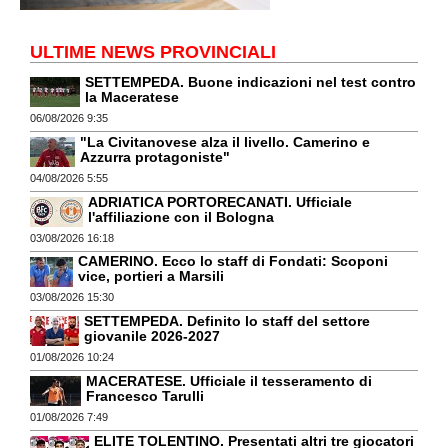
ULTIME NEWS PROVINCIALI
SETTEMPEDA. Buone indicazioni nel test contro
la Maceratese
06/08/2026 9:35
"La Civitanovese alza il livello. Camerino e
Azzurra protagoniste"
04/08/2026 5:55
ADRIATICA PORTORECANATI. Ufficiale
l'affiliazione con il Bologna
03/08/2026 16:18
CAMERINO. Ecco lo staff di Fondati: Scoponi
vice, portieri a Marsili
03/08/2026 15:30
SETTEMPEDA. Definito lo staff del settore
giovanile 2026-2027
01/08/2026 10:24
MACERATESE. Ufficiale il tesseramento di
Francesco Tarulli
01/08/2026 7:49
ELITE TOLENTINO. Presentati altri tre giocatori