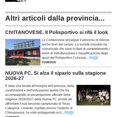
Altri articoli dalla provincia...
CIVITANOVESE. Il Polisportivo si rifà il look
La Civitanovese prosegue il percorso di rilancio
anche fuori dal campo. La società rossoblù ha
comunicato che sono in fase di completamento i
lavori di ristrutturazione e riqualificazione degli
...
leggi
spazi del Polisportivo Comunal
01/08/2026
NUOVA FC. Si alza il sipario sulla stagione
2026-27
È stata una serata all'insegna dell’amicizia, della
condivisione e dell'entusiasmo quella che ha
accompagnato la presentazione ufficiale della
stagione 2026/2027 della Nuova FC, pronta ad
affrontare il suo secondo campionato di Terza
Categoria. L'evento, ospitato presso l'oratorio di
...
leggi
Chiesanuova, ha visto protagoniste le tr
01/08/2026