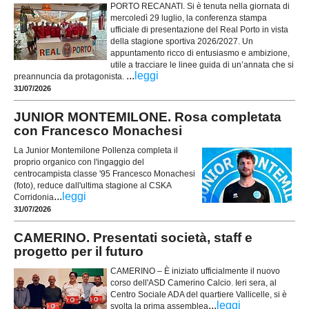
PORTO RECANATI. Si è tenuta nella giornata di
mercoledì 29 luglio, la conferenza stampa
ufficiale di presentazione del Real Porto in vista
della stagione sportiva 2026/2027. Un
appuntamento ricco di entusiasmo e ambizione,
utile a tracciare le linee guida di un’annata che si
...
leggi
preannuncia da protagonista.
31/07/2026
JUNIOR MONTEMILONE. Rosa completata
con Francesco Monachesi
La Junior Montemilone Pollenza completa il
proprio organico con l'ingaggio del
centrocampista classe '95 Francesco Monachesi
(foto), reduce dall'ultima stagione al CSKA
...
leggi
Corridonia
31/07/2026
CAMERINO. Presentati società, staff e
progetto per il futuro
CAMERINO – È iniziato ufficialmente il nuovo
corso dell'ASD Camerino Calcio. Ieri sera, al
Centro Sociale ADA del quartiere Vallicelle, si è
...
leggi
svolta la prima assemblea