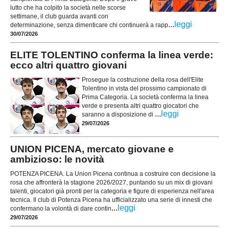
lutto che ha colpito la società nelle scorse
settimane, il club guarda avanti con
...
leggi
determinazione, senza dimenticare chi continuerà a rapp
30/07/2026
ELITE TOLENTINO conferma la linea verde:
ecco altri quattro giovani
Prosegue la costruzione della rosa dell'Elite
Tolentino in vista del prossimo campionato di
Prima Categoria. La società conferma la linea
verde e presenta altri quattro giocatori che
...
leggi
saranno a disposizione di
29/07/2026
UNION PICENA, mercato giovane e
ambizioso: le novità
POTENZA PICENA. La Union Picena continua a costruire con decisione la
rosa che affronterà la stagione 2026/2027, puntando su un mix di giovani
talenti, giocatori già pronti per la categoria e figure di esperienza nell'area
tecnica. Il club di Potenza Picena ha ufficializzato una serie di innesti che
...
leggi
confermano la volontà di dare contin
29/07/2026