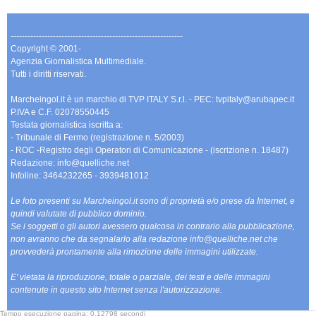
-------------------------------------------------------------
Copyright © 2001-
Agenzia Giornalistica Multimediale.
Tutti i diritti riservati.
Marcheingol.it è un marchio di TVP ITALY S.r.l. - PEC: tvpitaly@arubapec.it
P.IVA e C.F. 02078550445
Testata giornalistica iscritta a:
- Tribunale di Fermo (registrazione n. 5/2003)
- ROC -Registro degli Operatori di Comunicazione - (iscrizione n. 18487)
Redazione: info@quelliche.net
Infoline: 3464232265 - 3939481012
Le foto presenti su Marcheingol.it sono di proprietà e/o prese da Internet, e
quindi valutate di pubblico dominio.
Se i soggetti o gli autori avessero qualcosa in contrario alla pubblicazione,
non avranno che da segnalarlo alla redazione info@quelliche.net che
provvederà prontamente alla rimozione delle immagini utilizzate.
E' vietata la riproduzione, totale o parziale, dei testi e delle immagini
contenute in questo sito Internet senza l'autorizzazione.
Tempo esecuzione pagina: 0,12798 secondi