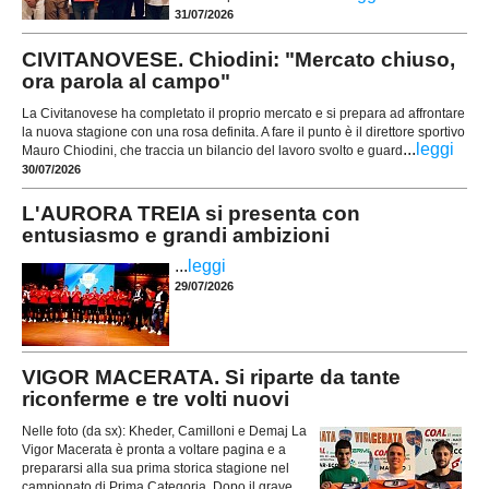
31/07/2026
CIVITANOVESE. Chiodini: "Mercato chiuso,
ora parola al campo"
La Civitanovese ha completato il proprio mercato e si prepara ad affrontare
la nuova stagione con una rosa definita. A fare il punto è il direttore sportivo
...
leggi
Mauro Chiodini, che traccia un bilancio del lavoro svolto e guard
30/07/2026
L'AURORA TREIA si presenta con
entusiasmo e grandi ambizioni
...
leggi
29/07/2026
VIGOR MACERATA. Si riparte da tante
riconferme e tre volti nuovi
Nelle foto (da sx): Kheder, Camilloni e Demaj La
Vigor Macerata è pronta a voltare pagina e a
prepararsi alla sua prima storica stagione nel
campionato di Prima Categoria. Dopo il grave