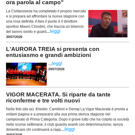
ora parola al campo"
La Civitanovese ha completato il proprio mercato
e si prepara ad affrontare la nuova stagione con
una rosa definita. A fare il punto è il direttore
sportivo Mauro Chiodini, che traccia un bilancio
...
leggi
del lavoro svolto e guard
30/07/2026
L'AURORA TREIA si presenta con
entusiasmo e grandi ambizioni
...
leggi
29/07/2026
VIGOR MACERATA. Si riparte da tante
riconferme e tre volti nuovi
Nelle foto (da sx): Kheder, Camilloni e Demaj La Vigor Macerata è pronta a
voltare pagina e a prepararsi alla sua prima storica stagione nel
campionato di Prima Categoria. Dopo il grave lutto che ha colpito la società
nelle scorse settimane, il club guarda avanti con determinazione, senza
...
leggi
dimenticare chi continuerà a rapp
30/07/2026