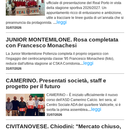
ufficiale di presentazione del Real Porto in vista
della stagione sportiva 2026/2027. Un
appuntamento ricco di entusiasmo e ambizione,
utile a tracciare le linee guida di un’annata che si
...
leggi
preannuncia da protagonista.
31/07/2026
JUNIOR MONTEMILONE. Rosa completata
con Francesco Monachesi
La Junior Montemilone Pollenza completa il proprio organico con
l'ingaggio del centrocampista classe '95 Francesco Monachesi (foto),
...
leggi
reduce dall'ultima stagione al CSKA Corridonia
31/07/2026
CAMERINO. Presentati società, staff e
progetto per il futuro
CAMERINO – È iniziato ufficialmente il nuovo
corso dell'ASD Camerino Calcio. Ieri sera, al
Centro Sociale ADA del quartiere Vallicelle, si è
...
leggi
svolta la prima assemblea
31/07/2026
CIVITANOVESE. Chiodini: "Mercato chiuso,