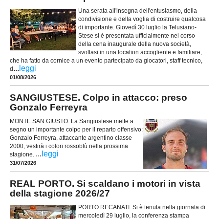
Una serata all'insegna dell'entusiasmo, della
condivisione e della voglia di costruire qualcosa
di importante. Giovedì 30 luglio la Telusiano-
Stese si è presentata ufficialmente nel corso
della cena inaugurale della nuova società,
svoltasi in una location accogliente e familiare,
che ha fatto da cornice a un evento partecipato da giocatori, staff tecnico,
...
leggi
d
01/08/2026
SANGIUSTESE. Colpo in attacco: preso
Gonzalo Ferreyra
MONTE SAN GIUSTO. La Sangiustese mette a
segno un importante colpo per il reparto offensivo:
Gonzalo Ferreyra, attaccante argentino classe
2000, vestirà i colori rossoblù nella prossima
...
leggi
stagione.
31/07/2026
REAL PORTO. Si scaldano i motori in vista
della stagione 2026/27
PORTO RECANATI. Si è tenuta nella giornata di
mercoledì 29 luglio, la conferenza stampa