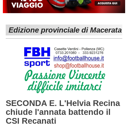
MACERATA
ECCELLENZA
REGIONALI
PESARO URBINO
PROMOZIONE
DIRETTA
Edizione provinciale di Macerata
Carica la tua Rosa
1^ CATEGORIA
2^ CATEGORIA
3^ CATEGORIA
GIOVANILI
SECONDA E. L'Helvia Recina
chiude l'annata battendo il
CSI Recanati