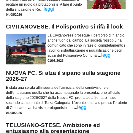
recitare un ruolo da protagoniste. A fare il punto
...
leggi
della situazione è Re
04/08/2026
CIVITANOVESE. Il Polisportivo si rifà il look
La Civitanovese prosegue il percorso di rilancio
anche fuori dal campo. La società rossoblù ha
comunicato che sono in fase di completamento i
lavori di ristrutturazione e riqualificazione degli
...
leggi
spazi del Polisportivo Comunal
01/08/2026
NUOVA FC. Si alza il sipario sulla stagione
2026-27
È stata una serata all'insegna dell’amicizia, della condivisione e
dell'entusiasmo quella che ha accompagnato la presentazione ufficiale
della stagione 2026/2027 della Nuova FC, pronta ad affrontare il suo
secondo campionato di Terza Categoria. L'evento, ospitato presso l'oratorio
...
leggi
di Chiesanuova, ha visto protagoniste le tr
01/08/2026
TELUSIANO-STESE. Ambizione ed
entusiasmo alla presentazione