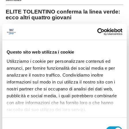
ELITE TOLENTINO conferma la linea verde:
ecco altri quattro giovani
Prosegue la costruzione della rosa dell'Elite
Tolentino in vista del prossimo campionato di
Prima Categoria. La società conferma la linea
verde e presenta altri quattro giocatori che
...
leggi
saranno a disposizione di
29/07/2026
Questo sito web utilizza i cookie
Utilizziamo i cookie per personalizzare contenuti ed
UNION PICENA, mercato giovane e
annunci, per fornire funzionalità dei social media e per
ambizioso: le novità
analizzare il nostro traffico. Condividiamo inoltre
POTENZA PICENA. La Union Picena continua a
informazioni sul modo in cui utilizza il nostro sito con i
costruire con decisione la rosa che affronterà la
nostri partner che si occupano di analisi dei dati web,
stagione 2026/2027, puntando su un mix di
giovani talenti, giocatori già pronti per la categoria
pubblicità e social media, i quali potrebbero combinarle
e figure di esperienza nell'area tecnica. Il club di
con altre informazioni che ha fornito loro o che hanno
Potenza Picena ha ufficializzato una serie di
innesti che confermano la volontà di dare
raccolto dal suo utilizzo dei loro servizi.
...
leggi
contin
29/07/2026
Selezione