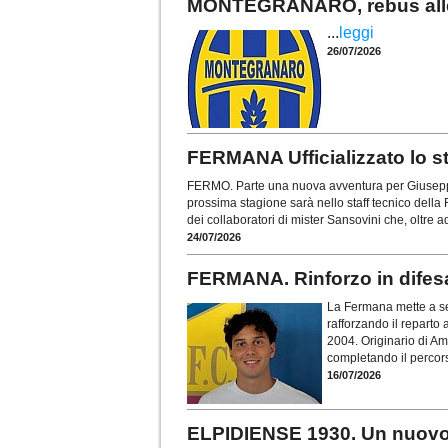
MONTEGRANARO, rebus allen
...
leggi
26/07/2026
FERMANA Ufficializzato lo st
FERMO. Parte una nuova avventura per Giuseppe
prossima stagione sarà nello staff tecnico della 
dei collaboratori di mister Sansovini che, oltre 
24/07/2026
FERMANA. Rinforzo in difesa
La Fermana mette a se
rafforzando il reparto 
2004. Originario di Ama
completando il percors
16/07/2026
ELPIDIENSE 1930. Un nuovo 