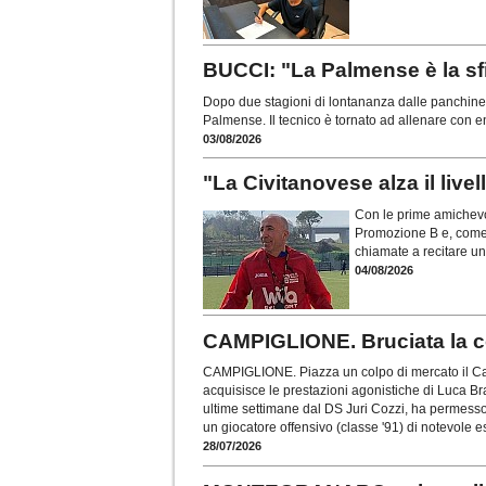
BUCCI: "La Palmense è la sfi
Dopo due stagioni di lontananza dalle panchine, 
Palmense. Il tecnico è tornato ad allenare con 
03/08/2026
"La Civitanovese alza il live
Con le prime amichevol
Promozione B e, come 
chiamate a recitare un
04/08/2026
CAMPIGLIONE. Bruciata la co
CAMPIGLIONE. Piazza un colpo di mercato il Ca
acquisisce le prestazioni agonistiche di Luca Brac
ultime settimane dal DS Juri Cozzi, ha permesso 
un giocatore offensivo (classe '91) di notevole e
28/07/2026