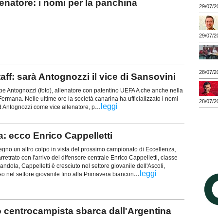
atore: i nomi per la panchina
29/07/2
29/07/2
28/07/2
aff: sarà Antognozzi il vice di Sansovini
 Antognozzi (foto), allenatore con patentino UEFA A che anche nella
Fermana. Nelle ultime ore la società canarina ha ufficializzato i nomi
28/07/2
...
leggi
ad Antognozzi come vice allenatore, p
: ecco Enrico Cappelletti
gno un altro colpo in vista del prossimo campionato di Eccellenza,
arretrato con l'arrivo del difensore centrale Enrico Cappelletti, classe
ndola, Cappelletti è cresciuto nel settore giovanile dell'Ascoli,
...
leggi
o nel settore giovanile fino alla Primavera biancon
centrocampista sbarca dall'Argentina