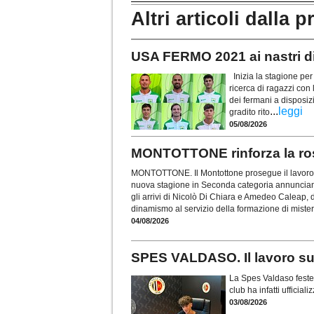
Altri articoli dalla p
USA FERMO 2021 ai nastri di 
Inizia la stagione per
ricerca di ragazzi con 
dei fermani a disposiz
...
leggi
gradito rito
05/08/2026
MONTOTTONE rinforza la rosa
MONTOTTONE. Il Montottone prosegue il lavoro d
nuova stagione in Seconda categoria annunciando 
gli arrivi di Nicolò Di Chiara e Amedeo Caleap, du
dinamismo al servizio della formazione di miste
04/08/2026
SPES VALDASO. Il lavoro sul 
La Spes Valdaso festeg
club ha infatti ufficia
03/08/2026