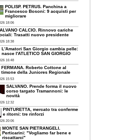
POLISP. PETRUS. Panchina a
Francesco Bosoni: 9 acquisti per
migliorare
026 18:06
ALVANO CALCIO. Rinnovo cariche
ociali: Trasatti nuovo presidente
026 18:38
L'Amatori San Giorgio cambia pelle:
nasce l'ATLETICO SAN GIORGIO
026 16:48
FERMANA. Roberto Cottone al
timone della Juniores Regionale
026 15:53
SALVANO. Prende forma il nuovo
corso targato Tramannoni: le
novità
026 12:32
PINTURETTA, mercato tra conferme
e ritorni: tre rinforzi
026 20:06
MONTE SAN PIETRANGELI.
Perticarini: "Vogliamo far bene e
riscattarci"