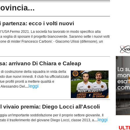
rovincia...
partenza: ecco i volti nuovi
 l’USA Fermo 2021. La società ha lavorato in modo specifico alla
la voglia di sposare il progetto biancoverde. Saranno sette i nuovi volti
ione di mister Francesco Carboni: - Giacomo Ulissi (difensore), un
: arrivano Di Chiara e Caleap
i costruzione della squadra in vista della
due nuovi innesti. Il club ha ufficializzato
e profili pronti a mettere qualità e
...
leggi
r Alessandro Del
vivaio premia: Diego Locci all'Ascoli
gia un'importante soddisfazione per il proprio settore giovanile. Il
...
leggi
lizzato il trasferimento del giovane Diego Locci, classe 2013, a
ULT