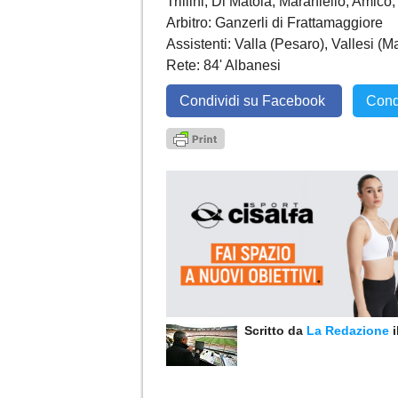
Trillini, Di Matola, Maraniello, Amico,
Arbitro: Ganzerli di Frattamaggiore
Assistenti: Valla (Pesaro), Vallesi (M
Rete: 84' Albanesi
Condividi su Facebook
Cond
Scritto da
La Redazione