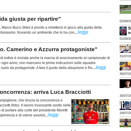
da giusta per ripartire"
02/08/2
Marco Bucci (foto) è pronto a rimettersi in gioco alla guida della
S
...
leggi
s
entusiasmo, trovando un ambiente che lo ha con
01/08/2
llo. Camerino e Azzurra protagoniste"
31/07/2
i estive è iniziata anche la marcia di avvicinamento al campionato di
ogni anno, non mancano le prime indicazioni sulle squadre
...
leggi
 ruolo da protagoniste. A fare il punto della situazione è Re
30/07/2
ncorrenza: arriva Luca Bracciotti
30/07/2
mpiglione, che brucia la concorrenza e
ciotti (foto). Il lavoro incessante svolto nelle
di portare alla corte del presidente Moretti
29/07/2
...
leggi
sperienza e di valore assolut