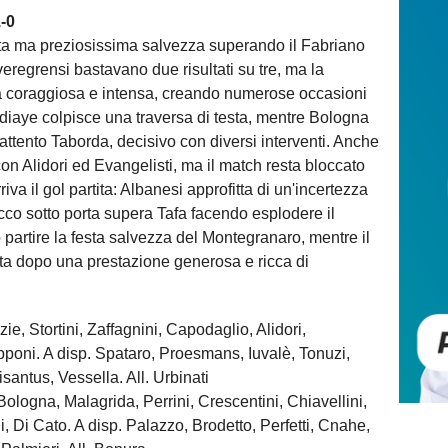
-0
rta ma preziosissima salvezza superando il Fabriano
veregrensi bastavano due risultati su tre, ma la
a coraggiosa e intensa, creando numerose occasioni
Ndiaye colpisce una traversa di testa, mentre Bologna
 attento Taborda, decisivo con diversi interventi. Anche
on Alidori ed Evangelisti, ma il match resta bloccato
arriva il gol partita: Albanesi approfitta di un'incertezza
cco sotto porta supera Tafa facendo esplodere il
ò partire la festa salvezza del Montegranaro, mentre il
lta dopo una prestazione generosa e ricca di
tortini, Zaffagnini, Capodaglio, Alidori,
pponi. A disp. Spataro, Proesmans, Iuvalè, Tonuzi,
antus, Vessella. All. Urbinati
gna, Malagrida, Perrini, Crescentini, Chiavellini,
, Di Cato. A disp. Palazzo, Brodetto, Perfetti, Cnahe,