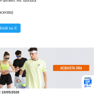
 Palmieri. All. Bonura
acerata)
ividi su X
il 10/05/2026