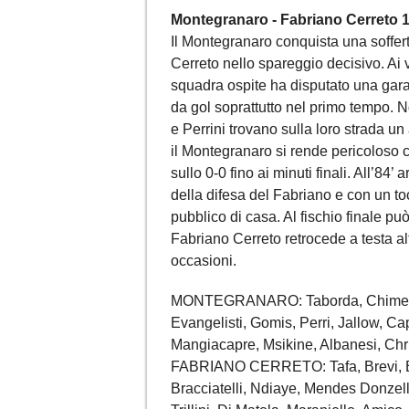
Montegranaro - Fabriano Cerreto 1
Il Montegranaro conquista una soffe
Cerreto nello spareggio decisivo. Ai 
squadra ospite ha disputato una gar
da gol soprattutto nel primo tempo. 
e Perrini trovano sulla loro strada un
il Montegranaro si rende pericoloso c
sullo 0-0 fino ai minuti finali. All’84’ 
della difesa del Fabriano e con un to
pubblico di casa. Al fischio finale pu
Fabriano Cerreto retrocede a testa a
occasioni.
MONTEGRANARO: Taborda, Chimezie, S
Evangelisti, Gomis, Perri, Jallow, Ca
Mangiacapre, Msikine, Albanesi, Chris
FABRIANO CERRETO: Tafa, Brevi, Bolo
Bracciatelli, Ndiaye, Mendes Donzelli