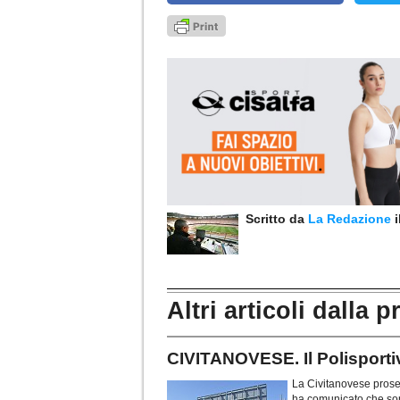
Scritto da
La Redazione
Altri articoli dalla p
CIVITANOVESE. Il Polisportivo
La Civitanovese proseg
ha comunicato che sono