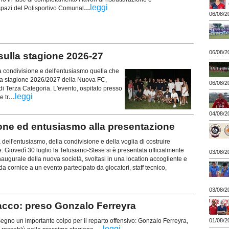
...
leggi
 spazi del Polisportivo Comunal
06/08/2
06/08/2
 sulla stagione 2026-27
la condivisione e dell'entusiasmo quella che
la stagione 2026/2027 della Nuova FC,
06/08/2
i Terza Categoria. L'evento, ospitato presso
...
leggi
e tr
04/08/2
e ed entusiasmo alla presentazione
 dell'entusiasmo, della condivisione e della voglia di costruire
. Giovedì 30 luglio la Telusiano-Stese si è presentata ufficialmente
03/08/2
naugurale della nuova società, svoltasi in una location accogliente e
 da cornice a un evento partecipato da giocatori, staff tecnico,
03/08/2
cco: preso Gonzalo Ferreyra
o un importante colpo per il reparto offensivo: Gonzalo Ferreyra,
01/08/2
...
leggi