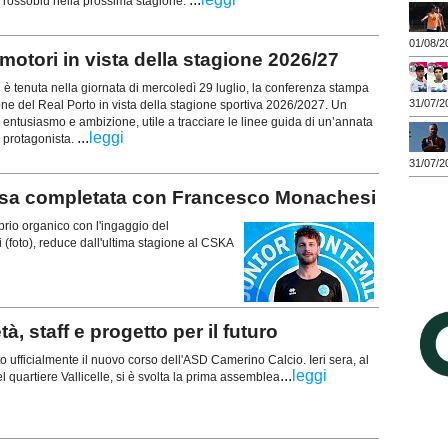
ri rossoblù nella prossima stagione.
01/08/2
otori in vista della stagione 2026/27
tenuta nella giornata di mercoledì 29 luglio, la conferenza stampa
31/07/2
ione del Real Porto in vista della stagione sportiva 2026/2027. Un
entusiasmo e ambizione, utile a tracciare le linee guida di un’annata
...
leggi
 protagonista.
31/07/2
 completata con Francesco Monachesi
rio organico con l'ingaggio del
foto), reduce dall'ultima stagione al CSKA
 staff e progetto per il futuro
ufficialmente il nuovo corso dell'ASD Camerino Calcio. Ieri sera, al
...
leggi
 quartiere Vallicelle, si è svolta la prima assemblea