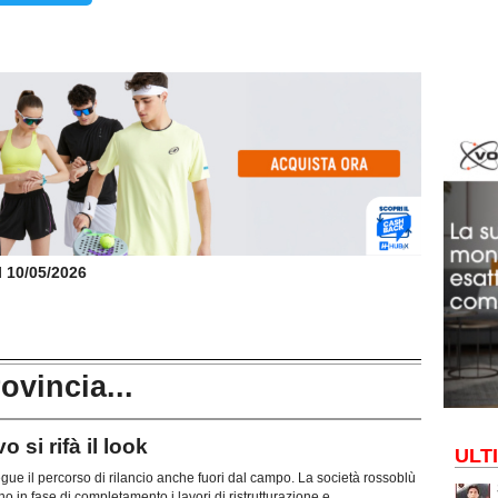
il 10/05/2026
rovincia...
 si rifà il look
ULT
ue il percorso di rilancio anche fuori dal campo. La società rossoblù
 in fase di completamento i lavori di ristrutturazione e