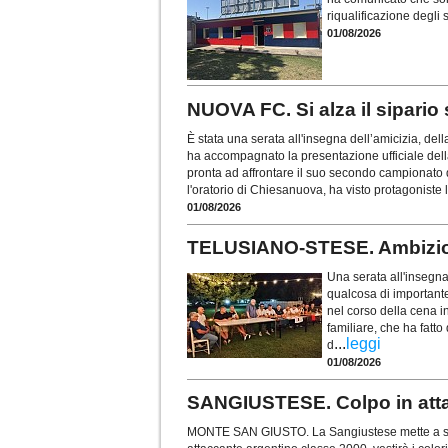
riqualificazione degli
01/08/2026
NUOVA FC. Si alza il sipario
È stata una serata all'insegna dell’amicizia, del
ha accompagnato la presentazione ufficiale del
pronta ad affrontare il suo secondo campionato d
l'oratorio di Chiesanuova, ha visto protagoniste l
01/08/2026
TELUSIANO-STESE. Ambizion
Una serata all'insegna
qualcosa di importante
nel corso della cena i
familiare, che ha fatto
...
leggi
d
01/08/2026
SANGIUSTESE. Colpo in atta
MONTE SAN GIUSTO. La Sangiustese mette a segn