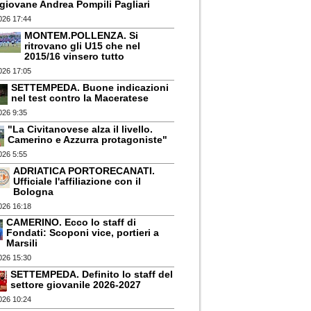
giovane Andrea Pompili Pagliari
026 17:44
MONTEM.POLLENZA. Si
ritrovano gli U15 che nel
2015/16 vinsero tutto
026 17:05
SETTEMPEDA. Buone indicazioni
nel test contro la Maceratese
026 9:35
"La Civitanovese alza il livello.
Camerino e Azzurra protagoniste"
026 5:55
ADRIATICA PORTORECANATI.
Ufficiale l'affiliazione con il
Bologna
026 16:18
CAMERINO. Ecco lo staff di
Fondati: Scoponi vice, portieri a
Marsili
026 15:30
SETTEMPEDA. Definito lo staff del
settore giovanile 2026-2027
026 10:24