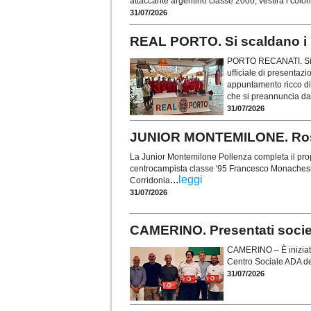
attaccante argentino classe 2000, vestirà i colo
31/07/2026
REAL PORTO. Si scaldano i m
PORTO RECANATI. Si è 
ufficiale di presentaz
appuntamento ricco di 
che si preannuncia da
31/07/2026
JUNIOR MONTEMILONE. Rosa
La Junior Montemilone Pollenza completa il prop
centrocampista classe '95 Francesco Monachesi (
...
leggi
Corridonia
31/07/2026
CAMERINO. Presentati società,
CAMERINO – È iniziato 
Centro Sociale ADA del
31/07/2026