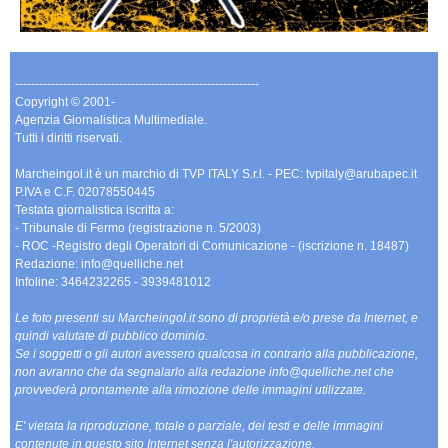
-------------------------------------------------------------
Copyright © 2001-
Agenzia Giornalistica Multimediale.
Tutti i diritti riservati.
Marcheingol.it è un marchio di TVP ITALY S.r.l. - PEC: tvpitaly@arubapec.it
P.IVA e C.F. 02078550445
Testata giornalistica iscritta a:
- Tribunale di Fermo (registrazione n. 5/2003)
- ROC -Registro degli Operatori di Comunicazione - (iscrizione n. 18487)
Redazione: info@quelliche.net
Infoline: 3464232265 - 3939481012
Le foto presenti su Marcheingol.it sono di proprietà e/o prese da Internet, e
quindi valutate di pubblico dominio.
Se i soggetti o gli autori avessero qualcosa in contrario alla pubblicazione,
non avranno che da segnalarlo alla redazione info@quelliche.net che
provvederà prontamente alla rimozione delle immagini utilizzate.
E' vietata la riproduzione, totale o parziale, dei testi e delle immagini
contenute in questo sito Internet senza l'autorizzazione.