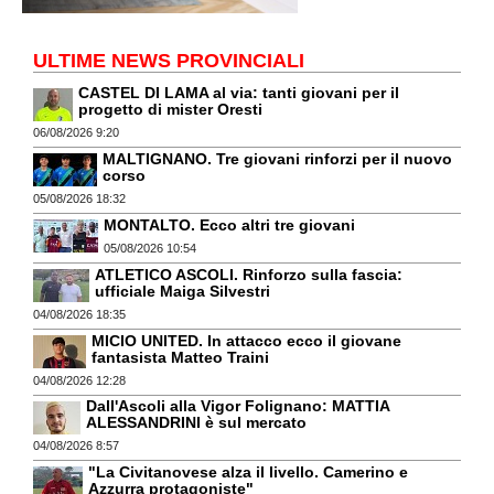
ULTIME NEWS PROVINCIALI
CASTEL DI LAMA al via: tanti giovani per il
progetto di mister Oresti
06/08/2026 9:20
MALTIGNANO. Tre giovani rinforzi per il nuovo
corso
05/08/2026 18:32
MONTALTO. Ecco altri tre giovani
05/08/2026 10:54
ATLETICO ASCOLI. Rinforzo sulla fascia:
ufficiale Maiga Silvestri
04/08/2026 18:35
MICIO UNITED. In attacco ecco il giovane
fantasista Matteo Traini
04/08/2026 12:28
Dall'Ascoli alla Vigor Folignano: MATTIA
ALESSANDRINI è sul mercato
04/08/2026 8:57
"La Civitanovese alza il livello. Camerino e
Azzurra protagoniste"