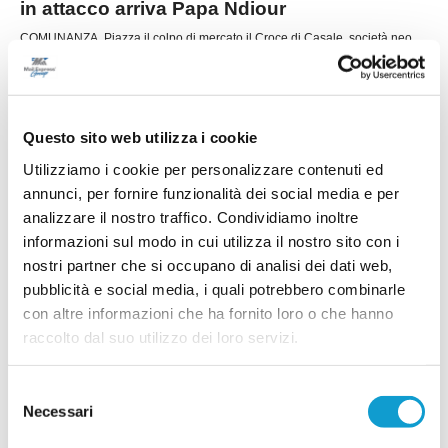
in attacco arriva Papa Ndiour
COMUNANZA. Piazza il colpo di mercato il Croce di Casale, società neo
promossa in Seconda categoria. Nelle ultime ore la dirigenza bianco-verde
capitanata dal presidente Marco Antognozzi ha acquisito le prestazioni
sportive di un attaccante dal notevole potenziale come Abdoulaye Papa
...
leggi
Ndiour.
15/07/2026
Questo sito web utilizza i cookie
GROTTAMMARE. Spazio ai giovani:
Utilizziamo i cookie per personalizzare contenuti ed
Nannuzzi e Fradiani in prima squadra
annunci, per fornire funzionalità dei social media e per
Il Grottammare continua a investire sul proprio
analizzare il nostro traffico. Condividiamo inoltre
vivaio e promuove in prima squadra due giovani
informazioni sul modo in cui utilizza il nostro sito con i
di prospettiva in vista della stagione 2026-2027.
nostri partner che si occupano di analisi dei dati web,
Faranno parte della preparazione estiva agli
ordini dello staff tecnico il centrocampista
pubblicità e social media, i quali potrebbero combinarle
...
leggi
Simo
con altre informazioni che ha fornito loro o che hanno
14/07/2026
raccolto dal suo utilizzo dei loro servizi.
MONTICELLI. Conferme importanti per
Mariani Gibellieri e Mattei
Selezione
ASCOLI PICENO. Il Monticelli Calcio comunica
Necessari
del
che Marco Mariani Gibellieri e Giacomo Mattei
consenso
saranno due calciatori del Monticelli anche per la