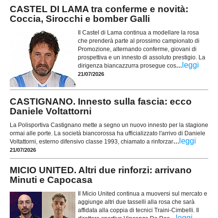
CASTEL DI LAMA tra conferme e novità:
Coccia, Sirocchi e bomber Galli
Il Castel di Lama continua a modellare la rosa
che prenderà parte al prossimo campionato di
Promozione, alternando conferme, giovani di
prospettiva e un innesto di assoluto prestigio. La
...
leggi
dirigenza biancazzurra prosegue cos
21/07/2026
CASTIGNANO. Innesto sulla fascia: ecco
Daniele Voltattorni
La Polisportiva Castignano mette a segno un nuovo innesto per la stagione
ormai alle porte. La società biancorossa ha ufficializzato l'arrivo di Daniele
...
leggi
Voltattorni, esterno difensivo classe 1993, chiamato a rinforzar
21/07/2026
MICIO UNITED. Altri due rinforzi: arrivano
Minuti e Capocasa
Il Micio United continua a muoversi sul mercato e
aggiunge altri due tasselli alla rosa che sarà
affidata alla coppia di tecnici Traini-Cimbelli. Il
...
leggi