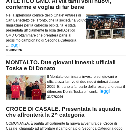
ATLETICO GMD. Al via tanti volti nuovi,
conferme e voglia di far bene
Nella splendida cornice dello Chalet Antares di
San Benedetto del Tronto, che la società ha voluto
ringraziare per la calorosa ospitalità, è stata
presentata ufficialmente la rosa dell'Atletico
GMD Grottammare che prenderà parte al
prossimo campionato di Seconda Categoria.
...
leggi
03/08/2026
MONTALTO. Due giovani innesti: ufficiali
Toska e Di Donato
Il Montalto continua a investire sui giovani e
ufficializza l'arrivo di due nuovi rinforzi classe
2005. Entrano a far parte della rosa giallorossa il
...
leggi
difensore Denis Toska e il cent
31/07/2026
CROCE DI CASALE. Presentata la squadra
che affronterà la 2^ categoria
COMUNANZA. È partita ufficialmente la nuova avventura del Croce di
Casale, chiamato ad affrontare il campionato di Seconda Categoria dopo