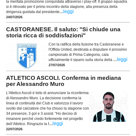
la meritata promozione conquistata attraverso i play-off. Il gruppo squadra
si è ritrovato per il primo incontro della stagione, alla presenza della
...
leggi
dirigenza guidata dal presidente
24/07/2026
CASTORANESE. Il saluto: "Si chiude una
storia ricca di soddisfazioni"
Con la ratifica della fusione tra Castoranese e
l'Offida United, destinata a disputare il prossimo
campionato di Prima Categoria, cala
...
leggi
ufficialmente il sipario sulla storia della
27/07/2026
ATLETICO ASCOLI. Conferma in mediana
per Alessandro Muro
L’Atletico Ascoli è lieto di annunciare la riconferma
di Alessandro Muro. La decisione conferma la
linea di continuità del Club e valorizza il lavoro
svolto dal calciatore che ha chiuso la stagione con
34 presenze, 3 gol e 3 assist. "Ho deciso di
rimanere perché credo fortemente nel progetto
...
leggi
dell’Atletico. Ringrazio la f
22/07/2026