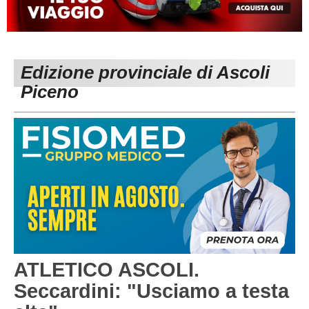
MACERATA
ECCELLENZA
REGIONALI
PESARO URBINO
PROMOZIONE
DIRETTA
Edizione provinciale di Ascoli
Carica la tua Rosa
1^ CATEGORIA
Piceno
2^ CATEGORIA
3^ CATEGORIA
GIOVANILI
ATLETICO ASCOLI.
Seccardini: "Usciamo a testa