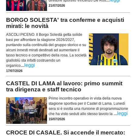
direttore sportivo Vincenzo De Ros
21/07/2026
BORGO SOLESTA' tra conferme e acquisti
mirati: le novità
ASCOLI PICENO. Il Borgo Solestà getta solide
basi per affrontare la stagione 2026/2027,
puntando sulla continuità del gruppo storico e su
alcuni innesti mirati destinati ad aumentare il
tasso tecnico e competitivo della rosa. La società
gialloblù sta infatti costruendo un
...
leggi
organico
17/07/2026
CASTEL DI LAMA al lavoro: primo summit
tra dirigenza e staff tecnico
Primo incontro operativo in vista della nuova
stagione sportiva per il Castel di Lama. Lunedì
sera si è svolta una riunione di programmazione
...
leggi
che ha visto seduti allo stesso tavolo la
15/07/2026
CROCE DI CASALE. Si accende il mercato: