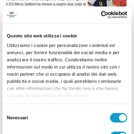
il DS Mirco Settimi ha messo a segno due colpi di
rilievo, in grado senz’altro di rafforzare la squadra.
...
leggi
Si tratta dell’attaccate classe &lsqu
27/07/2026
PORTO SANT'ELPIDIO. Del Gatto: "Per me è
Questo sito web utilizza i cookie
un ritorno a casa"
Utilizziamo i cookie per personalizzare contenuti ed
L'avventura di Andrea Del Gatto sulla panchina
del Porto Sant'Elpidio è pronta a iniziare. Dopo
annunci, per fornire funzionalità dei social media e per
anni da vice allenatore in piazze importanti come
analizzare il nostro traffico. Condividiamo inoltre
Montegranaro, Fermana e Montegiorgio, il
...
leggi
informazioni sul modo in cui utilizza il nostro sito con i
tecnico debutterà da primo
23/07/2026
nostri partner che si occupano di analisi dei dati web,
pubblicità e social media, i quali potrebbero combinarle
ATLETICO M.U. 84, doppio rinforzo a
con altre informazioni che ha fornito loro o che hanno
centrocampo: Paolini e Lucarelli
raccolto dal suo utilizzo dei loro servizi.
L'Atletico M.U. 84 continua a muoversi sul mercato e mette a segno un
doppio colpo per il centrocampo. La società ha infatti ufficializzato gli arrivi
...
leggi
di Francesco Paolini e Tommaso
Selezione
21/07/2026
Necessari
del
PINTURETTA. Atriani e Cimadamore sono le
consenso
prime novità di mercato