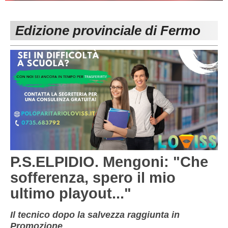
PESARO URBINO
PROMOZIONE
DIRETTA
Edizione provinciale di Fermo
Carica la tua Rosa
1^ CATEGORIA
2^ CATEGORIA
3^ CATEGORIA
GIOVANILI
P.S.ELPIDIO. Mengoni: "Che
sofferenza, spero il mio
ultimo playout..."
Il tecnico dopo la salvezza raggiunta in
Promozione