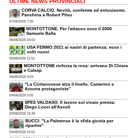
ULTIME NEWS PROVINCIALI
CORVA CALCIO. Novità, conferme ed entusiasmo.
Panchina a Robert Pilsu
07/08/2026 7:55
MONTOTTONE. Per l'attacco ecco il 2006
Samuele Balla
06/08/2026 16:02
USA FERMO 2021 ai nastri di partenza: ecco i
volti nuovi
05/08/2026 11:52
MONTOTTONE rinforza la rosa: arrivano Di Chiara
e Caleap
04/08/2026 9:03
"La Civitanovese alza il livello. Camerino e
Azzurra protagoniste"
04/08/2026 5:55
SPES VALDASO. Il lavoro sul vivaio premia:
Diego Locci all'Ascoli
03/08/2026 15:36
BUCCI: "La Palmense è la sfida giusta per
ripartire"
03/08/2026 10:01