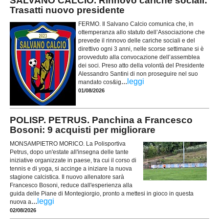
SALVANO CALCIO. Rinnovo cariche sociali:
Trasatti nuovo presidente
FERMO. Il Salvano Calcio comunica che, in
ottemperanza allo statuto dell’Associazione che
prevede il rinnovo delle cariche sociali e del
direttivo ogni 3 anni, nelle scorse settimane si è
provveduto alla convocazione dell’assemblea
dei soci. Preso atto della volontà del Presidente
Alessandro Santini di non proseguire nel suo
...
leggi
mandato cos&ig
01/08/2026
POLISP. PETRUS. Panchina a Francesco
Bosoni: 9 acquisti per migliorare
MONSAMPIETRO MORICO. La Polisportiva
Petrus, dopo un'estate all'insegna delle tante
iniziative organizzate in paese, tra cui il corso di
tennis e di yoga, si accinge a iniziare la nuova
stagione calcistica. Il nuovo allenatore sarà
Francesco Bosoni, reduce dall'esperienza alla
guida delle Piane di Montegiorgio, pronto a mettesi in gioco in questa
...
leggi
nuova a
02/08/2026