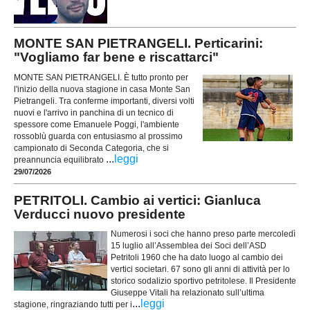
MONTE SAN PIETRANGELI. Perticarini:
"Vogliamo far bene e riscattarci"
MONTE SAN PIETRANGELI. È tutto pronto per
l'inizio della nuova stagione in casa Monte San
Pietrangeli. Tra conferme importanti, diversi volti
nuovi e l'arrivo in panchina di un tecnico di
spessore come Emanuele Poggi, l'ambiente
rossoblù guarda con entusiasmo al prossimo
campionato di Seconda Categoria, che si
...
leggi
preannuncia equilibrato
29/07/2026
PETRITOLI. Cambio ai vertici: Gianluca
Verducci nuovo presidente
Numerosi i soci che hanno preso parte mercoledì
15 luglio all’Assemblea dei Soci dell’ASD
Petritoli 1960 che ha dato luogo al cambio dei
vertici societari. 67 sono gli anni di attività per lo
storico sodalizio sportivo petritolese. Il Presidente
Giuseppe Vitali ha relazionato sull’ultima
...
leggi
stagione, ringraziando tutti per i