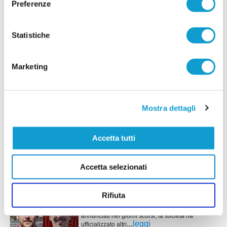
Preferenze
La Pinturetta Falcor apre ufficialmente il proprio
mercato in vista della stagione 2026/2027 con
due innesti. La società rossoblù ha annunciato
Statistiche
gli arrivi di Mirco Atriani e Lorenzo Cimadamore,
...
leggi
primi rinforz
21/07/2026
Marketing
PORTO SANT'ELPIDIO. Cannoni nuovo DS:
"Ripartiamo con idee chiare"
Ripartire da zero, puntando sui giovani del
Mostra dettagli
territorio e su un forte senso di appartenenza. È
questa la missione di Alessandro Cannoni, nuovo
direttore sportivo del Porto Sant'Elpidio, chiamato
a costruire la squadra che affronterà il prossimo
Accetta tutti
...
leggi
campionato di Promo
20/07/2026
Accetta selezionati
PIANE MG. Altri due rinforzi e sfilza di
riconferme
Rifiuta
Il Piane MG prosegue la costruzione della rosa in
vista della nuova stagione. Dopo i sei acquisti
annunciati nei giorni scorsi, la società ha
...
leggi
ufficializzato altri