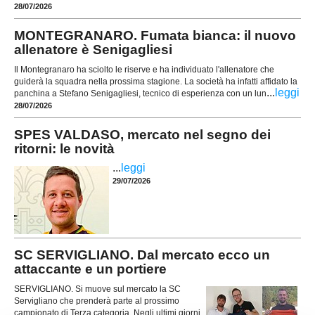
28/07/2026
MONTEGRANARO. Fumata bianca: il nuovo
allenatore è Senigagliesi
Il Montegranaro ha sciolto le riserve e ha individuato l'allenatore che
guiderà la squadra nella prossima stagione. La società ha infatti affidato la
...
leggi
panchina a Stefano Senigagliesi, tecnico di esperienza con un lun
28/07/2026
SPES VALDASO, mercato nel segno dei
ritorni: le novità
...
leggi
29/07/2026
SC SERVIGLIANO. Dal mercato ecco un
attaccante e un portiere
SERVIGLIANO. Si muove sul mercato la SC
Servigliano che prenderà parte al prossimo
campionato di Terza categoria. Negli ultimi giorni