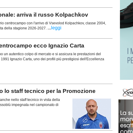
nale: arriva il russo Kolpachkov
prio centrocampo con l'arrivo di Vsevolod Kolpachkov, classe 2004,
...
leggi
sta della stagione 2026-2027.
centrocampo ecco Ignazio Carta
o un autentico colpo di mercato e si assicura le prestazioni del
1991 Ignazio Carta, uno dei profili più prestigiosi dell'Eccellenza
o staff tecnico per la Promozione
anche nello staff tecnico in vista della
ossoblù impegnata nel campionato di