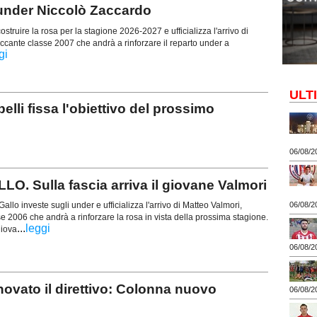
'under Niccolò Zaccardo
struire la rosa per la stagione 2026-2027 e ufficializza l'arrivo di
ccante classe 2007 che andrà a rinforzare il reparto under a
gi
ULT
 fissa l'obiettivo del prossimo
06/08/2
Sulla fascia arriva il giovane Valmori
allo investe sugli under e ufficializza l'arrivo di Matteo Valmori,
06/08/2
e 2006 che andrà a rinforzare la rosa in vista della prossima stagione.
...
leggi
giova
06/08/2
ato il direttivo: Colonna nuovo
06/08/2