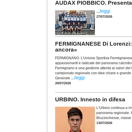
AUDAX PIOBBICO. Presentata
...
leggi
27/07/2026
FERMIGNANESE Di Lorenzi: «I
ancora»
FERMIGNANO. L'Unione Sportiva Fermignanese r
appassionanti e radicate del panorama calcistico 
Fermignano e una gestione attenta ai valori del te
campionato regionale con idee chiare e grande 
...
leggi
Generale
20/07/2026
URBINO. Innesto in difesa
L'Urbino continua a inv
panorama regionale. Il 
Bruzzechesse, classe
13/07/2026