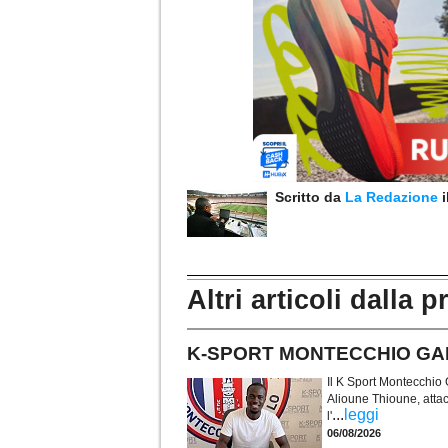
Scritto da
La Redazione
Altri articoli dalla p
K-SPORT MONTECCHIO GALLO.
Il K Sport Montecchio G
Alioune Thioune, atta
...
leggi
l'
06/08/2026