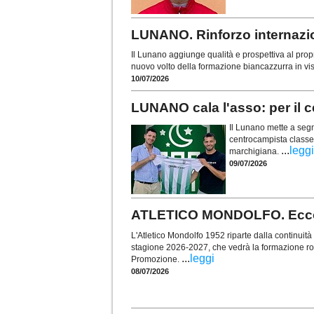
LUNANO. Rinforzo internazio
Il Lunano aggiunge qualità e prospettiva al pro
nuovo volto della formazione biancazzurra in vi
10/07/2026
LUNANO cala l'asso: per il 
Il Lunano mette a segn
centrocampista classe 
...
leggi
marchigiana.
09/07/2026
ATLETICO MONDOLFO. Ecco l
L'Atletico Mondolfo 1952 riparte dalla continuità 
stagione 2026-2027, che vedrà la formazione r
...
leggi
Promozione.
08/07/2026