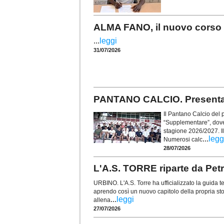
ALMA FANO, il nuovo corso p
...
leggi
31/07/2026
PANTANO CALCIO. Presentat
Il Pantano Calcio del p
“Supplementare”, dove 
stagione 2026/2027. Il
...
legg
Numerosi calc
28/07/2026
L'A.S. TORRE riparte da Petre
URBINO. L'A.S. Torre ha ufficializzato la guida
aprendo così un nuovo capitolo della propria stor
...
leggi
allena
27/07/2026