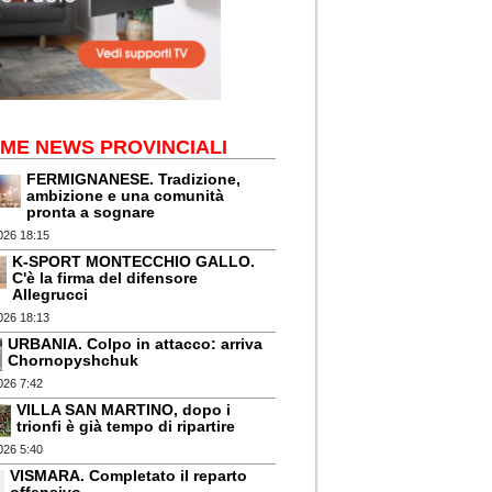
IME NEWS PROVINCIALI
FERMIGNANESE. Tradizione,
ambizione e una comunità
pronta a sognare
026 18:15
K-SPORT MONTECCHIO GALLO.
C'è la firma del difensore
Allegrucci
026 18:13
URBANIA. Colpo in attacco: arriva
Chornopyshchuk
026 7:42
VILLA SAN MARTINO, dopo i
trionfi è già tempo di ripartire
026 5:40
VISMARA. Completato il reparto
offensivo