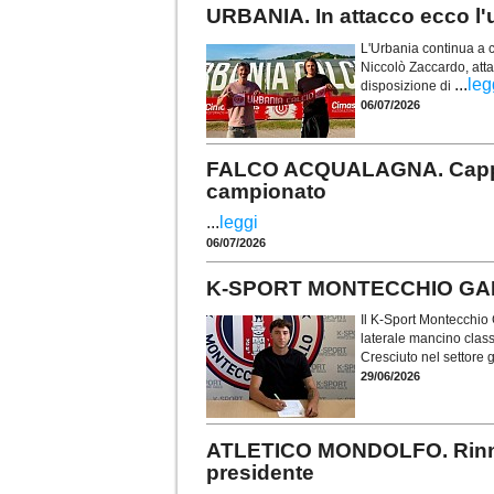
URBANIA. In attacco ecco l
L'Urbania continua a co
Niccolò Zaccardo, atta
...
leg
disposizione di
06/07/2026
FALCO ACQUALAGNA. Cappelli
campionato
...
leggi
06/07/2026
K-SPORT MONTECCHIO GALLO. 
Il K-Sport Montecchio G
laterale mancino class
Cresciuto nel settore 
29/06/2026
ATLETICO MONDOLFO. Rinnov
presidente