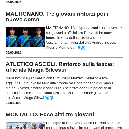
06/08/2026
MALTIGNANO. Tre giovani rinforzi per il
nuovo corso
MALTIGNANO. Il Maltignano continua a investire
sui giovani e ufficializza l'arrivo di tre nuovi
innesti in vista della prossima stagione.
Vestiranno la maglia del club Andrea Incicco,
...
leggi
Alessio Monno e
05/08/2026
ATLETICO ASCOLI. Rinforzo sulla fascia:
ufficiale Maiga Silvestri
Nella foto: Maiga Silvestri con il DS Mario Marzetti L'Atletico Ascoli
aggiunge un nuovo tassello alla propria rosa con l'ingaggio di Yeyhia
Maiga Silvestri, esterno classe 2005 che arriva dopo un percorso di
crescita nel calcio professionistico. Cresciuto nel settore giovanile
...
leggi
dell'Ascoli, Maiga Silv
04/08/2026
MONTALTO. Ecco altri tre giovani
Prosegue la linea verde della FC Real Montalto,
che continua a investire su giovani di prospettiva