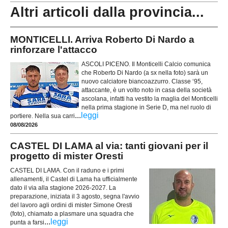
Altri articoli dalla provincia...
MONTICELLI. Arriva Roberto Di Nardo a
rinforzare l'attacco
ASCOLI PICENO. Il Monticelli Calcio comunica
che Roberto Di Nardo (a sx nella foto) sarà un
nuovo calciatore biancoazzurro. Classe ‘95,
attaccante, è un volto noto in casa della società
ascolana, infatti ha vestito la maglia del Monticelli
nella prima stagione in Serie D, ma nel ruolo di
...
leggi
portiere. Nella sua carri
08/08/2026
CASTEL DI LAMA al via: tanti giovani per il
progetto di mister Oresti
CASTEL DI LAMA. Con il raduno e i primi
allenamenti, il Castel di Lama ha ufficialmente
dato il via alla stagione 2026-2027. La
preparazione, iniziata il 3 agosto, segna l'avvio
del lavoro agli ordini di mister Simone Oresti
(foto), chiamato a plasmare una squadra che
...
leggi
punta a farsi