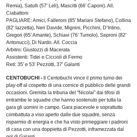
Remia), Satulli (57’ Leli), Mascitti (66’ Caponi). All.
Ciabattoni
PAGLIARE: Amici, Falleroni (85’ Mariani Stefano), Collina
(82’ Iazzetta), Neri Davide, Mignini, Picchini, D’Intino,
Gregori (65’ Amante), Schiavi (76’ Tumolo), Seproni (82’
Antonucci), Di Nardo. All. Coccia
Arbitro: Giustozzi di Macerata
Assistenti: Tidei e Ciccioli di Fermo
Reti: 35’ e 53’ Pezzotti, 37’ Galanti
CENTOBUCHI -
Il Centobuchi vince il primo turno dei
play-off al cospetto di una cornice di pubblico delle grandi
occasioni. Gremita la tribuna del “Nicolai” dai tifosi di
entrambe le squadre che hanno sostenuto per tutta la
gara gli uomini in campo. Gara piacevole e soprattutto
combattuta a viso aperto dalle due squadre, senza
risparmio di energia e che ha visto primeggiare i padroni
di casa con una doppietta di Pezzotti, inframezzata dal
gol di Galanti.