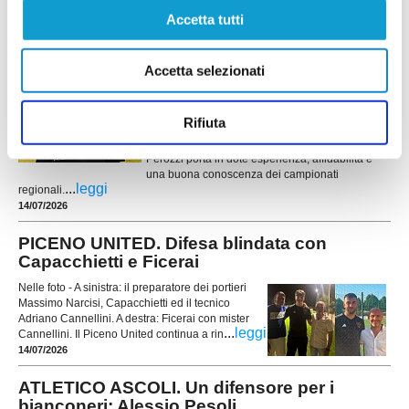
Accetta tutti
CASTIGNANO. A difendere i pali arriva Luca
Perozzi
Accetta selezionati
Il Castignano rinforza il reparto portieri in vista
della prossima stagione con l'arrivo di Luca
Perozzi, nuovo estremo difensore biancorosso.
Rifiuta
Reduce dalle esperienze con Azzurra Mariner e
Azzurra SBT, tra Promozione e Prima Categoria,
Perozzi porta in dote esperienza, affidabilità e
una buona conoscenza dei campionati
...
leggi
regionali.
14/07/2026
PICENO UNITED. Difesa blindata con
Capacchietti e Ficerai
Nelle foto - A sinistra: il preparatore dei portieri
Massimo Narcisi, Capacchietti ed il tecnico
Adriano Cannellini. A destra: Ficerai con mister
...
leggi
Cannellini. Il Piceno United continua a rin
14/07/2026
ATLETICO ASCOLI. Un difensore per i
bianconeri: Alessio Pesoli