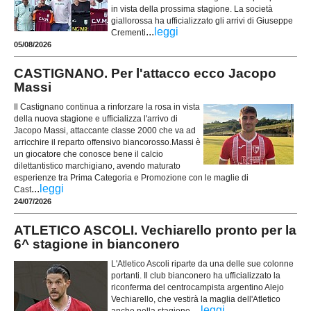
in vista della prossima stagione. La società
giallorossa ha ufficializzato gli arrivi di Giuseppe
...
leggi
Crementi
05/08/2026
CASTIGNANO. Per l'attacco ecco Jacopo
Massi
Il Castignano continua a rinforzare la rosa in vista
della nuova stagione e ufficializza l'arrivo di
Jacopo Massi, attaccante classe 2000 che va ad
arricchire il reparto offensivo biancorosso.Massi è
un giocatore che conosce bene il calcio
dilettantistico marchigiano, avendo maturato
esperienze tra Prima Categoria e Promozione con le maglie di
...
leggi
Cast
24/07/2026
ATLETICO ASCOLI. Vechiarello pronto per la
6^ stagione in bianconero
L'Atletico Ascoli riparte da una delle sue colonne
portanti. Il club bianconero ha ufficializzato la
riconferma del centrocampista argentino Alejo
Vechiarello, che vestirà la maglia dell'Atletico
...
leggi