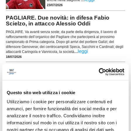
anche nella stagione
23/07/2026
PAGLIARE. Due novità: in difesa Fabio
Scielzo, in attacco Alessio Oddi
PAGLIARE. Va avanti senza soste, da parte della dirigenza, il lavoro di
rafforzamento dell’organico del Pagliare che parteciperà al prossimo
campionato di Prima categoria. Dopo gli arrivi del portiere Galizi; del
difensore Genovese; dei centrocampisti Speca, Sacchini e Cardinali; degli
...
leggi
attaccanti Caringola e Vannicola, la società
18/07/2026
MONTICELLI. Doppio arrivo dall'Atletico
Ascoli
Il Monticelli continua a investire sui giovani e
ufficializza l'arrivo di due promettenti difensori
Questo sito web utilizza i cookie
provenienti dal settore giovanile dell'Atletico
Ascoli. Vestiranno infatti la maglia biancazzurra
Utilizziamo i cookie per personalizzare contenuti ed
...
leggi
17/07/2026
annunci, per fornire funzionalità dei social media e per
analizzare il nostro traffico. Condividiamo inoltre
ATLETICO ASCOLI. Colpo a centrocampo: è
informazioni sul modo in cui utilizza il nostro sito con i
fatta per l'ex Samb Guadalupi
nostri partner che si occupano di analisi dei dati web,