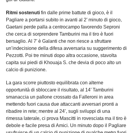
Ritmi sostenuti
fin dalle prime battute di gioco, è il
Pagliare a portarsi subito in avanti al 2’ minuto di gioco,
Gaetani perde palla a centrocampo favorendo Seproni
che cerca di sorprendere Tamburini ma il tiro è fuori
bersaglio. Al 7’ è Galanti che non riesce a sfruttare
un’indecisione della difesa avversaria su suggerimento di
Pezzotti. Poi tre minuti dopo altra occasione, stavolta
capita sui piedi di Khouaja S. che devia di poco alto un
calcio di punizione.
La gara scorre piuttosto equilibrata con alterne
opportunità di sbloccare il risultato, al 14’ Tamburini
smanaccia un pallone crossato da Falleroni in area
mettendo fuori causa due attaccanti avversari pronti a
ribadire in rete; mentre al 24’, sugli sviluppi di una
rimessa laterale, ci prova Mascitti in rovesciata ma il tiro è
debole e facile presa di Amici. Un minuto dopo il Pagliare
usufruisce di un calcio di punizione di qualche metro fuori