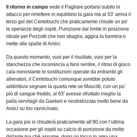
Il ritorno in campo
vede il Pagliare portarsi subito in
attacco per rimettere in equilibrio la gara ma al 53’ arriva il
terzo gol del Centobuchi che praticamente chiude un po'
le speranze degli ospiti. Punizione dal limite in posizione
ideale per Pezzotti che non sbaglia, aggira la barriera e
mette alle spalle di Amici.
Da questo momento, vuoi per il risultato, vuoi per la
stanchezza che incomincia a farsi sentire, il ritmo di gioco
cala nonostante le sostituzioni operate da entrambi gli
allenatori, il Centobuchi comunque avrebbe potuto
addirittura segnare la quarta rete se Mascitti, con un po'
più di sangue freddo, al 63’ avesse sfruttato meglio la
palla servitagli da Gaetani e neutralizzata molto bene da
Amici su tiro ravvicinato.
La gara poi si chiuderà praticamente all’80 con l’ultima
occasione per gli ospiti su calcio di punizione da molto
distante ma ché assume, dopo un tocco in area una