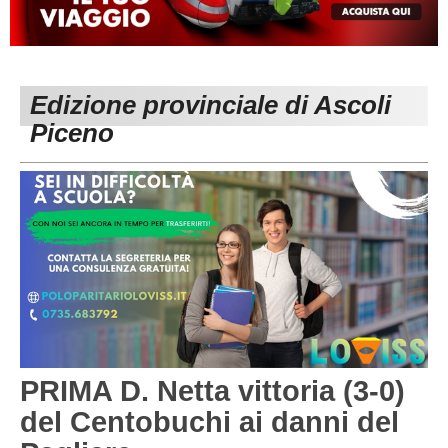
MACERATA
ECCELLENZA
REGIONALI
PESARO URBINO
PROMOZIONE
DIRETTA
Edizione provinciale di Ascoli
Carica la tua Rosa
1^ CATEGORIA
Piceno
2^ CATEGORIA
3^ CATEGORIA
GIOVANILI
PRIMA D. Netta vittoria (3-0)
del Centobuchi ai danni del