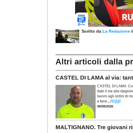
Scritto da
La Redazione
Altri articoli dalla p
CASTEL DI LAMA al via: tanti 
CASTEL DI LAMA. Con il
dato il via alla stagio
lavoro agli ordini di 
...
leggi
a farsi
06/08/2026
MALTIGNANO. Tre giovani rin