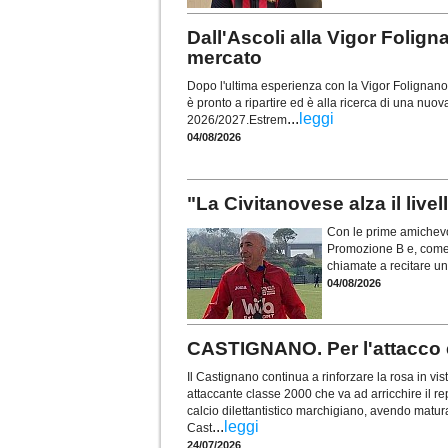
Dall'Ascoli alla Vigor Foli
mercato
Dopo l'ultima esperienza con la Vigor Folignano, 
è pronto a ripartire ed è alla ricerca di una nuov
...
leggi
2026/2027.Estrem
04/08/2026
"La Civitanovese alza il live
Con le prime amichevol
Promozione B e, come 
chiamate a recitare un
04/08/2026
CASTIGNANO. Per l'attacco
Il Castignano continua a rinforzare la rosa in vis
attaccante classe 2000 che va ad arricchire il r
calcio dilettantistico marchigiano, avendo matu
...
leggi
Cast
24/07/2026