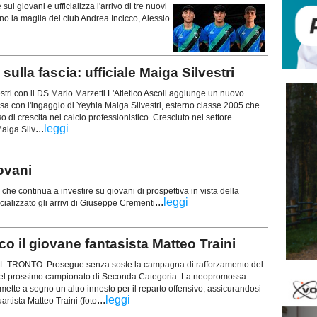
i giovani e ufficializza l'arrivo di tre nuovi
nno la maglia del club Andrea Incicco, Alessio
lla fascia: ufficiale Maiga Silvestri
estri con il DS Mario Marzetti L'Atletico Ascoli aggiunge un nuovo
rosa con l'ingaggio di Yeyhia Maiga Silvestri, esterno classe 2005 che
 di crescita nel calcio professionistico. Cresciuto nel settore
...
leggi
Maiga Silv
ovani
he continua a investire su giovani di prospettiva in vista della
...
leggi
cializzato gli arrivi di Giuseppe Crementi
o il giovane fantasista Matteo Traini
RONTO. Prosegue senza soste la campagna di rafforzamento del
 del prossimo campionato di Seconda Categoria. La neopromossa
mette a segno un altro innesto per il reparto offensivo, assicurandosi
...
leggi
uartista Matteo Traini (foto