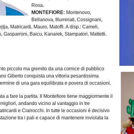
Rosa.
MONTEFIORE:
Montenovo,
Bellanova, Illuminati, Cossignani,
jtja, Matricardi, Mauro, Matoffi. A disp.: Cameli,
, Gasparroni, Baicu, Kanarek, Stampatori, Mattetti.
nto piccolo ma gremito da una cornice di pubblico
ano Giberto conquista una vittoria pesantissima
termine di una gara equilibrata e povera di occasioni.
a a fare la partita. Il Montefiore tiene maggiormente il
migliori, andando vicino al vantaggio in tre
ricardi e Ciarrocchi. In tutte le occasioni è decisivo
stazione tra i pali e capace di mantenere inviolata la