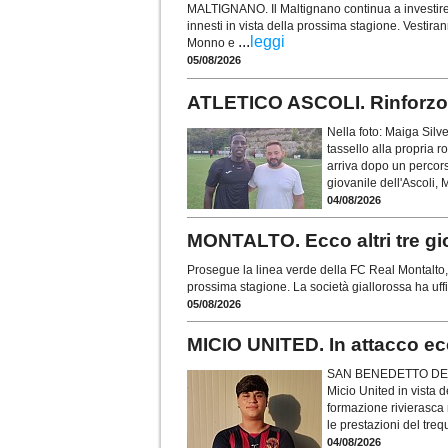
MALTIGNANO. Il Maltignano continua a investire su
innesti in vista della prossima stagione. Vestira
...
leggi
Monno e
05/08/2026
ATLETICO ASCOLI. Rinforzo su
Nella foto: Maiga Silv
tassello alla propria 
arriva dopo un percorso
giovanile dell'Ascoli, 
04/08/2026
MONTALTO. Ecco altri tre gi
Prosegue la linea verde della FC Real Montalto, c
prossima stagione. La società giallorossa ha uffi
05/08/2026
MICIO UNITED. In attacco ecc
SAN BENEDETTO DEL T
Micio United in vista
formazione rivierasca 
le prestazioni del treq
04/08/2026