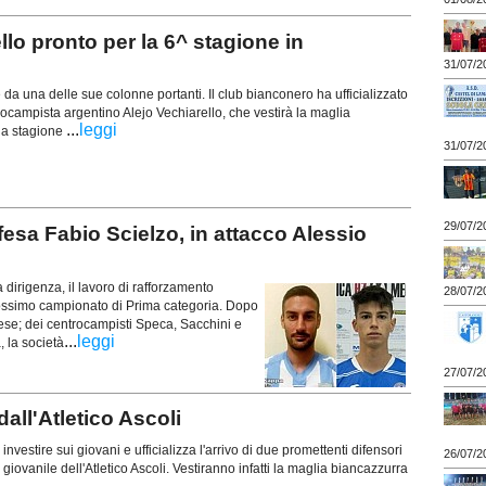
o pronto per la 6^ stagione in
31/07/2
te da una delle sue colonne portanti. Il club bianconero ha ufficializzato
rocampista argentino Alejo Vechiarello, che vestirà la maglia
...
leggi
lla stagione
31/07/2
29/07/2
esa Fabio Scielzo, in attacco Alessio
dirigenza, il lavoro di rafforzamento
28/07/2
rossimo campionato di Prima categoria. Dopo
ovese; dei centrocampisti Speca, Sacchini e
...
leggi
, la società
27/07/2
ll'Atletico Ascoli
 investire sui giovani e ufficializza l'arrivo di due promettenti difensori
26/07/2
 giovanile dell'Atletico Ascoli. Vestiranno infatti la maglia biancazzurra