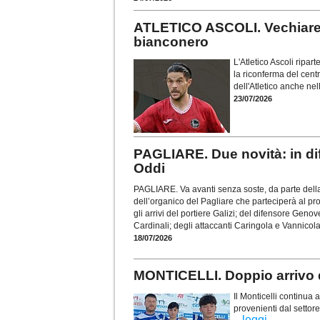
ATLETICO ASCOLI. Vechiarell
bianconero
L'Atletico Ascoli ripar
la riconferma del cent
dell'Atletico anche ne
23/07/2026
PAGLIARE. Due novità: in dif
Oddi
PAGLIARE. Va avanti senza soste, da parte della 
dell’organico del Pagliare che parteciperà al p
gli arrivi del portiere Galizi; del difensore Gen
Cardinali; degli attaccanti Caringola e Vannicola
18/07/2026
MONTICELLI. Doppio arrivo da
Il Monticelli continua a
provenienti dal settore
...
leggi