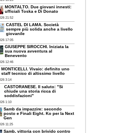
MONTALTO. Due giovani innesti:
ufficiali Toska e Di Donato
026 21:52
CASTEL DI LAMA. Società
sempre più solida anche a livello
giovanile
026 17:05
GIUSEPPE SIROCCHI. Iniziata la
sua nuova avventura al
Benevento
026 12:46
MONTICELLI. Vivaio: definito uno
staff tecnico di altissimo livello
026 3:14
CASTORANESE. Il saluto: "Si
chiude una storia ricca di
soddisfazioni"
026 1:10
Samb da impazzire: secondo
posto e Finali Eight. Ko per la Next
Gen
026 11:25
Samb, vittoria con brivido contro