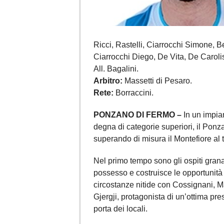
Ricci, Rastelli, Ciarrocchi Simone, Be
Ciarrocchi Diego, De Vita, De Carolis
All. Bagalini.
Arbitro:
Massetti di Pesaro.
Rete:
Borraccini.
PONZANO DI FERMO –
In un impia
degna di categorie superiori, il Ponz
superando di misura il Montefiore al 
Nel primo tempo sono gli ospiti granat
possesso e costruisce le opportunità 
circostanze nitide con Cossignani, Mat
Gjergji, protagonista di un’ottima pre
porta dei locali.