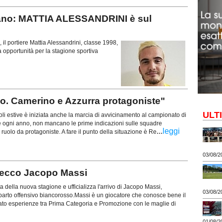
gnano: MATTIA ALESSANDRINI è sul
il portiere Mattia Alessandrini, classe 1998,
a opportunità per la stagione sportiva
llo. Camerino e Azzurra protagoniste"
ULT
i estive è iniziata anche la marcia di avvicinamento al campionato di
ogni anno, non mancano le prime indicazioni sulle squadre
...
leggi
 ruolo da protagoniste. A fare il punto della situazione è Re
03/08/2
 ecco Jacopo Massi
ta della nuova stagione e ufficializza l'arrivo di Jacopo Massi,
03/08/2
eparto offensivo biancorosso.Massi è un giocatore che conosce bene il
rato esperienze tra Prima Categoria e Promozione con le maglie di
01/08/2