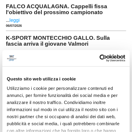
FALCO ACQUALAGNA. Cappelli fissa
l'obiettivo del prossimo campionato
...
leggi
06/07/2026
K-SPORT MONTECCHIO GALLO. Sulla
fascia arriva il giovane Valmori
Il K-Sport Montecchio Gallo investe sugli under e
ufficializza l'arrivo di Matteo Valmori, laterale
mancino classe 2006 che andrà a rinforzare la
rosa in vista della prossima stagione. Cresciuto
...
leggi
nel settore giova
29/06/2026
Questo sito web utilizza i cookie
Utilizziamo i cookie per personalizzare contenuti ed
ATLETICO MONDOLFO. Rinnovato il
direttivo: Colonna nuovo presidente
annunci, per fornire funzionalità dei social media e per
analizzare il nostro traffico. Condividiamo inoltre
Tempo di novità in casa Atletico Mondolfo 1952,
informazioni sul modo in cui utilizza il nostro sito con i
dove l'assemblea annuale dei soci ha rinnovato i
vertici societari in vista della prossima stagione di
nostri partner che si occupano di analisi dei dati web,
...
leggi
Promozione. Dopo undici anni a
pubblicità e social media, i quali potrebbero combinarle
26/06/2026
con altre informazioni che ha fornito loro o che hanno