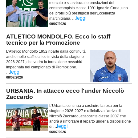
mercato e si assicura le prestazioni del
centrocampista classe 1991 Ignazio Carta, uno
dei profili più prestigiosi dell'Eccellenza
...
leggi
marchigiana.
09/07/2026
ATLETICO MONDOLFO. Ecco lo staff
tecnico per la Promozione
L'Atletico Mondolfo 1952 riparte dalla continuità
anche nello staff tecnico in vista della stagione
2026-2027, che vedrà la formazione rossoblù
impegnata nel campionato di Promozione.
...
leggi
08/07/2026
URBANIA. In attacco ecco l'under Niccolò
Zaccardo
L'Urbania continua a costruire la rosa per la
stagione 2026-2027 e ufficializza l'arrivo di
Niccolò Zaccardo, attaccante classe 2007 che
andrà a rinforzare il reparto under a disposizione
...
leggi
di
06/07/2026