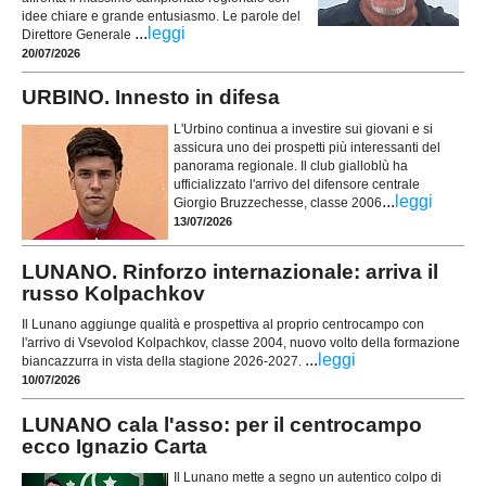
idee chiare e grande entusiasmo. Le parole del
...
leggi
Direttore Generale
20/07/2026
URBINO. Innesto in difesa
L'Urbino continua a investire sui giovani e si
assicura uno dei prospetti più interessanti del
panorama regionale. Il club gialloblù ha
ufficializzato l'arrivo del difensore centrale
...
leggi
Giorgio Bruzzechesse, classe 2006
13/07/2026
LUNANO. Rinforzo internazionale: arriva il
russo Kolpachkov
Il Lunano aggiunge qualità e prospettiva al proprio centrocampo con
l'arrivo di Vsevolod Kolpachkov, classe 2004, nuovo volto della formazione
...
leggi
biancazzurra in vista della stagione 2026-2027.
10/07/2026
LUNANO cala l'asso: per il centrocampo
ecco Ignazio Carta
Il Lunano mette a segno un autentico colpo di