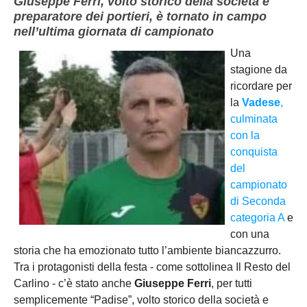
Giuseppe Ferri, volto storico della società e
preparatore dei portieri, è tornato in campo
nell’ultima giornata di campionato
Una
stagione da
ricordare per
la
Vadese
,
culminata
con la
conquista
del
campionato
di Seconda
categoria A
e
con una
storia che ha emozionato tutto l’ambiente biancazzurro.
Tra i protagonisti della festa - come sottolinea Il Resto del
Carlino - c’è stato anche
Giuseppe Ferri
, per tutti
semplicemente “Padise”, volto storico della società e