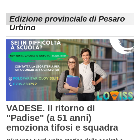
PESARO URBINO
PROMOZIONE
DIRETTA
Edizione provinciale di Pesaro
Carica la tua Rosa
1^ CATEGORIA
Urbino
2^ CATEGORIA
3^ CATEGORIA
GIOVANILI
VADESE. Il ritorno di
"Padise" (a 51 anni)
emoziona tifosi e squadra