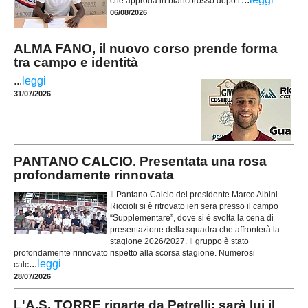
che approda in biancorosso dopo l'
06/08/2026
ALMA FANO, il nuovo corso prende forma
tra campo e identità
...
leggi
31/07/2026
PANTANO CALCIO. Presentata una rosa
profondamente rinnovata
Il Pantano Calcio del presidente Marco Albini
Riccioli si è ritrovato ieri sera presso il campo
“Supplementare”, dove si è svolta la cena di
presentazione della squadra che affronterà la
stagione 2026/2027. Il gruppo è stato
profondamente rinnovato rispetto alla scorsa stagione. Numerosi
...
leggi
calc
28/07/2026
L'A.S. TORRE riparte da Petrelli: sarà lui il