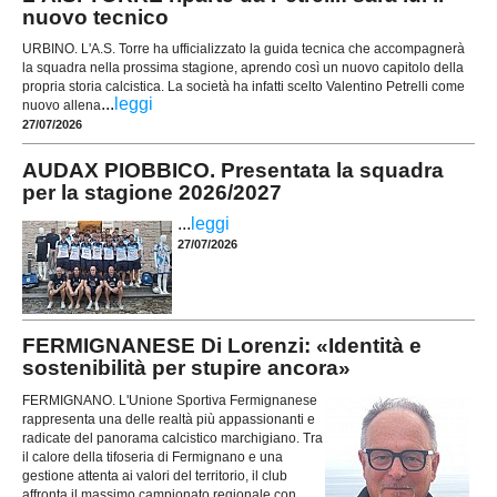
nuovo tecnico
URBINO. L'A.S. Torre ha ufficializzato la guida tecnica che accompagnerà
la squadra nella prossima stagione, aprendo così un nuovo capitolo della
propria storia calcistica. La società ha infatti scelto Valentino Petrelli come
...
leggi
nuovo allena
27/07/2026
AUDAX PIOBBICO. Presentata la squadra
per la stagione 2026/2027
...
leggi
27/07/2026
FERMIGNANESE Di Lorenzi: «Identità e
sostenibilità per stupire ancora»
FERMIGNANO. L'Unione Sportiva Fermignanese
rappresenta una delle realtà più appassionanti e
radicate del panorama calcistico marchigiano. Tra
il calore della tifoseria di Fermignano e una
gestione attenta ai valori del territorio, il club
affronta il massimo campionato regionale con