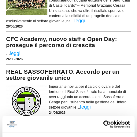
conquistando la quarta edizione del Trofeo "Città
di Castelfidardo" – Memorial Graziano Cerasa.
Un successo che va oltre il risultato sportivo e
conferma la solidità di un progetto dedicato
...
leggi
esclusivamente al settore giovanile, na
29/06/2026
CFC Academy, nuovo staff e Open Day:
prosegue il percorso di crescita
...
leggi
26/06/2026
REAL SASSOFERRATO. Accordo per un
settore giovanile unico
Importante novità per il calcio giovanile del
territorio. Il Real Sassoferrato ha annunciato di
aver raggiunto un accordo con il Sassoferrato
Genga per il subentro nella gestione dell'intero
...
leggi
settore giovanile
24/06/2026
CASTELFIDARDO ACADEMY. Mauro
Bertarelli nuovo Direttore Tecnico