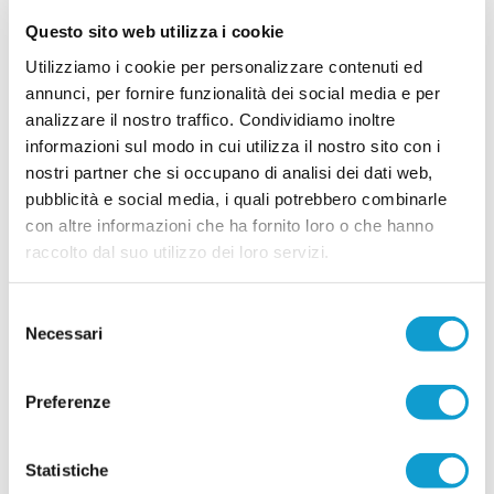
Nella foto: Mauro Bertarelli e il presidente
Questo sito web utilizza i cookie
Maximiliano Ciucciomei Il Castelfidardo Academy
volta pagina e annuncia ufficialmente la nuova
Utilizziamo i cookie per personalizzare contenuti ed
guida tecnica per la stagione sportiva 2026/2027.
...
leggi
La società ha deciso di aff
annunci, per fornire funzionalità dei social media e per
21/06/2026
analizzare il nostro traffico. Condividiamo inoltre
informazioni sul modo in cui utilizza il nostro sito con i
FABRIANO CERRETO denuncia: "Giù le
nostri partner che si occupano di analisi dei dati web,
mani dai nostri ragazzi"
pubblicità e social media, i quali potrebbero combinarle
L’A.S.D. Fabriano Cerreto interviene con
con altre informazioni che ha fornito loro o che hanno
fermezza su una vicenda che, secondo quanto
denunciato dal club biancorosso, starebbe
raccolto dal suo utilizzo dei loro servizi.
coinvolgendo alcuni dei propri tesserati e le
rispettive famiglie. Attraverso una nota ufficiale, la
società ha reso noto di aver ricevuto
Selezione
...
leggi
segnalazioni dettagliate riguardanti presunti com
Necessari
del
20/06/2026
consenso
Vai all'edizione provinciale
Preferenze
Statistiche