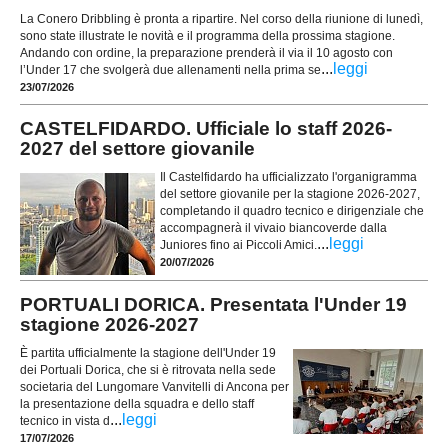
La Conero Dribbling è pronta a ripartire. Nel corso della riunione di lunedì,
sono state illustrate le novità e il programma della prossima stagione.
Andando con ordine, la preparazione prenderà il via il 10 agosto con
...
leggi
l’Under 17 che svolgerà due allenamenti nella prima se
23/07/2026
CASTELFIDARDO. Ufficiale lo staff 2026-
2027 del settore giovanile
Il Castelfidardo ha ufficializzato l'organigramma
del settore giovanile per la stagione 2026-2027,
completando il quadro tecnico e dirigenziale che
accompagnerà il vivaio biancoverde dalla
...
leggi
Juniores fino ai Piccoli Amici.
20/07/2026
PORTUALI DORICA. Presentata l'Under 19
stagione 2026-2027
È partita ufficialmente la stagione dell'Under 19
dei Portuali Dorica, che si è ritrovata nella sede
societaria del Lungomare Vanvitelli di Ancona per
la presentazione della squadra e dello staff
...
leggi
tecnico in vista d
17/07/2026