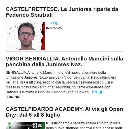
CASTELFRETTESE. La Juniores riparte da
Federico Sbarbati
...
leggi
07/07/2026
VIGOR SENIGALLIA. Antonello Mancini sulla
panchina della Juniores Naz.
SENIGALLIA. Antonello Mancini (foto) è il nuovo allenatore della
formazione Juniores Nazionale della Vigor Senigallia. Il suo ritorno era
nell’aria, ora è ufficiale. Proprio con la vecchia gestione rossoblu si è
messo in mostra nei campionati regionali, poi tante esperienze con
...
leggi
Barbara, Osimana e Portuali. «Mancini, che ha gi&ag
06/07/2026
CASTELFIDARDO ACADEMY. Al via gli Open
Day: dal 6 all'8 luglio
Il Castelfidardo Academy scalda i motori in vista
della nuova stagione sportiva e spalanca le porte