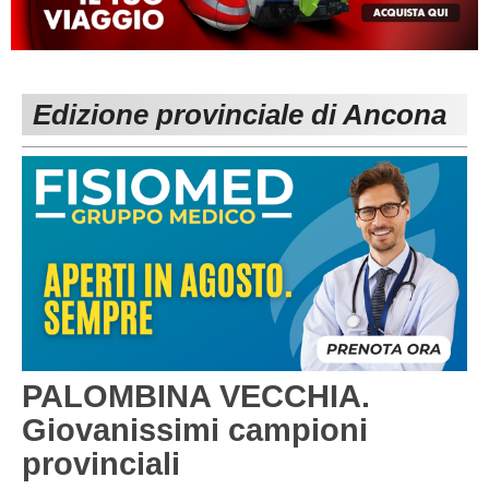
MACERATA
ECCELLENZA
REGIONALI
PESARO URBINO
PROMOZIONE
DIRETTA
Edizione provinciale di Ancona
Carica la tua Rosa
1^ CATEGORIA
2^ CATEGORIA
3^ CATEGORIA
GIOVANILI
PALOMBINA VECCHIA.
Giovanissimi campioni
provinciali