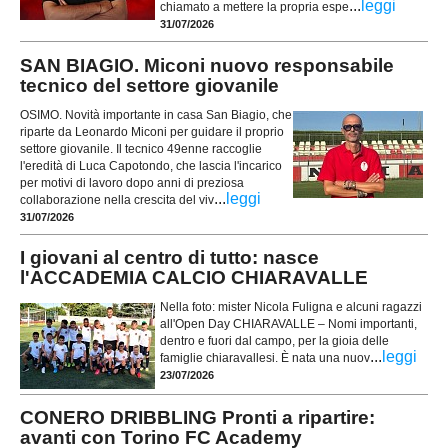
...
leggi
chiamato a mettere la propria espe
31/07/2026
SAN BIAGIO. Miconi nuovo responsabile
tecnico del settore giovanile
OSIMO. Novità importante in casa San Biagio, che
riparte da Leonardo Miconi per guidare il proprio
settore giovanile. Il tecnico 49enne raccoglie
l'eredità di Luca Capotondo, che lascia l'incarico
per motivi di lavoro dopo anni di preziosa
...
leggi
collaborazione nella crescita del viv
31/07/2026
I giovani al centro di tutto: nasce
l'ACCADEMIA CALCIO CHIARAVALLE
Nella foto: mister Nicola Fuligna e alcuni ragazzi
all'Open Day CHIARAVALLE – Nomi importanti,
dentro e fuori dal campo, per la gioia delle
...
leggi
famiglie chiaravallesi. È nata una nuov
23/07/2026
CONERO DRIBBLING Pronti a ripartire:
avanti con Torino FC Academy