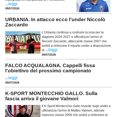
...
leggi
08/07/2026
URBANIA. In attacco ecco l'under Niccolò
Zaccardo
L'Urbania continua a costruire la rosa per la
stagione 2026-2027 e ufficializza l'arrivo di
Niccolò Zaccardo, attaccante classe 2007 che
andrà a rinforzare il reparto under a disposizione
...
leggi
di
06/07/2026
FALCO ACQUALAGNA. Cappelli fissa
l'obiettivo del prossimo campionato
...
leggi
06/07/2026
K-SPORT MONTECCHIO GALLO. Sulla
fascia arriva il giovane Valmori
Il K-Sport Montecchio Gallo investe sugli under e
ufficializza l'arrivo di Matteo Valmori, laterale
mancino classe 2006 che andrà a rinforzare la