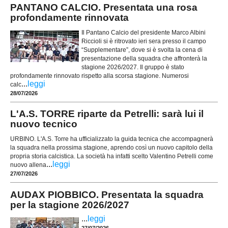
PANTANO CALCIO. Presentata una rosa
profondamente rinnovata
Il Pantano Calcio del presidente Marco Albini
Riccioli si è ritrovato ieri sera presso il campo
“Supplementare”, dove si è svolta la cena di
presentazione della squadra che affronterà la
stagione 2026/2027. Il gruppo è stato
profondamente rinnovato rispetto alla scorsa stagione. Numerosi
...
leggi
calc
28/07/2026
L'A.S. TORRE riparte da Petrelli: sarà lui il
nuovo tecnico
URBINO. L'A.S. Torre ha ufficializzato la guida tecnica che accompagnerà
la squadra nella prossima stagione, aprendo così un nuovo capitolo della
propria storia calcistica. La società ha infatti scelto Valentino Petrelli come
...
leggi
nuovo allena
27/07/2026
AUDAX PIOBBICO. Presentata la squadra
per la stagione 2026/2027
...
leggi
27/07/2026