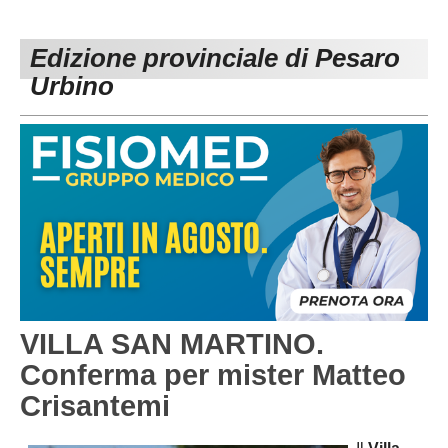
PESARO URBINO
PROMOZIONE
DIRETTA
Edizione provinciale di Pesaro
Carica la tua Rosa
1^ CATEGORIA
Urbino
2^ CATEGORIA
3^ CATEGORIA
GIOVANILI
VILLA SAN MARTINO.
Conferma per mister Matteo
Crisantemi