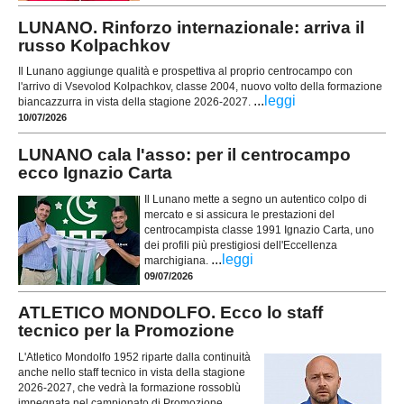
LUNANO. Rinforzo internazionale: arriva il
russo Kolpachkov
Il Lunano aggiunge qualità e prospettiva al proprio centrocampo con
l'arrivo di Vsevolod Kolpachkov, classe 2004, nuovo volto della formazione
...
leggi
biancazzurra in vista della stagione 2026-2027.
10/07/2026
LUNANO cala l'asso: per il centrocampo
ecco Ignazio Carta
Il Lunano mette a segno un autentico colpo di
mercato e si assicura le prestazioni del
centrocampista classe 1991 Ignazio Carta, uno
dei profili più prestigiosi dell'Eccellenza
...
leggi
marchigiana.
09/07/2026
ATLETICO MONDOLFO. Ecco lo staff
tecnico per la Promozione
L'Atletico Mondolfo 1952 riparte dalla continuità
anche nello staff tecnico in vista della stagione
2026-2027, che vedrà la formazione rossoblù
impegnata nel campionato di Promozione.