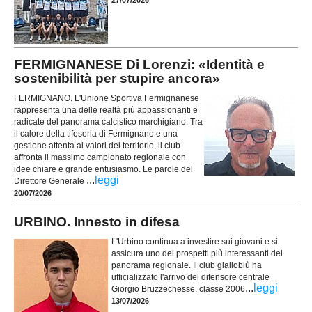
FERMIGNANESE Di Lorenzi: «Identità e
sostenibilità per stupire ancora»
FERMIGNANO. L'Unione Sportiva Fermignanese
rappresenta una delle realtà più appassionanti e
radicate del panorama calcistico marchigiano. Tra
il calore della tifoseria di Fermignano e una
gestione attenta ai valori del territorio, il club
affronta il massimo campionato regionale con
idee chiare e grande entusiasmo. Le parole del
...
leggi
Direttore Generale
20/07/2026
URBINO. Innesto in difesa
L'Urbino continua a investire sui giovani e si
assicura uno dei prospetti più interessanti del
panorama regionale. Il club gialloblù ha
ufficializzato l'arrivo del difensore centrale
...
leggi
Giorgio Bruzzechesse, classe 2006
13/07/2026