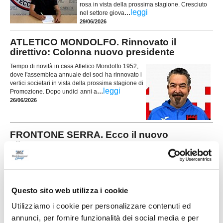
rosa in vista della prossima stagione. Cresciuto
...
leggi
nel settore giova
29/06/2026
ATLETICO MONDOLFO. Rinnovato il
direttivo: Colonna nuovo presidente
Tempo di novità in casa Atletico Mondolfo 1952,
dove l'assemblea annuale dei soci ha rinnovato i
vertici societari in vista della prossima stagione di
...
leggi
Promozione. Dopo undici anni a
26/06/2026
FRONTONE SERRA. Ecco il nuovo
allenatore
Il Frontone Serra ha scelto il nuovo allenatore per
la stagione 2026-2027. La società ha affidato la
guida della prima squadra a Samuele Gobbi,
tecnico classe 1987 originario di Serra
Questo sito web utilizza i cookie
...
leggi
Sant'Abbondio.
26/06/2026
Utilizziamo i cookie per personalizzare contenuti ed
annunci, per fornire funzionalità dei social media e per
Vai all'edizione provinciale