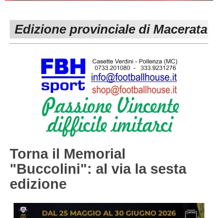
PESARO URBINO
PROMOZIONE
DIRETTA
Edizione provinciale di Macerata
Carica la tua Rosa
1^ CATEGORIA
2^ CATEGORIA
3^ CATEGORIA
GIOVANILI
Torna il Memorial
"Buccolini": al via la sesta
edizione