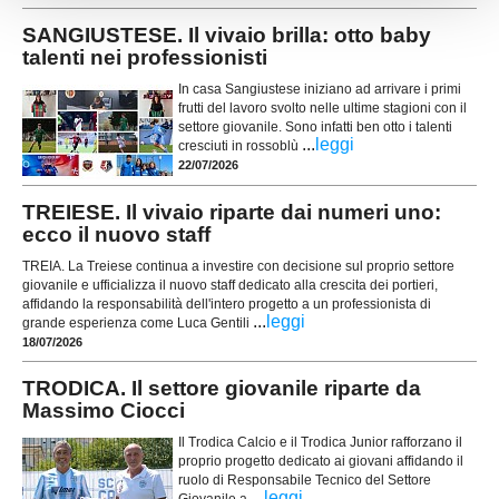
SANGIUSTESE. Il vivaio brilla: otto baby
talenti nei professionisti
In casa Sangiustese iniziano ad arrivare i primi
frutti del lavoro svolto nelle ultime stagioni con il
settore giovanile. Sono infatti ben otto i talenti
...
leggi
cresciuti in rossoblù
22/07/2026
TREIESE. Il vivaio riparte dai numeri uno:
ecco il nuovo staff
TREIA. La Treiese continua a investire con decisione sul proprio settore
giovanile e ufficializza il nuovo staff dedicato alla crescita dei portieri,
affidando la responsabilità dell'intero progetto a un professionista di
...
leggi
grande esperienza come Luca Gentili
18/07/2026
TRODICA. Il settore giovanile riparte da
Massimo Ciocci
Il Trodica Calcio e il Trodica Junior rafforzano il
proprio progetto dedicato ai giovani affidando il
ruolo di Responsabile Tecnico del Settore
...
leggi