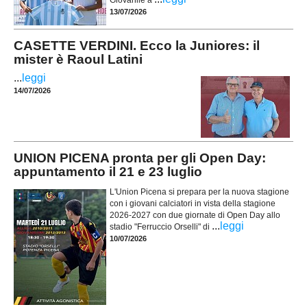
Giovanile a
13/07/2026
CASETTE VERDINI. Ecco la Juniores: il
mister è Raoul Latini
...
leggi
14/07/2026
UNION PICENA pronta per gli Open Day:
appuntamento il 21 e 23 luglio
L'Union Picena si prepara per la nuova stagione
con i giovani calciatori in vista della stagione
2026-2027 con due giornate di Open Day allo
...
leggi
stadio "Ferruccio Orselli" di
10/07/2026