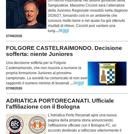
Un ritorno importante nel settore giovanile della
Sangiustese. Massimo Ciccioli sarà l’allenatore
della Juniores Regionale rossoblù nella stagione
2026/27, tornando così in un ambiente che
conosce molto bene e nel quale ha già ottenuto
risultati di rilievo. Ciccioli può vantare una
...
leggi
lung
07/08/2026
FOLGORE CASTELRAIMONDO. Decisione
sofferta: niente Juniores
Una decisione sofferta per la Folgore
Castelraimondo, che non riuscirà a iscrivere la
propria formazione Juniores al prossimo
campionato. La società ha comunicato di non aver
...
leggi
raggiunto il numero minimo di tesserati
07/08/2026
ADRIATICA PORTORECANATI. Ufficiale
l'affiliazione con il Bologna
L'Adriatica Porto Recanati apre una nuova
pagina della propria storia annunciando
l'affiliazione ufficiale con il Bologna FC, un
accordo destinato a rafforzare ulteriormente il