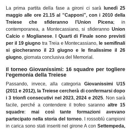
La prima partita della fase a gironi ci sarà
lunedì 25
maggio alle ore 21.15 al “Capponi”, con i 2010 della
Treiese che sfideranno l’Union Picena
; in
contemporanea, a Montecassiano, si sfideranno
Union
Calcio
e
Moglianese
.
I
Quarti di Finale sono previsti
per il 19 giugno
tra Treia e Montecassiano,
le semifinali
si giocheranno il 23 giugno e le finalissime il 26
giugno
, giornata conclusiva del Memorial.
Il torneo Giovanissimi: 16 squadre per togliere
l’egemonia della Treiese
Passando, invece, alla categoria
Giovanissimi U15
(2011 e 2012), la Treiese cercherà di confermarsi dopo
i 3 trionfi consecutivi nel 2023, 2024 e 2025
. Non sarà
facile, perché a contendere il trofeo saranno
altre 15
squadre
:
mai così tante formazioni avevano
partecipato nella storia del torneo
. I rossoblù campioni
in carica sono stati inseriti nel girone A con
Settempeda,