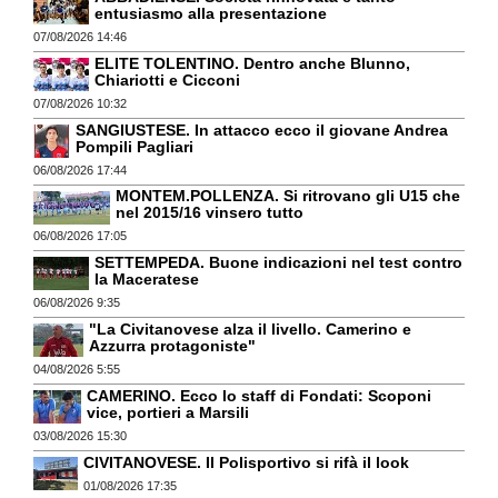
entusiasmo alla presentazione
07/08/2026 14:46
ELITE TOLENTINO. Dentro anche Blunno,
Chiariotti e Cicconi
07/08/2026 10:32
SANGIUSTESE. In attacco ecco il giovane Andrea
Pompili Pagliari
06/08/2026 17:44
MONTEM.POLLENZA. Si ritrovano gli U15 che
nel 2015/16 vinsero tutto
06/08/2026 17:05
SETTEMPEDA. Buone indicazioni nel test contro
la Maceratese
06/08/2026 9:35
"La Civitanovese alza il livello. Camerino e
Azzurra protagoniste"
04/08/2026 5:55
CAMERINO. Ecco lo staff di Fondati: Scoponi
vice, portieri a Marsili
03/08/2026 15:30
CIVITANOVESE. Il Polisportivo si rifà il look
01/08/2026 17:35