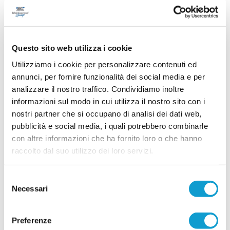
Prosegue la programmazione del settore
giovanile dell Matelica, che ha ufficializzato lo staff
tecnico dell'attività di base per la stagione
2026/2027. La società biancorossa punta sulla
...
leggi
continuit&
Questo sito web utilizza i cookie
27/07/2026
Utilizziamo i cookie per personalizzare contenuti ed
CORRIDONIA CALCIO, settore giovanile tra
annunci, per fornire funzionalità dei social media e per
conferme e novità
analizzare il nostro traffico. Condividiamo inoltre
CORRIDONIA. Il Corridonia Calcio 1955
informazioni sul modo in cui utilizza il nostro sito con i
continua a investire con convinzione sul proprio
nostri partner che si occupano di analisi dei dati web,
settore giovanile, presentando uno staff tecnico
qualificato e ricco di esperienza per
pubblicità e social media, i quali potrebbero combinarle
accompagnare la crescita dei giovani calciatori
con altre informazioni che ha fornito loro o che hanno
nella stagione sportiva 2026/2027. Tra le
...
leggi
raccolto dal suo utilizzo dei loro servizi.
novi
27/07/2026
Selezione
MEMORIAL GIORGIO CAPITANELLI. Calcio
Necessari
e solidarietà fanno squadra
del
consenso
Sport e solidarietà si uniscono nel legame nato tra la Fondazione
Ospedale Salesi ETS e il Memorial Giorgio Capitanelli, il torneo di calcio
Preferenze
...
leggi
che si è svolto dal 6 al 27 giugno 2026 sul campo dell'