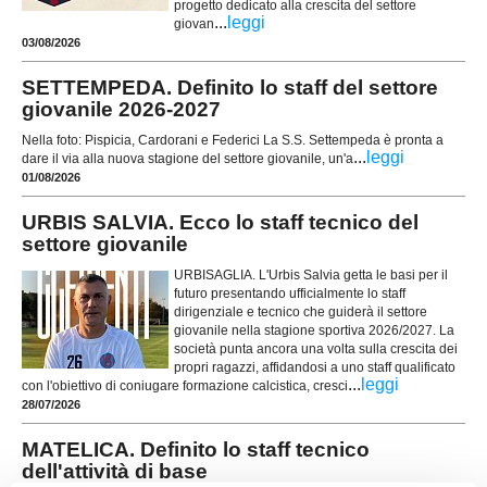
progetto dedicato alla crescita del settore
...
leggi
giovan
03/08/2026
SETTEMPEDA. Definito lo staff del settore
giovanile 2026-2027
Nella foto: Pispicia, Cardorani e Federici La S.S. Settempeda è pronta a
...
leggi
dare il via alla nuova stagione del settore giovanile, un'a
01/08/2026
URBIS SALVIA. Ecco lo staff tecnico del
settore giovanile
URBISAGLIA. L'Urbis Salvia getta le basi per il
futuro presentando ufficialmente lo staff
dirigenziale e tecnico che guiderà il settore
giovanile nella stagione sportiva 2026/2027. La
società punta ancora una volta sulla crescita dei
propri ragazzi, affidandosi a uno staff qualificato
...
leggi
con l'obiettivo di coniugare formazione calcistica, cresci
28/07/2026
MATELICA. Definito lo staff tecnico
dell'attività di base