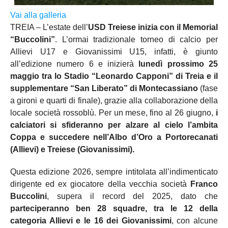
Vai alla galleria
TREIA – L’estate dell’
USD Treiese inizia con il Memorial
“Buccolini”
. L’ormai tradizionale torneo di calcio per
Allievi U17 e Giovanissimi U15, infatti, è giunto
all’edizione numero 6 e inizierà
lunedì prossimo 25
maggio tra lo Stadio “Leonardo Capponi” di Treia e il
supplementare “San Liberato” di Montecassiano
(fase
a gironi e quarti di finale), grazie alla collaborazione della
locale società rossoblù. Per un mese, fino al 26 giugno,
i
calciatori si sfideranno per alzare al cielo l’ambita
Coppa e succedere nell’Albo d’Oro a Portorecanati
(Allievi) e Treiese (Giovanissimi).
Questa edizione 2026, sempre intitolata all’indimenticato
dirigente ed ex giocatore della vecchia società
Franco
Buccolini
, supera il record del 2025, dato che
p
arteciperanno ben 28 squadre, tra le 12 della
categoria Allievi e le 16 dei Giovanissimi
, con alcune