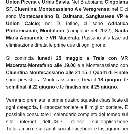
Union Picena
e
Urbis Salvia
. Nel B abbiamo
Cingolana
SF, Cluentina, Montecassiano A e Veregrense
; nel C ci
sono
Montecassiano B, Osimana, Sangiustese VP e
Union Calcio
; nel D, infine, ci sono
Adriatica
Portorecanati, Montefano
(campione nel 2022),
Santa
Maria Apparente e VR Macerata
. Passano alla fase ad
eliminazione diretta le prime due di ogni girone.
Si comincia
lunedì 25 maggio a Treia con VR
Macerata-Montefano alle 19.00
e a Montecassiano con
Cluentina-Montecassiano alle 21.15
. I
Quarti di Finale
sono previsti tra Montecassiano e Treia il
18 giugno
, le
semifinali il 22 giugno
e le
finalissime il 25 giugno
.
Verranno premiate le prime quattro squadre classificate di
ogni categoria, il capocannoniere e il miglior portiere. È
possibile consultare il calendario completo del torneo sul
sito internet dell’USD Treiese, sull’applicazione
Tuttocampo e sui canali social Facebook e Instagram, nei