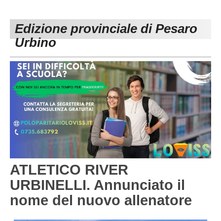
PESARO URBINO
PROMOZIONE
DIRETTA
Edizione provinciale di Pesaro
Carica la tua Rosa
1^ CATEGORIA
Urbino
2^ CATEGORIA
3^ CATEGORIA
GIOVANILI
ATLETICO RIVER
URBINELLI. Annunciato il
nome del nuovo allenatore