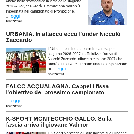
anche nello staff tecnico in vista della stagione
2026-2027, che vedrà la formazione rossoblù
impegnata nel campionato di Promozione.
...
leggi
08/07/2026
URBANIA. In attacco ecco l'under Niccolò
Zaccardo
L'Urbania continua a costruire la rosa per la
stagione 2026-2027 e ufficializza l'arrivo di
Niccolò Zaccardo, attaccante classe 2007 che
andrà a rinforzare il reparto under a disposizione
...
leggi
di
06/07/2026
FALCO ACQUALAGNA. Cappelli fissa
l'obiettivo del prossimo campionato
...
leggi
06/07/2026
K-SPORT MONTECCHIO GALLO. Sulla
fascia arriva il giovane Valmori
Il K-Sport Montecchio Gallo investe sugli under e