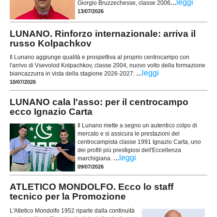
...
leggi
Giorgio Bruzzechesse, classe 2006
13/07/2026
LUNANO. Rinforzo internazionale: arriva il
russo Kolpachkov
Il Lunano aggiunge qualità e prospettiva al proprio centrocampo con
l'arrivo di Vsevolod Kolpachkov, classe 2004, nuovo volto della formazione
...
leggi
biancazzurra in vista della stagione 2026-2027.
10/07/2026
LUNANO cala l'asso: per il centrocampo
ecco Ignazio Carta
Il Lunano mette a segno un autentico colpo di
mercato e si assicura le prestazioni del
centrocampista classe 1991 Ignazio Carta, uno
dei profili più prestigiosi dell'Eccellenza
...
leggi
marchigiana.
09/07/2026
ATLETICO MONDOLFO. Ecco lo staff
tecnico per la Promozione
L'Atletico Mondolfo 1952 riparte dalla continuità