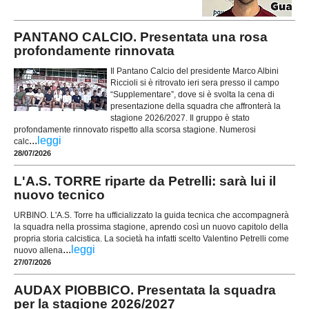
PANTANO CALCIO. Presentata una rosa
profondamente rinnovata
Il Pantano Calcio del presidente Marco Albini
Riccioli si è ritrovato ieri sera presso il campo
“Supplementare”, dove si è svolta la cena di
presentazione della squadra che affronterà la
stagione 2026/2027. Il gruppo è stato
profondamente rinnovato rispetto alla scorsa stagione. Numerosi
...
leggi
calc
28/07/2026
L'A.S. TORRE riparte da Petrelli: sarà lui il
nuovo tecnico
URBINO. L'A.S. Torre ha ufficializzato la guida tecnica che accompagnerà
la squadra nella prossima stagione, aprendo così un nuovo capitolo della
propria storia calcistica. La società ha infatti scelto Valentino Petrelli come
...
leggi
nuovo allena
27/07/2026
AUDAX PIOBBICO. Presentata la squadra
per la stagione 2026/2027