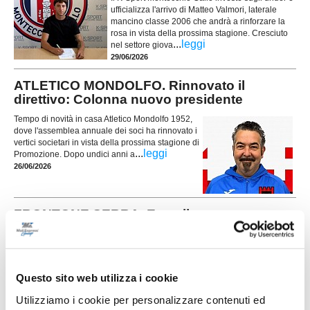
ufficializza l'arrivo di Matteo Valmori, laterale
mancino classe 2006 che andrà a rinforzare la
rosa in vista della prossima stagione. Cresciuto
...
leggi
nel settore giova
29/06/2026
ATLETICO MONDOLFO. Rinnovato il
direttivo: Colonna nuovo presidente
Tempo di novità in casa Atletico Mondolfo 1952,
dove l'assemblea annuale dei soci ha rinnovato i
vertici societari in vista della prossima stagione di
...
leggi
Promozione. Dopo undici anni a
26/06/2026
FRONTONE SERRA. Ecco il nuovo
allenatore
Il Frontone Serra ha scelto il nuovo allenatore per
la stagione 2026-2027. La società ha affidato la
guida della prima squadra a Samuele Gobbi,
Questo sito web utilizza i cookie
tecnico classe 1987 originario di Serra
...
leggi
Sant'Abbondio.
Utilizziamo i cookie per personalizzare contenuti ed
26/06/2026