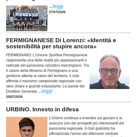
...
leggi
27/07/2026
FERMIGNANESE Di Lorenzi: «Identità e
sostenibilità per stupire ancora»
FERMIGNANO. L'Unione Sportiva Fermignanese
rappresenta una delle realtà più appassionanti e
radicate del panorama calcistico marchigiano. Tra
il calore della tifoseria di Fermignano e una
gestione attenta ai valori del territorio, il club
affronta il massimo campionato regionale con
idee chiare e grande entusiasmo. Le parole del
...
leggi
Direttore Generale
20/07/2026
URBINO. Innesto in difesa
L'Urbino continua a investire sui giovani e si
assicura uno dei prospetti più interessanti del
panorama regionale. Il club gialloblù ha
ufficializzato l'arrivo del difensore centrale