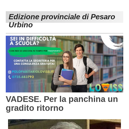
PESARO URBINO
PROMOZIONE
DIRETTA
Edizione provinciale di Pesaro
Carica la tua Rosa
1^ CATEGORIA
Urbino
2^ CATEGORIA
3^ CATEGORIA
GIOVANILI
VADESE. Per la panchina un
gradito ritorno