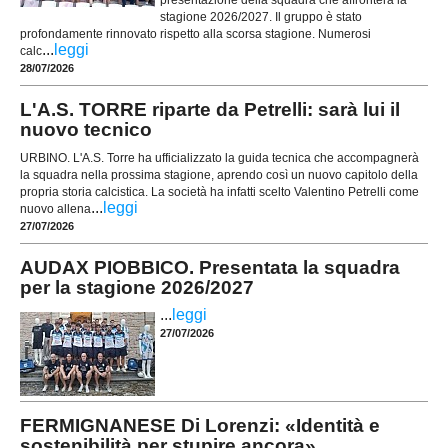
stagione 2026/2027. Il gruppo è stato
profondamente rinnovato rispetto alla scorsa stagione. Numerosi
...
leggi
calc
28/07/2026
L'A.S. TORRE riparte da Petrelli: sarà lui il
nuovo tecnico
URBINO. L'A.S. Torre ha ufficializzato la guida tecnica che accompagnerà
la squadra nella prossima stagione, aprendo così un nuovo capitolo della
propria storia calcistica. La società ha infatti scelto Valentino Petrelli come
...
leggi
nuovo allena
27/07/2026
AUDAX PIOBBICO. Presentata la squadra
per la stagione 2026/2027
...
leggi
27/07/2026
FERMIGNANESE Di Lorenzi: «Identità e
sostenibilità per stupire ancora»