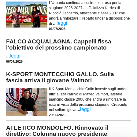
L'Urbania continua a costruire la rosa per la
stagione 2026-2027 e ufficializza l'arrivo di
Niccolò Zaccardo, attaccante classe 2007 che
andrà a rinforzare il reparto under a disposizione
...
leggi
di
06/07/2026
FALCO ACQUALAGNA. Cappelli fissa
l'obiettivo del prossimo campionato
...
leggi
06/07/2026
K-SPORT MONTECCHIO GALLO. Sulla
fascia arriva il giovane Valmori
Il K-Sport Montecchio Gallo investe sugli under e
ufficializza l'arrivo di Matteo Valmori, laterale
mancino classe 2006 che andrà a rinforzare la
rosa in vista della prossima stagione. Cresciuto
...
leggi
nel settore giova
29/06/2026
ATLETICO MONDOLFO. Rinnovato il
direttivo: Colonna nuovo presidente