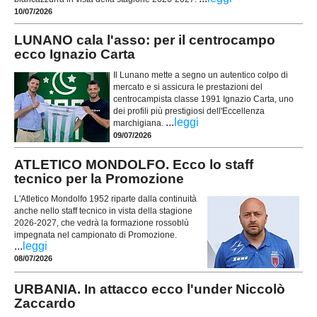
10/07/2026
LUNANO cala l'asso: per il centrocampo
ecco Ignazio Carta
Il Lunano mette a segno un autentico colpo di
mercato e si assicura le prestazioni del
centrocampista classe 1991 Ignazio Carta, uno
dei profili più prestigiosi dell'Eccellenza
...
leggi
marchigiana.
09/07/2026
ATLETICO MONDOLFO. Ecco lo staff
tecnico per la Promozione
L'Atletico Mondolfo 1952 riparte dalla continuità
anche nello staff tecnico in vista della stagione
2026-2027, che vedrà la formazione rossoblù
impegnata nel campionato di Promozione.
...
leggi
08/07/2026
URBANIA. In attacco ecco l'under Niccolò
Zaccardo