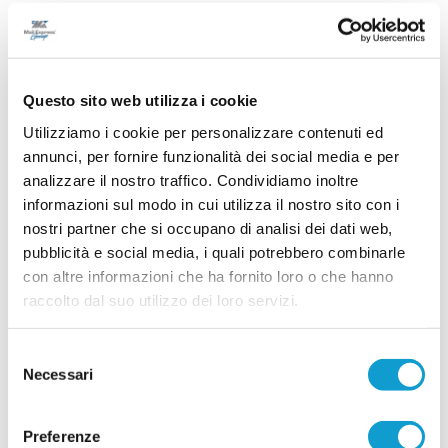
Tempo di novità in casa Atletico Mondolfo 1952,
dove l'assemblea annuale dei soci ha rinnovato i
vertici societari in vista della prossima stagione di
...
leggi
Promozione. Dopo undici anni a
26/06/2026
Questo sito web utilizza i cookie
Utilizziamo i cookie per personalizzare contenuti ed
FRONTONE SERRA. Ecco il nuovo
annunci, per fornire funzionalità dei social media e per
allenatore
analizzare il nostro traffico. Condividiamo inoltre
informazioni sul modo in cui utilizza il nostro sito con i
Il Frontone Serra ha scelto il nuovo allenatore per
la stagione 2026-2027. La società ha affidato la
nostri partner che si occupano di analisi dei dati web,
guida della prima squadra a Samuele Gobbi,
pubblicità e social media, i quali potrebbero combinarle
tecnico classe 1987 originario di Serra
...
leggi
Sant'Abbondio.
con altre informazioni che ha fornito loro o che hanno
26/06/2026
raccolto dal suo utilizzo dei loro servizi.
Vai all'edizione provinciale
Selezione
Necessari
del
consenso
Preferenze