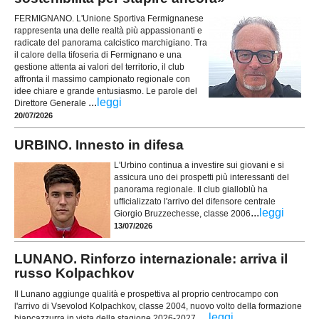
FERMIGNANO. L'Unione Sportiva Fermignanese
rappresenta una delle realtà più appassionanti e
radicate del panorama calcistico marchigiano. Tra
il calore della tifoseria di Fermignano e una
gestione attenta ai valori del territorio, il club
affronta il massimo campionato regionale con
idee chiare e grande entusiasmo. Le parole del
...
leggi
Direttore Generale
20/07/2026
URBINO. Innesto in difesa
L'Urbino continua a investire sui giovani e si
assicura uno dei prospetti più interessanti del
panorama regionale. Il club gialloblù ha
ufficializzato l'arrivo del difensore centrale
...
leggi
Giorgio Bruzzechesse, classe 2006
13/07/2026
LUNANO. Rinforzo internazionale: arriva il
russo Kolpachkov
Il Lunano aggiunge qualità e prospettiva al proprio centrocampo con
l'arrivo di Vsevolod Kolpachkov, classe 2004, nuovo volto della formazione
...
leggi
biancazzurra in vista della stagione 2026-2027.