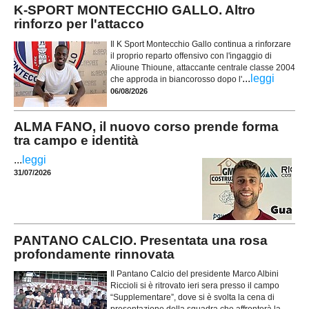
K-SPORT MONTECCHIO GALLO. Altro
rinforzo per l'attacco
Il K Sport Montecchio Gallo continua a rinforzare
il proprio reparto offensivo con l'ingaggio di
Alioune Thioune, attaccante centrale classe 2004
...
leggi
che approda in biancorosso dopo l'
06/08/2026
ALMA FANO, il nuovo corso prende forma
tra campo e identità
...
leggi
31/07/2026
PANTANO CALCIO. Presentata una rosa
profondamente rinnovata
Il Pantano Calcio del presidente Marco Albini
Riccioli si è ritrovato ieri sera presso il campo
“Supplementare”, dove si è svolta la cena di
presentazione della squadra che affronterà la