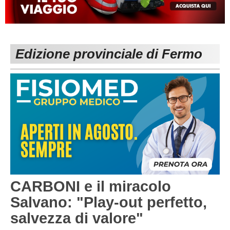
MACERATA
ECCELLENZA
REGIONALI
PESARO URBINO
PROMOZIONE
DIRETTA
Edizione provinciale di Fermo
Carica la tua Rosa
1^ CATEGORIA
2^ CATEGORIA
3^ CATEGORIA
GIOVANILI
CARBONI e il miracolo
Salvano: "Play-out perfetto,
salvezza di valore"