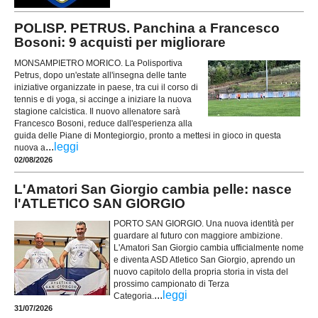
POLISP. PETRUS. Panchina a Francesco
Bosoni: 9 acquisti per migliorare
MONSAMPIETRO MORICO. La Polisportiva
Petrus, dopo un'estate all'insegna delle tante
iniziative organizzate in paese, tra cui il corso di
tennis e di yoga, si accinge a iniziare la nuova
stagione calcistica. Il nuovo allenatore sarà
Francesco Bosoni, reduce dall'esperienza alla
guida delle Piane di Montegiorgio, pronto a mettesi in gioco in questa
...
leggi
nuova a
02/08/2026
L'Amatori San Giorgio cambia pelle: nasce
l'ATLETICO SAN GIORGIO
PORTO SAN GIORGIO. Una nuova identità per
guardare al futuro con maggiore ambizione.
L'Amatori San Giorgio cambia ufficialmente nome
e diventa ASD Atletico San Giorgio, aprendo un
nuovo capitolo della propria storia in vista del
prossimo campionato di Terza
...
leggi
Categoria.
31/07/2026