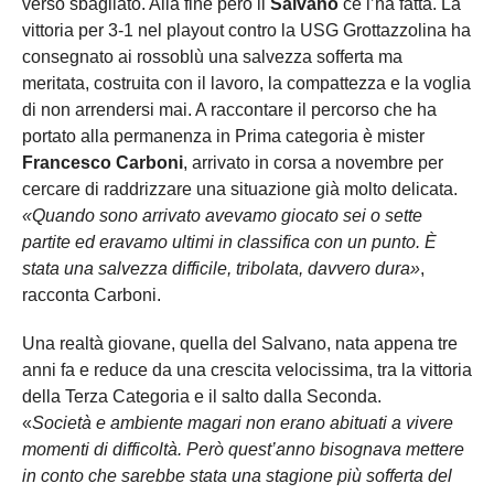
verso sbagliato. Alla fine però il
Salvano
ce l’ha fatta. La
vittoria per 3-1 nel playout contro la USG Grottazzolina ha
consegnato ai rossoblù una salvezza sofferta ma
meritata, costruita con il lavoro, la compattezza e la voglia
di non arrendersi mai. A raccontare il percorso che ha
portato alla permanenza in Prima categoria è mister
Francesco Carboni
, arrivato in corsa a novembre per
cercare di raddrizzare una situazione già molto delicata.
«Quando sono arrivato avevamo giocato sei o sette
partite ed eravamo ultimi in classifica con un punto. È
stata una salvezza difficile, tribolata, davvero dura»
,
racconta Carboni.
Una realtà giovane, quella del Salvano, nata appena tre
anni fa e reduce da una crescita velocissima, tra la vittoria
della Terza Categoria e il salto dalla Seconda.
«
Società e ambiente magari non erano abituati a vivere
momenti di difficoltà. Però quest’anno bisognava mettere
in conto che sarebbe stata una stagione più sofferta del