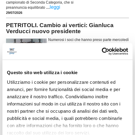
campionato di Seconda Categoria, che si
...
leggi
preannuncia equilibrato
29/07/2026
PETRITOLI. Cambio ai vertici: Gianluca
Verducci nuovo presidente
Numerosi i soci che hanno preso parte mercoledì
15 luglio all’Assemblea dei Soci dell’ASD
Petritoli 1960 che ha dato luogo al cambio dei
vertici societari. 67 sono gli anni di attività per lo
storico sodalizio sportivo petritolese. Il Presidente
Giuseppe Vitali ha relazionato sull’ultima
...
leggi
stagione, ringraziando tutti per i
Questo sito web utilizza i cookie
28/07/2026
Utilizziamo i cookie per personalizzare contenuti ed
MONTEGRANARO. Fumata bianca: il nuovo
annunci, per fornire funzionalità dei social media e per
allenatore è Senigagliesi
analizzare il nostro traffico. Condividiamo inoltre
Il Montegranaro ha sciolto le riserve e ha individuato l'allenatore che
informazioni sul modo in cui utilizza il nostro sito con i
guiderà la squadra nella prossima stagione. La società ha infatti affidato la
nostri partner che si occupano di analisi dei dati web,
...
leggi
panchina a Stefano Senigagliesi, tecnico di esperienza con un lun
pubblicità e social media, i quali potrebbero combinarle
28/07/2026
con altre informazioni che ha fornito loro o che hanno
SPES VALDASO, mercato nel segno dei
raccolto dal suo utilizzo dei loro servizi.