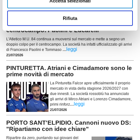
Accetta selezionati
Montegranaro, Fermana e Montegiorgio, il
...
leggi
tecnico debutterà da primo
23/07/2026
Rifiuta
ATLETICO M.U. 84, doppio rinforzo a
centrocampo: Paolini e Lucarelli
L'Atletico M.U. 84 continua a muoversi sul mercato e mette a segno un
doppio colpo per il centrocampo. La società ha infatti ufficializzato gli arrivi
...
leggi
di Francesco Paolini e Tommaso
21/07/2026
PINTURETTA. Atriani e Cimadamore sono le
prime novità di mercato
La Pinturetta Falcor apre ufficialmente il proprio
mercato in vista della stagione 2026/2027 con
due innesti. La società rossoblù ha annunciato
gli arrivi di Mirco Atriani e Lorenzo Cimadamore,
...
leggi
primi rinforz
21/07/2026
PORTO SANT'ELPIDIO. Cannoni nuovo DS:
"Ripartiamo con idee chiare"
Ripartire da zero, puntando sui giovani del