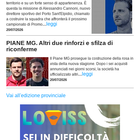
territorio e su un forte senso di appartenenza. È
questa la missione di Alessandro Cannoni, nuovo
direttore sportivo del Porto Sant'Elpidio, chiamato
a costruire la squadra che affronterà il prossimo
...
leggi
campionato di Promo
20/07/2026
PIANE MG. Altri due rinforzi e sfilza di
riconferme
Il Piane MG prosegue la costruzione della rosa in
vista della nuova stagione. Dopo i sei acquisti
annunciati nei giorni scorsi, la società ha
...
leggi
ufficializzato altri
20/07/2026
Vai all'edizione provinciale