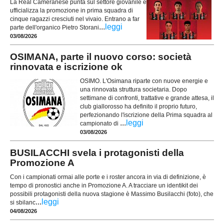
La Real Cameranese punta sul settore giovanile e
ufficializza la promozione in prima squadra di
cinque ragazzi cresciuti nel vivaio. Entrano a far
...
leggi
parte dell'organico Pietro Storani
03/08/2026
OSIMANA, parte il nuovo corso: società
rinnovata e iscrizione ok
OSIMO. L'Osimana riparte con nuove energie e
una rinnovata struttura societaria. Dopo
settimane di confronti, trattative e grande attesa, il
club giallorosso ha definito il proprio futuro,
perfezionando l'iscrizione della Prima squadra al
...
leggi
campionato di
03/08/2026
BUSILACCHI svela i protagonisti della
Promozione A
Con i campionati ormai alle porte e i roster ancora in via di definizione, è
tempo di pronostici anche in Promozione A. A tracciare un identikit dei
possibili protagonisti della nuova stagione è Massimo Busilacchi (foto), che
...
leggi
si sbilanc
04/08/2026