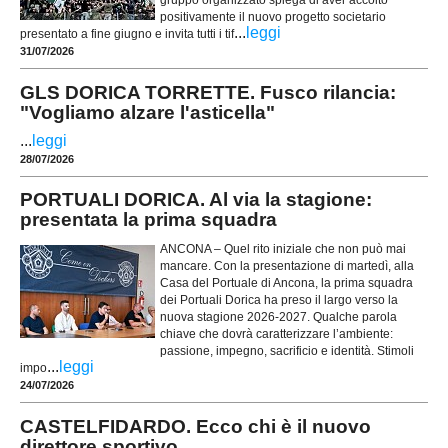
gruppo organizzato spiega di aver accolto
positivamente il nuovo progetto societario
...
leggi
presentato a fine giugno e invita tutti i tif
31/07/2026
GLS DORICA TORRETTE. Fusco rilancia:
"Vogliamo alzare l'asticella"
...
leggi
28/07/2026
PORTUALI DORICA. Al via la stagione:
presentata la prima squadra
ANCONA – Quel rito iniziale che non può mai
mancare. Con la presentazione di martedì, alla
Casa del Portuale di Ancona, la prima squadra
dei Portuali Dorica ha preso il largo verso la
nuova stagione 2026-2027. Qualche parola
chiave che dovrà caratterizzare l’ambiente:
passione, impegno, sacrificio e identità. Stimoli
...
leggi
impo
24/07/2026
CASTELFIDARDO. Ecco chi è il nuovo
direttore sportivo