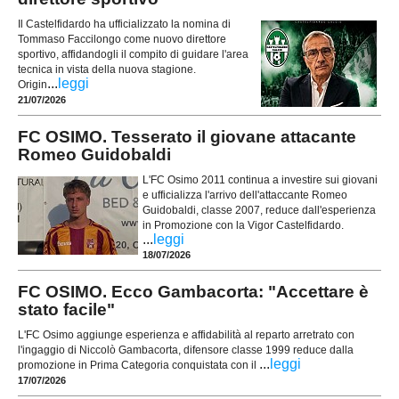
Il Castelfidardo ha ufficializzato la nomina di
Tommaso Faccilongo come nuovo direttore
sportivo, affidandogli il compito di guidare l'area
tecnica in vista della nuova stagione.
...
leggi
Origin
21/07/2026
FC OSIMO. Tesserato il giovane attacante
Romeo Guidobaldi
L'FC Osimo 2011 continua a investire sui giovani
e ufficializza l'arrivo dell'attaccante Romeo
Guidobaldi, classe 2007, reduce dall'esperienza
in Promozione con la Vigor Castelfidardo.
...
leggi
18/07/2026
FC OSIMO. Ecco Gambacorta: "Accettare è
stato facile"
L'FC Osimo aggiunge esperienza e affidabilità al reparto arretrato con
l'ingaggio di Niccolò Gambacorta, difensore classe 1999 reduce dalla
...
leggi
promozione in Prima Categoria conquistata con il
17/07/2026