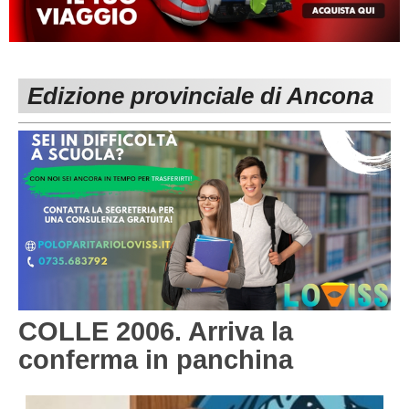
MACERATA
ECCELLENZA
REGIONALI
PESARO URBINO
PROMOZIONE
DIRETTA
Edizione provinciale di Ancona
Carica la tua Rosa
1^ CATEGORIA
2^ CATEGORIA
3^ CATEGORIA
GIOVANILI
COLLE 2006. Arriva la
conferma in panchina