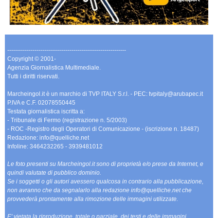
-------------------------------------------------------------
Copyright © 2001-
Agenzia Giornalistica Multimediale.
Tutti i diritti riservati.
Marcheingol.it è un marchio di TVP ITALY S.r.l. - PEC: tvpitaly@arubapec.it
P.IVA e C.F. 02078550445
Testata giornalistica iscritta a:
- Tribunale di Fermo (registrazione n. 5/2003)
- ROC -Registro degli Operatori di Comunicazione - (iscrizione n. 18487)
Redazione: info@quelliche.net
Infoline: 3464232265 - 3939481012
Le foto presenti su Marcheingol.it sono di proprietà e/o prese da Internet, e
quindi valutate di pubblico dominio.
Se i soggetti o gli autori avessero qualcosa in contrario alla pubblicazione,
non avranno che da segnalarlo alla redazione info@quelliche.net che
provvederà prontamente alla rimozione delle immagini utilizzate.
E' vietata la riproduzione, totale o parziale, dei testi e delle immagini