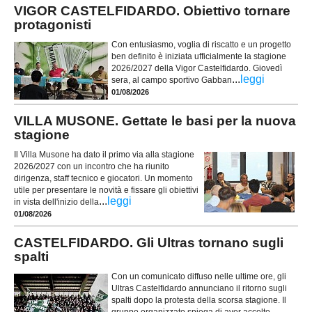
VIGOR CASTELFIDARDO. Obiettivo tornare
protagonisti
Con entusiasmo, voglia di riscatto e un progetto
ben definito è iniziata ufficialmente la stagione
2026/2027 della Vigor Castelfidardo. Giovedì
...
leggi
sera, al campo sportivo Gabban
01/08/2026
VILLA MUSONE. Gettate le basi per la nuova
stagione
Il Villa Musone ha dato il primo via alla stagione
2026/2027 con un incontro che ha riunito
dirigenza, staff tecnico e giocatori. Un momento
utile per presentare le novità e fissare gli obiettivi
...
leggi
in vista dell'inizio della
01/08/2026
CASTELFIDARDO. Gli Ultras tornano sugli
spalti
Con un comunicato diffuso nelle ultime ore, gli
Ultras Castelfidardo annunciano il ritorno sugli
spalti dopo la protesta della scorsa stagione. Il