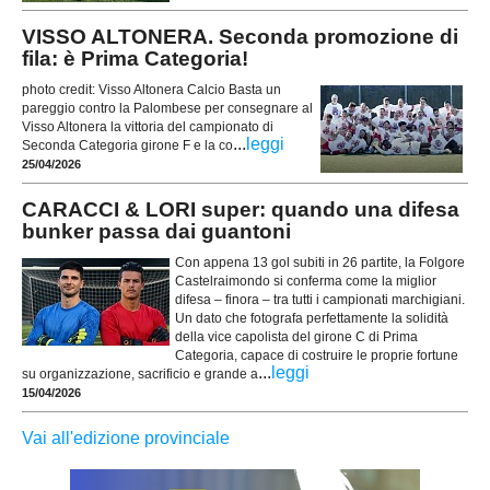
VISSO ALTONERA. Seconda promozione di
fila: è Prima Categoria!
photo credit: Visso Altonera Calcio Basta un
pareggio contro la Palombese per consegnare al
Visso Altonera la vittoria del campionato di
...
leggi
Seconda Categoria girone F e la co
25/04/2026
CARACCI & LORI super: quando una difesa
bunker passa dai guantoni
Con appena 13 gol subiti in 26 partite, la Folgore
Castelraimondo si conferma come la miglior
difesa – finora – tra tutti i campionati marchigiani.
Un dato che fotografa perfettamente la solidità
della vice capolista del girone C di Prima
Categoria, capace di costruire le proprie fortune
...
leggi
su organizzazione, sacrificio e grande a
15/04/2026
Vai all'edizione provinciale