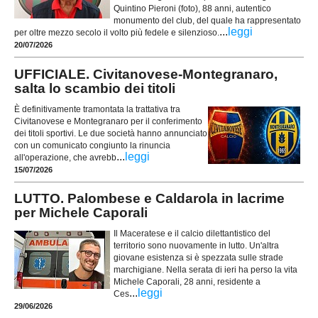
Quintino Pieroni (foto), 88 anni, autentico
monumento del club, del quale ha rappresentato
...
leggi
per oltre mezzo secolo il volto più fedele e silenzioso.
20/07/2026
UFFICIALE. Civitanovese-Montegranaro,
salta lo scambio dei titoli
È definitivamente tramontata la trattativa tra
Civitanovese e Montegranaro per il conferimento
dei titoli sportivi. Le due società hanno annunciato
con un comunicato congiunto la rinuncia
...
leggi
all'operazione, che avrebb
15/07/2026
LUTTO. Palombese e Caldarola in lacrime
per Michele Caporali
Il Maceratese e il calcio dilettantistico del
territorio sono nuovamente in lutto. Un'altra
giovane esistenza si è spezzata sulle strade
marchigiane. Nella serata di ieri ha perso la vita
Michele Caporali, 28 anni, residente a
...
leggi
Ces
29/06/2026