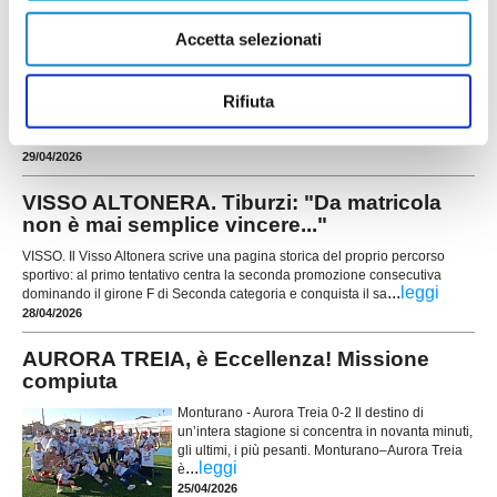
TREIA. Dopo la vittoria del campionato di
Accetta selezionati
Promozione, in casa Aurora Treia è già tempo di
guardare avanti. A tracciare la rotta è Fabio
Giulianelli, amministratore delegato del Gruppo
Rifiuta
Lube, che fissa obiettivi chiari per la prossima
stagione, senza nascondere ambizioni ma
...
leggi
mante
29/04/2026
VISSO ALTONERA. Tiburzi: "Da matricola
non è mai semplice vincere..."
VISSO. Il Visso Altonera scrive una pagina storica del proprio percorso
sportivo: al primo tentativo centra la seconda promozione consecutiva
...
leggi
dominando il girone F di Seconda categoria e conquista il sa
28/04/2026
AURORA TREIA, è Eccellenza! Missione
compiuta
Monturano - Aurora Treia 0-2 Il destino di
un’intera stagione si concentra in novanta minuti,
gli ultimi, i più pesanti. Monturano–Aurora Treia
...
leggi
è
25/04/2026