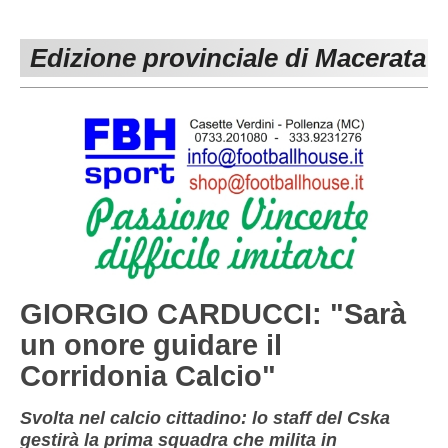
PESARO URBINO
PROMOZIONE
DIRETTA
Edizione provinciale di Macerata
Carica la tua Rosa
1^ CATEGORIA
2^ CATEGORIA
3^ CATEGORIA
GIOVANILI
GIORGIO CARDUCCI: "Sarà
un onore guidare il
Corridonia Calcio"
Svolta nel calcio cittadino: lo staff del Cska
gestirà la prima squadra che milita in