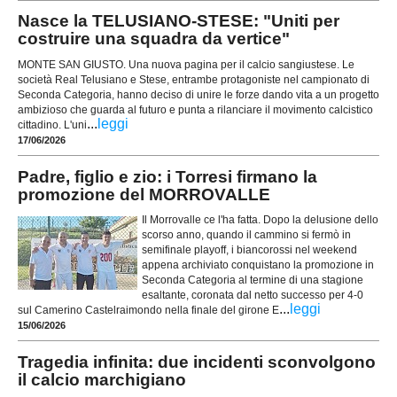
Nasce la TELUSIANO-STESE: "Uniti per
costruire una squadra da vertice"
MONTE SAN GIUSTO. Una nuova pagina per il calcio sangiustese. Le
società Real Telusiano e Stese, entrambe protagoniste nel campionato di
Seconda Categoria, hanno deciso di unire le forze dando vita a un progetto
ambizioso che guarda al futuro e punta a rilanciare il movimento calcistico
...
leggi
cittadino. L'uni
17/06/2026
Padre, figlio e zio: i Torresi firmano la
promozione del MORROVALLE
Il Morrovalle ce l'ha fatta. Dopo la delusione dello
scorso anno, quando il cammino si fermò in
semifinale playoff, i biancorossi nel weekend
appena archiviato conquistano la promozione in
Seconda Categoria al termine di una stagione
esaltante, coronata dal netto successo per 4-0
...
leggi
sul Camerino Castelraimondo nella finale del girone E
15/06/2026
Tragedia infinita: due incidenti sconvolgono
il calcio marchigiano