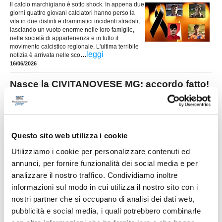
Il calcio marchigiano è sotto shock. In appena due
giorni quattro giovani calciatori hanno perso la
vita in due distinti e drammatici incidenti stradali,
lasciando un vuoto enorme nelle loro famiglie,
nelle società di appartenenza e in tutto il
movimento calcistico regionale. L'ultima terribile
...
leggi
notizia è arrivata nelle sco
16/06/2026
Nasce la CIVITANOVESE MG: accordo fatto!
Rossoblu in Eccellenza
CIVITANOVA MARCHE. La Civitanovese riparte
dall’Eccellenza. È stato infatti raggiunto l’accordo
che consentirà al club rossoblù di prendere parte
al massimo campionato dilettantistico regionale
Questo sito web utilizza i cookie
nella prossima stagione con la denominazione di
Utilizziamo i cookie per personalizzare contenuti ed
"Civitanovese Mg".Nella giornata odierna il
...
leggi
presidente
annunci, per fornire funzionalità dei social media e per
18/06/2026
analizzare il nostro traffico. Condividiamo inoltre
POTENZA PICENA. Comotto: "In una gara
informazioni sul modo in cui utilizza il nostro sito con i
abbiamo capito la nostra forza"
nostri partner che si occupano di analisi dei dati web,
pubblicità e social media, i quali potrebbero combinarle
Il Potenza Picena torna in Promozione e lo fa con un protagonista speciale:
...
leggi