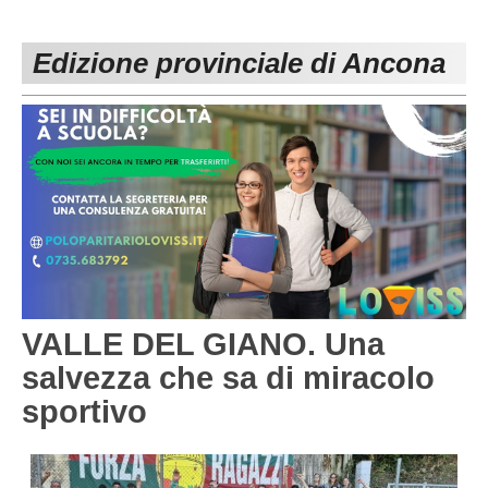
PESARO URBINO
PROMOZIONE
DIRETTA
Edizione provinciale di Ancona
Carica la tua Rosa
1^ CATEGORIA
2^ CATEGORIA
3^ CATEGORIA
GIOVANILI
VALLE DEL GIANO. Una
salvezza che sa di miracolo
sportivo