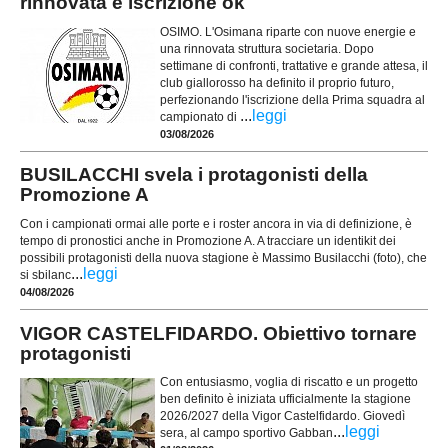
rinnovata e iscrizione ok
OSIMO. L'Osimana riparte con nuove energie e
una rinnovata struttura societaria. Dopo
settimane di confronti, trattative e grande attesa, il
club giallorosso ha definito il proprio futuro,
perfezionando l'iscrizione della Prima squadra al
...
leggi
campionato di
03/08/2026
BUSILACCHI svela i protagonisti della
Promozione A
Con i campionati ormai alle porte e i roster ancora in via di definizione, è
tempo di pronostici anche in Promozione A. A tracciare un identikit dei
possibili protagonisti della nuova stagione è Massimo Busilacchi (foto), che
...
leggi
si sbilanc
04/08/2026
VIGOR CASTELFIDARDO. Obiettivo tornare
protagonisti
Con entusiasmo, voglia di riscatto e un progetto
ben definito è iniziata ufficialmente la stagione
2026/2027 della Vigor Castelfidardo. Giovedì
...
leggi
sera, al campo sportivo Gabban