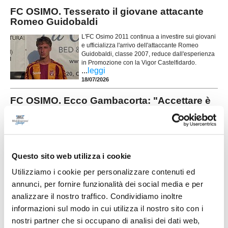
FC OSIMO. Tesserato il giovane attacante
Romeo Guidobaldi
L'FC Osimo 2011 continua a investire sui giovani
e ufficializza l'arrivo dell'attaccante Romeo
Guidobaldi, classe 2007, reduce dall'esperienza
in Promozione con la Vigor Castelfidardo.
...
leggi
18/07/2026
FC OSIMO. Ecco Gambacorta: "Accettare è
stato facile"
L'FC Osimo aggiunge esperienza e affidabilità al reparto arretrato con
l'ingaggio di Niccolò Gambacorta, difensore classe 1999 reduce dalla
...
leggi
promozione in Prima Categoria conquistata con il
17/07/2026
Questo sito web utilizza i cookie
VALLE DEL GIANO FABRIANO. Il mister sarà
Utilizziamo i cookie per personalizzare contenuti ed
ancora Massimiliano Nasoni
annunci, per fornire funzionalità dei social media e per
analizzare il nostro traffico. Condividiamo inoltre
La Valle del Giano Fabriano riparte da una
certezza: Massimiliano Nasoni (foto) sarà ancora
informazioni sul modo in cui utilizza il nostro sito con i
l'allenatore della prima squadra impegnata nel
nostri partner che si occupano di analisi dei dati web,
campionato di Seconda Categoria Marche. Una