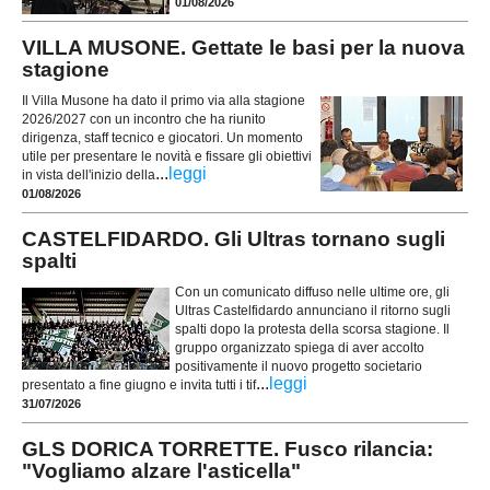
01/08/2026
VILLA MUSONE. Gettate le basi per la nuova
stagione
Il Villa Musone ha dato il primo via alla stagione
2026/2027 con un incontro che ha riunito
dirigenza, staff tecnico e giocatori. Un momento
utile per presentare le novità e fissare gli obiettivi
...
leggi
in vista dell'inizio della
01/08/2026
CASTELFIDARDO. Gli Ultras tornano sugli
spalti
Con un comunicato diffuso nelle ultime ore, gli
Ultras Castelfidardo annunciano il ritorno sugli
spalti dopo la protesta della scorsa stagione. Il
gruppo organizzato spiega di aver accolto
positivamente il nuovo progetto societario
...
leggi
presentato a fine giugno e invita tutti i tif
31/07/2026
GLS DORICA TORRETTE. Fusco rilancia:
"Vogliamo alzare l'asticella"