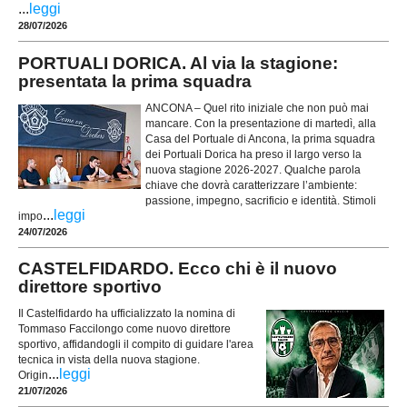
...
leggi
28/07/2026
PORTUALI DORICA. Al via la stagione:
presentata la prima squadra
ANCONA – Quel rito iniziale che non può mai
mancare. Con la presentazione di martedì, alla
Casa del Portuale di Ancona, la prima squadra
dei Portuali Dorica ha preso il largo verso la
nuova stagione 2026-2027. Qualche parola
chiave che dovrà caratterizzare l’ambiente:
passione, impegno, sacrificio e identità. Stimoli
...
leggi
impo
24/07/2026
CASTELFIDARDO. Ecco chi è il nuovo
direttore sportivo
Il Castelfidardo ha ufficializzato la nomina di
Tommaso Faccilongo come nuovo direttore
sportivo, affidandogli il compito di guidare l'area
tecnica in vista della nuova stagione.
...
leggi
Origin
21/07/2026