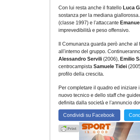
Con lui resta anche il fratello
Luca G
sostanza per la mediana giallorossa. 
(classe 1997) e l'attaccante
Emanuel
imprevedibilità e peso offensivo.
Il Comunanza guarda però anche al fu
all'interno del gruppo. Continueranno 
Alessandro Servili
(2006),
Emilio 
centrocampista
Samuele Tidei
(2005)
profilo della crescita.
Per completare il quadro ed iniziare 
nuovo tecnico e dello staff che guider
definita dalla società e l'annuncio d
Condividi su Facebook
Cond