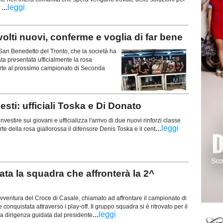
...
leggi
.
olti nuovi, conferme e voglia di far bene
 San Benedetto del Tronto, che la società ha
tata presentata ufficialmente la rosa
rte al prossimo campionato di Seconda
ti: ufficiali Toska e Di Donato
nvestire sui giovani e ufficializza l'arrivo di due nuovi rinforzi classe
...
leggi
te della rosa giallorossa il difensore Denis Toska e il cent
a la squadra che affronterà la 2^
ventura del Croce di Casale, chiamato ad affrontare il campionato di
quistata attraverso i play-off. Il gruppo squadra si è ritrovato per il
...
leggi
la dirigenza guidata dal presidente