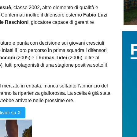
esuè
, classe 2002, altro elemento di qualità e
Confermati inoltre il difensore esterno
Fabio Luzi
e Raschioni
, giocatore capace di garantire
turo e punta con decisione sui giovani cresciuti
infatti il loro percorso in prima squadra i difensori
Sacconi
(2005) e
Thomas Tidei
(2006), oltre al
, tutti protagonisti di una stagione positiva sotto il
il mercato in entrata, manca soltanto l'annuncio del
anno la ripartenza giallorossa. La scelta è già stata
ovrebbe arrivare nelle prossime ore.
ividi su X