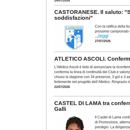
24/07/2026
CASTORANESE. Il saluto: "Si
soddisfazioni"
Con la ratifica della f
prossimo campionato di
...
leggi
27/07/2026
ATLETICO ASCOLI. Conferma
L’Atletico Ascoli è lieto di annunciare la riconf
conferma la linea di continuità del Club e valoriz
chiuso la stagione con 34 presenze, 3 gol e 3 a
fortemente nel progetto dell’Atletico. Ringrazio la
22/07/2026
CASTEL DI LAMA tra conferm
Galli
Il Castel di Lama con
di Promozione, alterna
prestigio. La dirigen