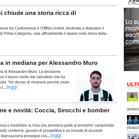
 chiude una storia ricca di
usione tra Castoranese e l'Offida United, destinata a disputare il
 Prima Categoria, cala ufficialmente il sipario sulla storia della
 in mediana per Alessandro Muro
erma di Alessandro Muro. La decisione
za il lavoro svolto dal calciatore che ha
ssist. "Ho deciso di rimanere perché credo
ULT
...
leggi
 f
e e novità: Coccia, Sirocchi e bomber
06/08/2
tinua a modellare la rosa che prenderà parte al prossimo campionato
05/08/2
ndo conferme, giovani di prospettiva e un innesto di assoluto
...
leggi
za biancazzurra prosegue cos