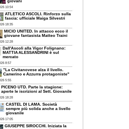
giovani
026 10:54
ATLETICO ASCOLI. Rinforzo sulla
fascia: ufficiale Maiga Silvestri
026 18:35
MICIO UNITED. In attacco ecco il
giovane fantasista Matteo Traini
026 12:28
Dall'Ascoli alla Vigor Folignano:
MATTIA ALESSANDRINI è sul
mercato
026 8:57
"La Civitanovese alza il livello.
Camerino e Azzurra protagoniste"
026 5:55
PICENO UTD. Parte la stagione:
aperte le iscrizioni al Sett. Giovanile
026 18:28
CASTEL DI LAMA. Società
sempre più solida anche a livello
giovanile
026 17:05
GIUSEPPE SIROCCHI. Iniziata la