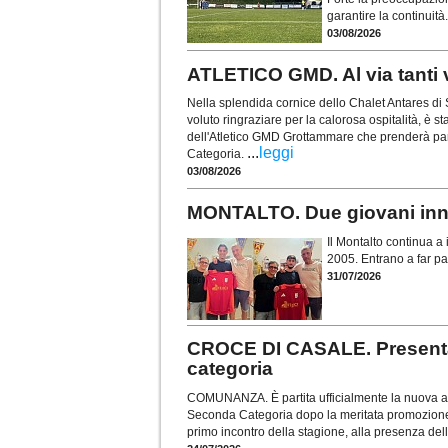
garantire la continuità
03/08/2026
ATLETICO GMD. Al via tanti v
Nella splendida cornice dello Chalet Antares di
voluto ringraziare per la calorosa ospitalità, è s
dell'Atletico GMD Grottammare che prenderà pa
...
leggi
Categoria.
03/08/2026
MONTALTO. Due giovani innes
Il Montalto continua a i
2005. Entrano a far par
31/07/2026
CROCE DI CASALE. Presentat
categoria
COMUNANZA. È partita ufficialmente la nuova av
Seconda Categoria dopo la meritata promozione con
primo incontro della stagione, alla presenza del