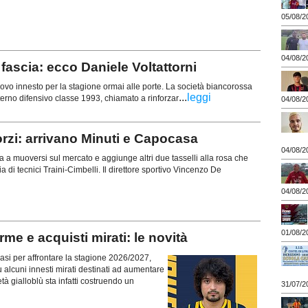
05/08/2
04/08/2
ascia: ecco Daniele Voltattorni
vo innesto per la stagione ormai alle porte. La società biancorossa
...
leggi
esterno difensivo classe 1993, chiamato a rinforzar
04/08/2
orzi: arrivano Minuti e Capocasa
04/08/2
ua a muoversi sul mercato e aggiunge altri due tasselli alla rosa che
ia di tecnici Traini-Cimbelli. Il direttore sportivo Vincenzo De
04/08/2
01/08/2
 e acquisti mirati: le novità
si per affrontare la stagione 2026/2027,
 alcuni innesti mirati destinati ad aumentare
età gialloblù sta infatti costruendo un
31/07/2