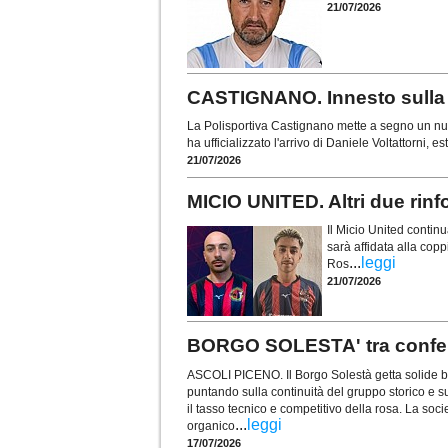
21/07/2026
CASTIGNANO. Innesto sulla f
La Polisportiva Castignano mette a segno un nuo
ha ufficializzato l'arrivo di Daniele Voltattorni, 
21/07/2026
MICIO UNITED. Altri due rinf
Il Micio United contin
sarà affidata alla copp
...
leggi
Ros
21/07/2026
BORGO SOLESTA' tra conferme
ASCOLI PICENO. Il Borgo Solestà getta solide ba
puntando sulla continuità del gruppo storico e su
il tasso tecnico e competitivo della rosa. La soci
...
leggi
organico
17/07/2026