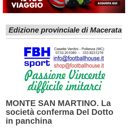
MACERATA
ECCELLENZA
REGIONALI
PESARO URBINO
PROMOZIONE
DIRETTA
Edizione provinciale di Macerata
Carica la tua Rosa
1^ CATEGORIA
2^ CATEGORIA
3^ CATEGORIA
GIOVANILI
MONTE SAN MARTINO. La
società conferma Del Dotto
in panchina