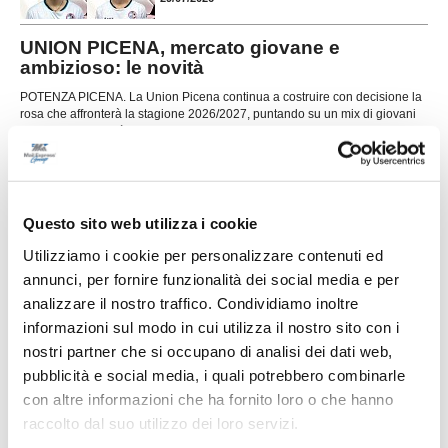
UNION PICENA, mercato giovane e
ambizioso: le novità
POTENZA PICENA. La Union Picena continua a costruire con decisione la
rosa che affronterà la stagione 2026/2027, puntando su un mix di giovani
talenti, giocatori già pronti per la categoria e figure di esperienza nell'area
tecnica. Il club di Potenza Picena ha ufficializzato una serie di innesti che
...
leggi
confermano la volontà di dare contin
29/07/2026
LORESE. Prende forma la nuova squadra di
Questo sito web utilizza i cookie
mister Malatesta
Utilizziamo i cookie per personalizzare contenuti ed
...
leggi
annunci, per fornire funzionalità dei social media e per
28/07/2026
analizzare il nostro traffico. Condividiamo inoltre
informazioni sul modo in cui utilizza il nostro sito con i
nostri partner che si occupano di analisi dei dati web,
pubblicità e social media, i quali potrebbero combinarle
con altre informazioni che ha fornito loro o che hanno
RICCI: "Mercato importante, ora dobbiamo
raccolto dal suo utilizzo dei loro servizi.
diventare una squadra"