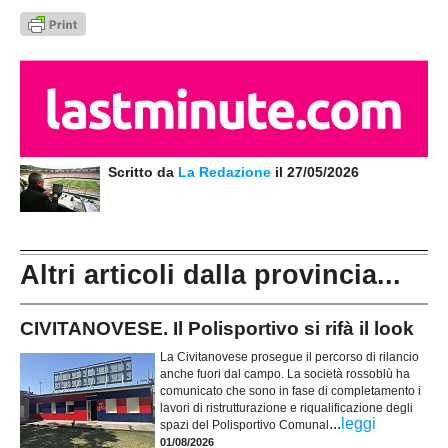
Scritto da
La Redazione
il 27/05/2026
Altri articoli dalla provincia...
CIVITANOVESE. Il Polisportivo si rifà il look
La Civitanovese prosegue il percorso di rilancio
anche fuori dal campo. La società rossoblù ha
comunicato che sono in fase di completamento i
lavori di ristrutturazione e riqualificazione degli
...
leggi
spazi del Polisportivo Comunal
01/08/2026