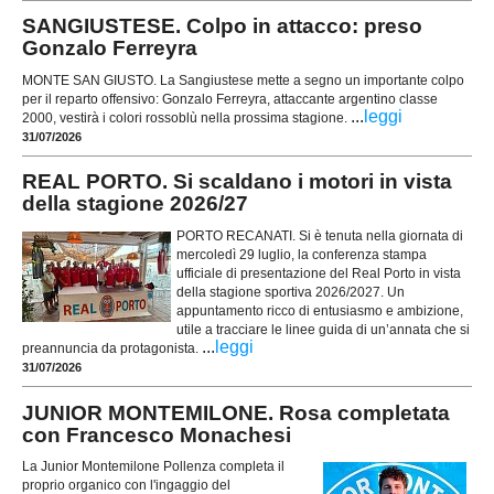
SANGIUSTESE. Colpo in attacco: preso
Gonzalo Ferreyra
MONTE SAN GIUSTO. La Sangiustese mette a segno un importante colpo
per il reparto offensivo: Gonzalo Ferreyra, attaccante argentino classe
...
leggi
2000, vestirà i colori rossoblù nella prossima stagione.
31/07/2026
REAL PORTO. Si scaldano i motori in vista
della stagione 2026/27
PORTO RECANATI. Si è tenuta nella giornata di
mercoledì 29 luglio, la conferenza stampa
ufficiale di presentazione del Real Porto in vista
della stagione sportiva 2026/2027. Un
appuntamento ricco di entusiasmo e ambizione,
utile a tracciare le linee guida di un’annata che si
...
leggi
preannuncia da protagonista.
31/07/2026
JUNIOR MONTEMILONE. Rosa completata
con Francesco Monachesi
La Junior Montemilone Pollenza completa il
proprio organico con l'ingaggio del