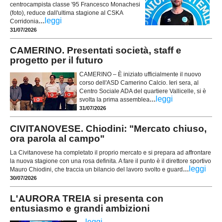
centrocampista classe '95 Francesco Monachesi
(foto), reduce dall'ultima stagione al CSKA
...
leggi
Corridonia
31/07/2026
CAMERINO. Presentati società, staff e
progetto per il futuro
CAMERINO – È iniziato ufficialmente il nuovo
corso dell'ASD Camerino Calcio. Ieri sera, al
Centro Sociale ADA del quartiere Vallicelle, si è
...
leggi
svolta la prima assemblea
31/07/2026
CIVITANOVESE. Chiodini: "Mercato chiuso,
ora parola al campo"
La Civitanovese ha completato il proprio mercato e si prepara ad affrontare
la nuova stagione con una rosa definita. A fare il punto è il direttore sportivo
...
leggi
Mauro Chiodini, che traccia un bilancio del lavoro svolto e guard
30/07/2026
L'AURORA TREIA si presenta con
entusiasmo e grandi ambizioni
...
leggi