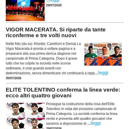
29/07/2026
VIGOR MACERATA. Si riparte da tante
riconferme e tre volti nuovi
Nelle foto (da sx): Kheder, Camilloni e Demaj La
Vigor Macerata è pronta a voltare pagina e a
prepararsi alla sua prima storica stagione nel
campionato di Prima Categoria. Dopo il grave
lutto che ha colpito la società nelle scorse
settimane, il club guarda avanti con
...
leggi
determinazione, senza dimenticare chi continuerà a rapp
30/07/2026
ELITE TOLENTINO conferma la linea verde:
ecco altri quattro giovani
Prosegue la costruzione della rosa dell'Elite
Tolentino in vista del prossimo campionato di
Prima Categoria. La società conferma la linea
verde e presenta altri quattro giocatori che
...
leggi
saranno a disposizione di
29/07/2026