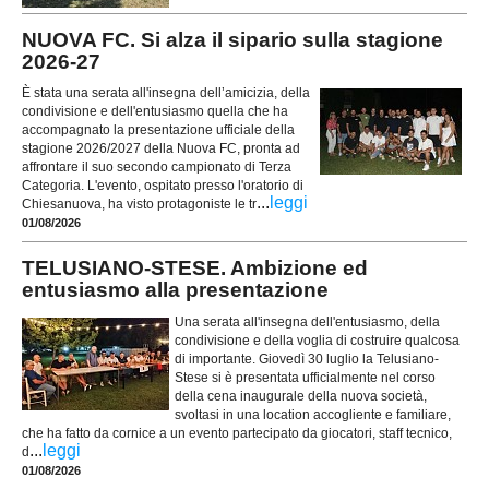
NUOVA FC. Si alza il sipario sulla stagione
2026-27
È stata una serata all'insegna dell’amicizia, della
condivisione e dell'entusiasmo quella che ha
accompagnato la presentazione ufficiale della
stagione 2026/2027 della Nuova FC, pronta ad
affrontare il suo secondo campionato di Terza
Categoria. L'evento, ospitato presso l'oratorio di
...
leggi
Chiesanuova, ha visto protagoniste le tr
01/08/2026
TELUSIANO-STESE. Ambizione ed
entusiasmo alla presentazione
Una serata all'insegna dell'entusiasmo, della
condivisione e della voglia di costruire qualcosa
di importante. Giovedì 30 luglio la Telusiano-
Stese si è presentata ufficialmente nel corso
della cena inaugurale della nuova società,
svoltasi in una location accogliente e familiare,
che ha fatto da cornice a un evento partecipato da giocatori, staff tecnico,
...
leggi
d
01/08/2026