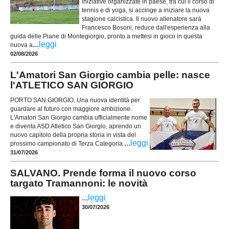
iniziative organizzate in paese, tra cui il corso di
tennis e di yoga, si accinge a iniziare la nuova
stagione calcistica. Il nuovo allenatore sarà
Francesco Bosoni, reduce dall'esperienza alla
guida delle Piane di Montegiorgio, pronto a mettesi in gioco in questa
...
leggi
nuova a
02/08/2026
L'Amatori San Giorgio cambia pelle: nasce
l'ATLETICO SAN GIORGIO
PORTO SAN GIORGIO. Una nuova identità per
guardare al futuro con maggiore ambizione.
L'Amatori San Giorgio cambia ufficialmente nome
e diventa ASD Atletico San Giorgio, aprendo un
nuovo capitolo della propria storia in vista del
...
leggi
prossimo campionato di Terza Categoria.
31/07/2026
SALVANO. Prende forma il nuovo corso
targato Tramannoni: le novità
...
leggi
30/07/2026