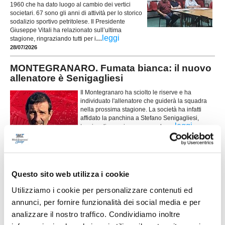
1960 che ha dato luogo al cambio dei vertici
societari. 67 sono gli anni di attività per lo storico
sodalizio sportivo petritolese. Il Presidente
Giuseppe Vitali ha relazionato sull’ultima
...
leggi
stagione, ringraziando tutti per i
28/07/2026
MONTEGRANARO. Fumata bianca: il nuovo
allenatore è Senigagliesi
Il Montegranaro ha sciolto le riserve e ha
individuato l'allenatore che guiderà la squadra
nella prossima stagione. La società ha infatti
affidato la panchina a Stefano Senigagliesi,
...
leggi
tecnico di esperienza con un lun
28/07/2026
SPES VALDASO, mercato nel segno dei
ritorni: le novità
Questo sito web utilizza i cookie
...
leggi
Utilizziamo i cookie per personalizzare contenuti ed
29/07/2026
annunci, per fornire funzionalità dei social media e per
SC SERVIGLIANO. Dal mercato ecco un
analizzare il nostro traffico. Condividiamo inoltre
attaccante e un portiere