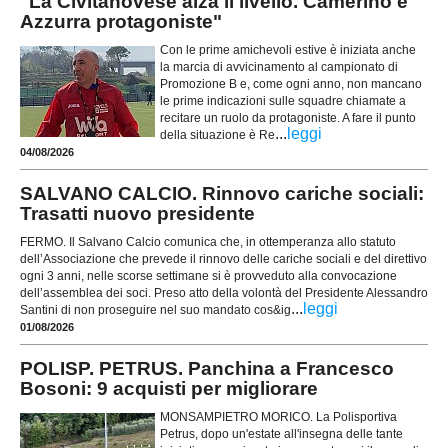
"La Civitanovese alza il livello. Camerino e
Azzurra protagoniste"
Con le prime amichevoli estive è iniziata anche
la marcia di avvicinamento al campionato di
Promozione B e, come ogni anno, non mancano
le prime indicazioni sulle squadre chiamate a
recitare un ruolo da protagoniste. A fare il punto
...
leggi
della situazione è Re
04/08/2026
SALVANO CALCIO. Rinnovo cariche sociali:
Trasatti nuovo presidente
FERMO. Il Salvano Calcio comunica che, in ottemperanza allo statuto
dell’Associazione che prevede il rinnovo delle cariche sociali e del direttivo
ogni 3 anni, nelle scorse settimane si è provveduto alla convocazione
dell’assemblea dei soci. Preso atto della volontà del Presidente Alessandro
...
leggi
Santini di non proseguire nel suo mandato cos&ig
01/08/2026
POLISP. PETRUS. Panchina a Francesco
Bosoni: 9 acquisti per migliorare
MONSAMPIETRO MORICO. La Polisportiva
Petrus, dopo un'estate all'insegna delle tante