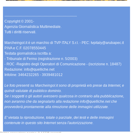
-------------------------------------------------------------
Copyright © 2001-
Agenzia Giornalistica Multimediale.
Tutti i diritti riservati.
Marcheingol.it è un marchio di TVP ITALY S.r.l. - PEC: tvpitaly@arubapec.it
P.IVA e C.F. 02078550445
Testata giornalistica iscritta a:
- Tribunale di Fermo (registrazione n. 5/2003)
- ROC -Registro degli Operatori di Comunicazione - (iscrizione n. 18487)
Redazione: info@quelliche.net
Infoline: 3464232265 - 3939481012
Le foto presenti su Marcheingol.it sono di proprietà e/o prese da Internet, e
quindi valutate di pubblico dominio.
Se i soggetti o gli autori avessero qualcosa in contrario alla pubblicazione,
non avranno che da segnalarlo alla redazione info@quelliche.net che
provvederà prontamente alla rimozione delle immagini utilizzate.
E' vietata la riproduzione, totale o parziale, dei testi e delle immagini
contenute in questo sito Internet senza l'autorizzazione.
Tempo esecuzione pagina: 0,12725 secondi