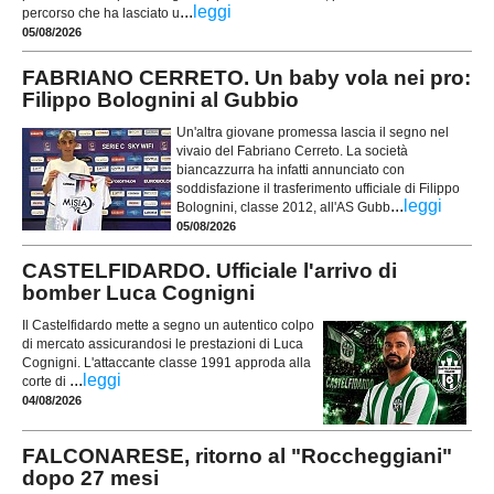
...
leggi
percorso che ha lasciato u
05/08/2026
FABRIANO CERRETO. Un baby vola nei pro:
Filippo Bolognini al Gubbio
Un'altra giovane promessa lascia il segno nel
vivaio del Fabriano Cerreto. La società
biancazzurra ha infatti annunciato con
soddisfazione il trasferimento ufficiale di Filippo
...
leggi
Bolognini, classe 2012, all'AS Gubb
05/08/2026
CASTELFIDARDO. Ufficiale l'arrivo di
bomber Luca Cognigni
Il Castelfidardo mette a segno un autentico colpo
di mercato assicurandosi le prestazioni di Luca
Cognigni. L'attaccante classe 1991 approda alla
...
leggi
corte di
04/08/2026
FALCONARESE, ritorno al "Roccheggiani"
dopo 27 mesi