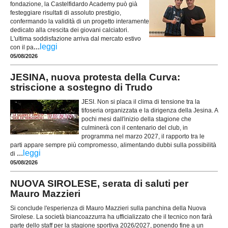
fondazione, la Castelfidardo Academy può già
festeggiare risultati di assoluto prestigio,
confermando la validità di un progetto interamente
dedicato alla crescita dei giovani calciatori.
L'ultima soddisfazione arriva dal mercato estivo
...
leggi
con il pa
05/08/2026
JESINA, nuova protesta della Curva:
striscione a sostegno di Trudo
JESI. Non si placa il clima di tensione tra la
tifoseria organizzata e la dirigenza della Jesina. A
pochi mesi dall'inizio della stagione che
culminerà con il centenario del club, in
programma nel marzo 2027, il rapporto tra le
parti appare sempre più compromesso, alimentando dubbi sulla possibilità
...
leggi
di
05/08/2026
NUOVA SIROLESE, serata di saluti per
Mauro Mazzieri
Si conclude l'esperienza di Mauro Mazzieri sulla panchina della Nuova
Sirolese. La società biancoazzurra ha ufficializzato che il tecnico non farà
parte dello staff per la stagione sportiva 2026/2027, ponendo fine a un