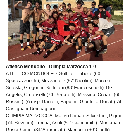
Atletico Mondolfo - Olimpia Marzocca 1-0
ATLETICO MONDOLFO: Sollitto, Tiriboco (60’
Spaccazzocchi), Mezzanotte (87’ Nicolini), Marconi,
Scrosta, Gregorini, Serfilippi (83’ Franceschelli), De
Angelis, Ordonselli (74’ Bertarelli), Messina, Orciani (66’
Rossini). (A disp. Barzetti, Papolini, Gianluca Donati). All.
Castignani-Bombagioni.
OLIMPIA MARZOCCA: Matteo Donati, Silvestrini, Pigini
(74’ Severini), Tomba, Asoli (51’ Giancamilli), Montanari,
Rossi, Gorini (34’ Abbruciati), Marcucci (60’ Ghetti),