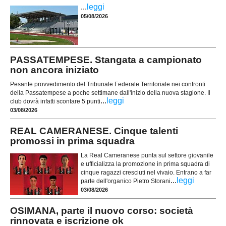
...
leggi
05/08/2026
PASSATEMPESE. Stangata a campionato
non ancora iniziato
Pesante provvedimento del Tribunale Federale Territoriale nei confronti
della Passatempese a poche settimane dall'inizio della nuova stagione. Il
...
leggi
club dovrà infatti scontare 5 punti
03/08/2026
REAL CAMERANESE. Cinque talenti
promossi in prima squadra
La Real Cameranese punta sul settore giovanile
e ufficializza la promozione in prima squadra di
cinque ragazzi cresciuti nel vivaio. Entrano a far
...
leggi
parte dell'organico Pietro Storani
03/08/2026
OSIMANA, parte il nuovo corso: società
rinnovata e iscrizione ok