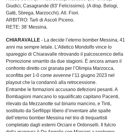
Giudici, Casagrande (83’ Felicissimo). (A disp. Belogi,
Gatti, Sbrega, Marzocchi). All. Fiori.
ARBITRO: Tarli di Ascoli Piceno.
RETE: 38’ Messina.
CHIARAVALLE
- La decide l’eterno bomber Messina, 41
anni ma sempre letale. L’Atletico Mondolfo vince lo
spareggio di Chiaravalle ritrovando il palcoscenico della
Promozione smarrito da due stagioni. È ancora amaro il
confronto diretto coi granata per l’Olimpia Marzocca,
sconfitta per 1-0 come avvenne l’11 giugno 2023 nel
playout che la condannò alla retrocessione.
Entrambe le formazioni accusano defezioni pesanti. A
Bombagioni mancano lo squalificato capitano Pacenti,
rilevato da Mezzanotte sul binario mancino, e Tinti,
sostituito da Serfilippi libero d’inventare alle spalle
dell’eterno bomber Messina nel trio di trequartisti
completato dagli esterni Orciani e Ordonselli. Il fulcro
della manovra è De Angelis con Marconi a sostegno,