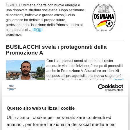
OSIMO. L'Osimana riparte con nuove energie e
una rinnovata struttura societaria. Dopo settimane
di confronti, trattative e grande attesa, il club
giallorosso ha definito il proprio futuro,
perfezionando l'iscrizione della Prima squadra al
...
leggi
campionato di
03/08/2026
BUSILACCHI svela i protagonisti della
Promozione A
Con i campionati ormai alle porte e i roster
ancora in via di definizione, è tempo di pronostici
anche in Promozione A. A tracciare un identikit
dei possibili protagonisti della nuova stagione è
...
leggi
Massimo Busilacchi (foto), che si sbilanc
04/08/2026
LORETO. Parte la nuova stagione: obiettivo
crescere ancora
Questo sito web utilizza i cookie
Incontro di presentazione tra la società, la parte tecnica, con il nuovo mister
Utilizziamo i cookie per personalizzare contenuti ed
Alessio Antonietti, e i giocatori che fanno parte della prima squadra del
Loreto, che disputerà il campionato di Prima Categoria. Un incontro voluto
annunci, per fornire funzionalità dei social media e per
...
leggi
fortemente dalla società e dal nuovo allenatore Alessio Antonie