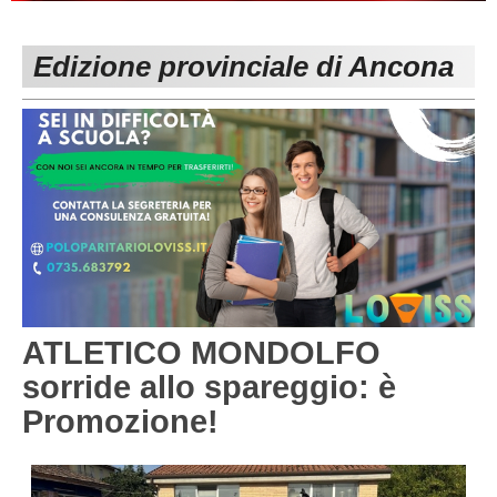
PESARO URBINO
PROMOZIONE
DIRETTA
Edizione provinciale di Ancona
Carica la tua Rosa
1^ CATEGORIA
2^ CATEGORIA
3^ CATEGORIA
GIOVANILI
ATLETICO MONDOLFO
sorride allo spareggio: è
Promozione!