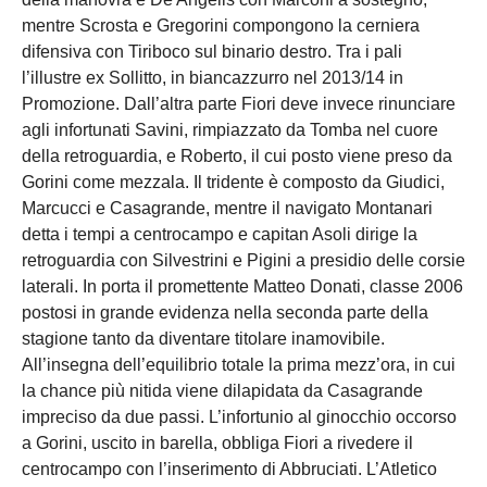
mentre Scrosta e Gregorini compongono la cerniera
difensiva con Tiriboco sul binario destro. Tra i pali
l’illustre ex Sollitto, in biancazzurro nel 2013/14 in
Promozione. Dall’altra parte Fiori deve invece rinunciare
agli infortunati Savini, rimpiazzato da Tomba nel cuore
della retroguardia, e Roberto, il cui posto viene preso da
Gorini come mezzala. Il tridente è composto da Giudici,
Marcucci e Casagrande, mentre il navigato Montanari
detta i tempi a centrocampo e capitan Asoli dirige la
retroguardia con Silvestrini e Pigini a presidio delle corsie
laterali. In porta il promettente Matteo Donati, classe 2006
postosi in grande evidenza nella seconda parte della
stagione tanto da diventare titolare inamovibile.
All’insegna dell’equilibrio totale la prima mezz’ora, in cui
la chance più nitida viene dilapidata da Casagrande
impreciso da due passi. L’infortunio al ginocchio occorso
a Gorini, uscito in barella, obbliga Fiori a rivedere il
centrocampo con l’inserimento di Abbruciati. L’Atletico