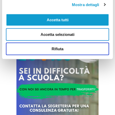
interviene per fare chiarezza dopo le numerose
Mostra dettagli
voci circolate nelle ultime settimane sul futuro del
club. La società giallorossa conferma l'iscrizione
al prossimo campionato di Eccellenza, aggiorna
Accetta tutti
...
leggi
sullo stato della trattativa
25/07/2026
Accetta selezionati
Vai all'edizione provinciale
Rifiuta