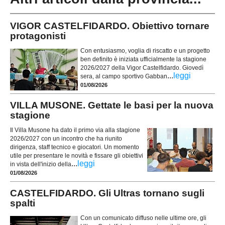
VIGOR CASTELFIDARDO. Obiettivo tornare
protagonisti
Con entusiasmo, voglia di riscatto e un progetto
ben definito è iniziata ufficialmente la stagione
2026/2027 della Vigor Castelfidardo. Giovedì
...
leggi
sera, al campo sportivo Gabban
01/08/2026
VILLA MUSONE. Gettate le basi per la nuova
stagione
Il Villa Musone ha dato il primo via alla stagione
2026/2027 con un incontro che ha riunito
dirigenza, staff tecnico e giocatori. Un momento
utile per presentare le novità e fissare gli obiettivi
...
leggi
in vista dell'inizio della
01/08/2026
CASTELFIDARDO. Gli Ultras tornano sugli
spalti
Con un comunicato diffuso nelle ultime ore, gli