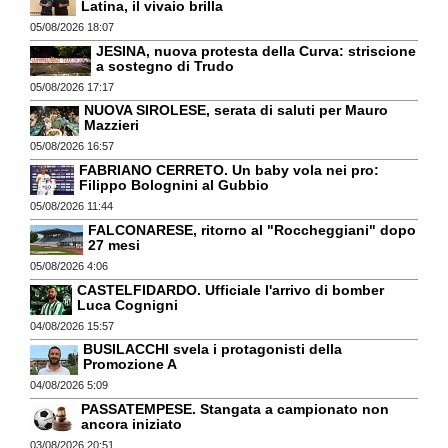
Latina, il vivaio brilla
05/08/2026 18:07
JESINA, nuova protesta della Curva: striscione
a sostegno di Trudo
05/08/2026 17:17
NUOVA SIROLESE, serata di saluti per Mauro
Mazzieri
05/08/2026 16:57
FABRIANO CERRETO. Un baby vola nei pro:
Filippo Bolognini al Gubbio
05/08/2026 11:44
FALCONARESE, ritorno al "Roccheggiani" dopo
27 mesi
05/08/2026 4:06
CASTELFIDARDO. Ufficiale l'arrivo di bomber
Luca Cognigni
04/08/2026 15:57
BUSILACCHI svela i protagonisti della
Promozione A
04/08/2026 5:09
PASSATEMPESE. Stangata a campionato non
ancora iniziato
03/08/2026 20:51