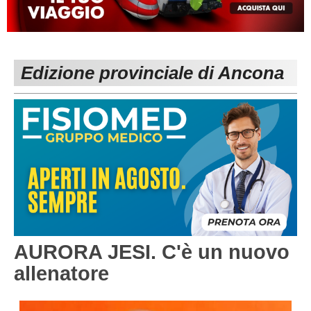
MACERATA
ECCELLENZA
REGIONALI
PESARO URBINO
PROMOZIONE
DIRETTA
Edizione provinciale di Ancona
Carica la tua Rosa
1^ CATEGORIA
2^ CATEGORIA
3^ CATEGORIA
GIOVANILI
AURORA JESI. C'è un nuovo
allenatore