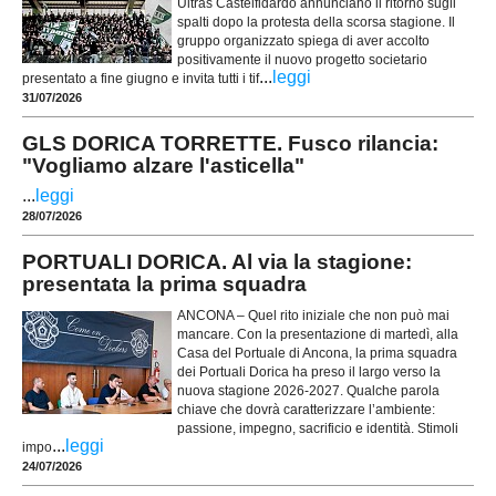
Ultras Castelfidardo annunciano il ritorno sugli
spalti dopo la protesta della scorsa stagione. Il
gruppo organizzato spiega di aver accolto
positivamente il nuovo progetto societario
...
leggi
presentato a fine giugno e invita tutti i tif
31/07/2026
GLS DORICA TORRETTE. Fusco rilancia:
"Vogliamo alzare l'asticella"
...
leggi
28/07/2026
PORTUALI DORICA. Al via la stagione:
presentata la prima squadra
ANCONA – Quel rito iniziale che non può mai
mancare. Con la presentazione di martedì, alla
Casa del Portuale di Ancona, la prima squadra
dei Portuali Dorica ha preso il largo verso la
nuova stagione 2026-2027. Qualche parola
chiave che dovrà caratterizzare l’ambiente:
passione, impegno, sacrificio e identità. Stimoli
...
leggi
impo
24/07/2026