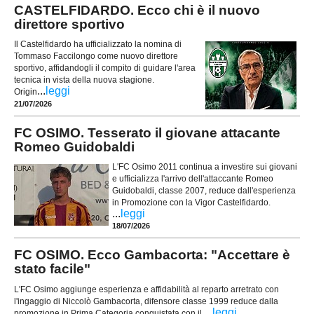
CASTELFIDARDO. Ecco chi è il nuovo
direttore sportivo
Il Castelfidardo ha ufficializzato la nomina di
Tommaso Faccilongo come nuovo direttore
sportivo, affidandogli il compito di guidare l'area
tecnica in vista della nuova stagione.
...
leggi
Origin
21/07/2026
FC OSIMO. Tesserato il giovane attacante
Romeo Guidobaldi
L'FC Osimo 2011 continua a investire sui giovani
e ufficializza l'arrivo dell'attaccante Romeo
Guidobaldi, classe 2007, reduce dall'esperienza
in Promozione con la Vigor Castelfidardo.
...
leggi
18/07/2026
FC OSIMO. Ecco Gambacorta: "Accettare è
stato facile"
L'FC Osimo aggiunge esperienza e affidabilità al reparto arretrato con
l'ingaggio di Niccolò Gambacorta, difensore classe 1999 reduce dalla
...
leggi
promozione in Prima Categoria conquistata con il