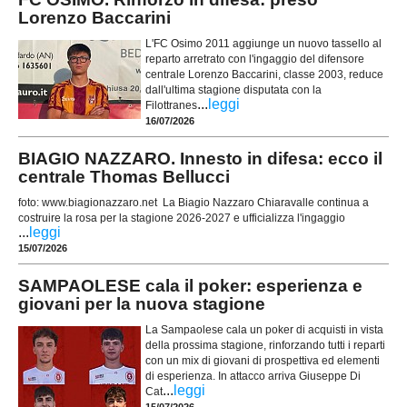
Lorenzo Baccarini
L'FC Osimo 2011 aggiunge un nuovo tassello al
reparto arretrato con l'ingaggio del difensore
centrale Lorenzo Baccarini, classe 2003, reduce
dall'ultima stagione disputata con la
...
leggi
Filottranes
16/07/2026
BIAGIO NAZZARO. Innesto in difesa: ecco il
centrale Thomas Bellucci
foto: www.biagionazzaro.net La Biagio Nazzaro Chiaravalle continua a
costruire la rosa per la stagione 2026-2027 e ufficializza l'ingaggio
...
leggi
15/07/2026
SAMPAOLESE cala il poker: esperienza e
giovani per la nuova stagione
La Sampaolese cala un poker di acquisti in vista
della prossima stagione, rinforzando tutti i reparti
con un mix di giovani di prospettiva ed elementi
di esperienza. In attacco arriva Giuseppe Di
...
leggi
Cat