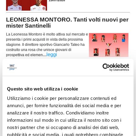
15/07/2026
LEONESSA MONTORO. Tanti volti nuovi per
mister Santinelli
La Leonessa Montoro è molto attiva sul mercato e
presenta i primi acquisti in vista della prossima
stagione. Il direttore sportivo Giancarlo Tateo ha
costruito una rosa che unisce giovani di
...
leggi
prospettiva ed elemen
15/07/2026
VILLA MUSONE molto attivo sul mercato: le
ultime novità
Il Villa Musone prosegue la costruzione della
Questo sito web utilizza i cookie
rosa in vista della stagione 2026-2027, puntando
Utilizziamo i cookie per personalizzare contenuti ed
sulla continuità del gruppo e su alcuni innesti
mirati. La società gialloblù conferma gran parte
annunci, per fornire funzionalità dei social media e per
...
leggi
dell'ossatura della p
analizzare il nostro traffico. Condividiamo inoltre
15/07/2026
informazioni sul modo in cui utilizza il nostro sito con i
nostri partner che si occupano di analisi dei dati web,
Vai all'edizione provinciale
pubblicità e social media, i quali potrebbero combinarle