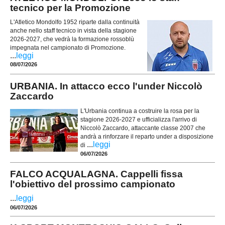
tecnico per la Promozione
L'Atletico Mondolfo 1952 riparte dalla continuità
anche nello staff tecnico in vista della stagione
2026-2027, che vedrà la formazione rossoblù
impegnata nel campionato di Promozione.
...
leggi
08/07/2026
URBANIA. In attacco ecco l'under Niccolò
Zaccardo
L'Urbania continua a costruire la rosa per la
stagione 2026-2027 e ufficializza l'arrivo di
Niccolò Zaccardo, attaccante classe 2007 che
andrà a rinforzare il reparto under a disposizione
...
leggi
di
06/07/2026
FALCO ACQUALAGNA. Cappelli fissa
l'obiettivo del prossimo campionato
...
leggi
06/07/2026