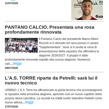
31/07/2026
PANTANO CALCIO. Presentata una rosa
profondamente rinnovata
Il Pantano Calcio del presidente Marco Albini
Riccioli si è ritrovato ieri sera presso il campo
“Supplementare”, dove si è svolta la cena di
presentazione della squadra che affronterà la
stagione 2026/2027. Il gruppo è stato
profondamente rinnovato rispetto alla scorsa stagione. Numerosi
...
leggi
calc
28/07/2026
L'A.S. TORRE riparte da Petrelli: sarà lui il
nuovo tecnico
URBINO. L'A.S. Torre ha ufficializzato la guida tecnica che accompagnerà
la squadra nella prossima stagione, aprendo così un nuovo capitolo della
propria storia calcistica. La società ha infatti scelto Valentino Petrelli come
...
leggi
nuovo allena
27/07/2026