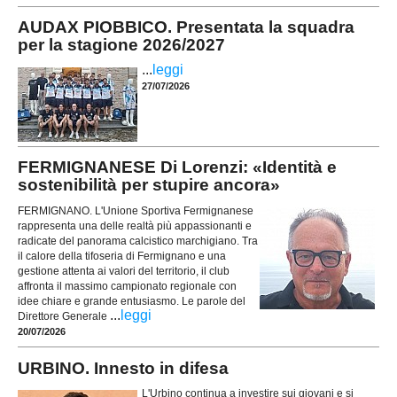
AUDAX PIOBBICO. Presentata la squadra
per la stagione 2026/2027
...
leggi
27/07/2026
FERMIGNANESE Di Lorenzi: «Identità e
sostenibilità per stupire ancora»
FERMIGNANO. L'Unione Sportiva Fermignanese
rappresenta una delle realtà più appassionanti e
radicate del panorama calcistico marchigiano. Tra
il calore della tifoseria di Fermignano e una
gestione attenta ai valori del territorio, il club
affronta il massimo campionato regionale con
idee chiare e grande entusiasmo. Le parole del
...
leggi
Direttore Generale
20/07/2026
URBINO. Innesto in difesa
L'Urbino continua a investire sui giovani e si