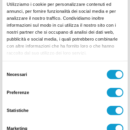
guida della prima squadra a Samuele Gobbi,
Utilizziamo i cookie per personalizzare contenuti ed
tecnico classe 1987 originario di Serra
...
leggi
Sant'Abbondio.
annunci, per fornire funzionalità dei social media e per
26/06/2026
analizzare il nostro traffico. Condividiamo inoltre
informazioni sul modo in cui utilizza il nostro sito con i
Vai all'edizione provinciale
nostri partner che si occupano di analisi dei dati web,
pubblicità e social media, i quali potrebbero combinarle
con altre informazioni che ha fornito loro o che hanno
raccolto dal suo utilizzo dei loro servizi.
Selezione
Necessari
del
consenso
Preferenze
Statistiche
Marketing