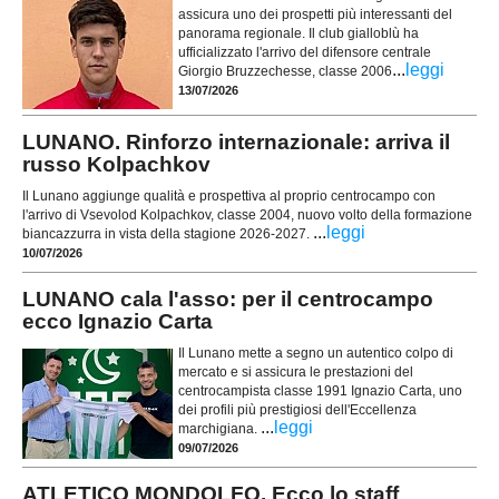
assicura uno dei prospetti più interessanti del
panorama regionale. Il club gialloblù ha
ufficializzato l'arrivo del difensore centrale
...
leggi
Giorgio Bruzzechesse, classe 2006
13/07/2026
LUNANO. Rinforzo internazionale: arriva il
russo Kolpachkov
Il Lunano aggiunge qualità e prospettiva al proprio centrocampo con
l'arrivo di Vsevolod Kolpachkov, classe 2004, nuovo volto della formazione
...
leggi
biancazzurra in vista della stagione 2026-2027.
10/07/2026
LUNANO cala l'asso: per il centrocampo
ecco Ignazio Carta
Il Lunano mette a segno un autentico colpo di
mercato e si assicura le prestazioni del
centrocampista classe 1991 Ignazio Carta, uno
dei profili più prestigiosi dell'Eccellenza
...
leggi
marchigiana.
09/07/2026
ATLETICO MONDOLFO. Ecco lo staff