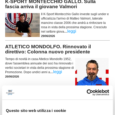
K-SPORT MONTECCHIO GALLO. Sulla
fascia arriva il giovane Valmori
Il K-Sport Montecchio Gallo investe sugli under e
ufficializza l'arrivo di Matteo Valmori, laterale
mancino classe 2006 che andrà a rinforzare la
rosa in vista della prossima stagione. Cresciuto
...
leggi
nel settore giova
29/06/2026
ATLETICO MONDOLFO. Rinnovato il
direttivo: Colonna nuovo presidente
Tempo di novità in casa Atletico Mondolfo 1952,
dove l'assemblea annuale dei soci ha rinnovato i
vertici societari in vista della prossima stagione di
...
leggi
Promozione. Dopo undici anni a
26/06/2026
FRONTONE SERRA. Ecco il nuovo
allenatore
Il Frontone Serra ha scelto il nuovo allenatore per
Questo sito web utilizza i cookie
la stagione 2026-2027. La società ha affidato la