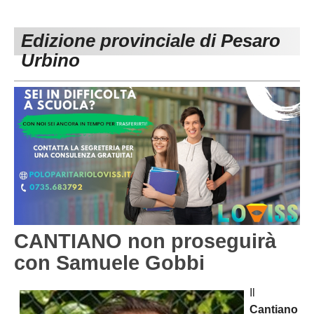
PESARO URBINO
PROMOZIONE
DIRETTA
Edizione provinciale di Pesaro
Carica la tua Rosa
1^ CATEGORIA
Urbino
2^ CATEGORIA
3^ CATEGORIA
GIOVANILI
CANTIANO non proseguirà
con Samuele Gobbi
Il
Cantiano