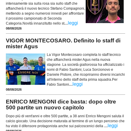
intensamente sia sulla rosa sia sullo staff che
affiancherà il nuovo tecnico Stefano Compagnoni,
mettendo a segno numerosi innesti per affrontare
il prossimo campionato di Seconda
...
leggi
Categoria.Novità innanzitutto nello st
08/08/2026
VIGOR MONTECOSARO. Definito lo staff di
mister Agus
La Vigor Montecosaro completa lo staff tecnico
che affiancherà mister Agus nella nuova
stagione. La società giallorossa ha ufficializzato i
nomi di Fabio Santoni, Luca Sorcionovo e
Daniele Pistore, che ricopriranno diversi incarichi
all'interno dello staff della prima squadra.Per
...
leggi
Fabio Santoni
08/08/2026
ENRICO MENGONI dice basta: dopo oltre
500 partite un nuovo capitolo
Dopo più di vent'anni e oltre 500 partite, a 38 anni Enrico Mengoni saluta il
calcio giocato. Una decisione maturata al termine di un lungo percorso che
...
leggi
ha visto il difensore protagonista anche sui palcoscenici della
08/08/2026