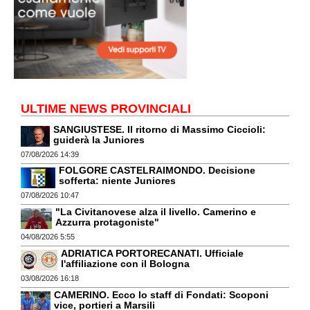
ULTIME NEWS PROVINCIALI
SANGIUSTESE. Il ritorno di Massimo Ciccioli:
guiderà la Juniores
07/08/2026 14:39
FOLGORE CASTELRAIMONDO. Decisione
sofferta: niente Juniores
07/08/2026 10:47
"La Civitanovese alza il livello. Camerino e
Azzurra protagoniste"
04/08/2026 5:55
ADRIATICA PORTORECANATI. Ufficiale
l'affiliazione con il Bologna
03/08/2026 16:18
CAMERINO. Ecco lo staff di Fondati: Scoponi
vice, portieri a Marsili