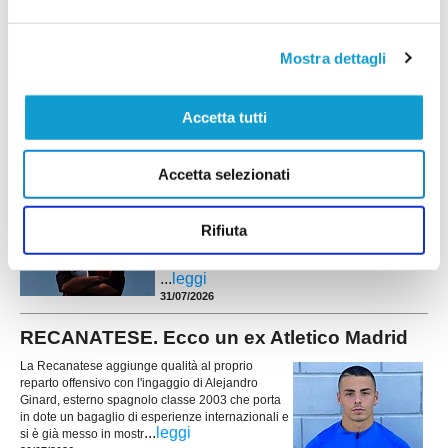
ELITE TOLENTINO. Presentati altri tre
giocatori
Mostra dettagli
L’Elite Tolentino presenta altri tre giocatori per il prossimo campionato di
Prima categoria. Volunni Daniel, 1992 difensore. Tra tanti giovani ci vuole
una guida, un giocatore con tanta esperienza. Nella sua carriera ha vestito
maglie importanti come quella della Maceratese. Ha disputato campionati
Accetta tutti
...
leggi
di serie D con il Porto Sant’Elpidio, con
31/07/2026
Accetta selezionati
CHIESANUOVA riabbraccia Giacomo Iommi
Il Chiesanuova riabbraccia uno dei protagonisti
Rifiuta
della sua storia recente. La società biancorossa
ha ufficializzato il ritorno del difensore Giacomo
Iommi, che farà parte della rosa a disposizione di
...
leggi
31/07/2026
RECANATESE. Ecco un ex Atletico Madrid
La Recanatese aggiunge qualità al proprio
reparto offensivo con l'ingaggio di Alejandro
Ginard, esterno spagnolo classe 2003 che porta
in dote un bagaglio di esperienze internazionali e
...
leggi
si è già messo in mostr