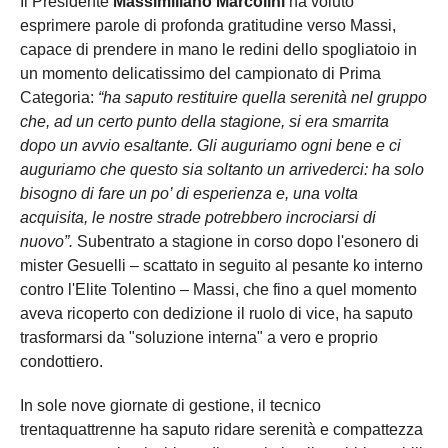
Il Presidente
Massimiliano Marcolini
ha voluto
esprimere parole di profonda gratitudine verso Massi,
capace di prendere in mano le redini dello spogliatoio in
un momento delicatissimo del campionato di Prima
Categoria:
“ha saputo restituire quella serenità nel gruppo
che, ad un certo punto della stagione, si era smarrita
dopo un avvio esaltante. Gli auguriamo ogni bene e ci
auguriamo che questo sia soltanto un arrivederci: ha solo
bisogno di fare un po’ di esperienza e, una volta
acquisita, le nostre strade potrebbero incrociarsi di
nuovo”.
Subentrato a stagione in corso dopo l'esonero di
mister Gesuelli – scattato in seguito al pesante ko interno
contro l'Elite Tolentino – Massi, che fino a quel momento
aveva ricoperto con dedizione il ruolo di vice, ha saputo
trasformarsi da "soluzione interna" a vero e proprio
condottiero.
In sole nove giornate di gestione, il tecnico
trentaquattrenne ha saputo ridare serenità e compattezza