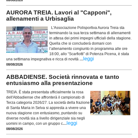
AURORA TREIA. Lavori al "Capponi",
allenamenti a Urbisaglia
L'Associazione Polisportiva Aurora Treia sta
terminando la sua terza settimana di allenamenti
in attesa dei primi impegni ufficiali della stagione.
Quella che si concluderà domani con
l’allenamento congiunto in programma alle ore
18:00, allo “Scarfiotti” di Potenza Picena, è stata
...
leggi
una settimana impegnativa e ricca di novità
08/08/2026
ABBADIENSE. Società rinnovata e tanto
entusiasmo alla presentazione
TREIA. È stata presentata ufficialmente la rosa
dell'Abbadiense che affronterà il campionato di
Terza categoria 2026/27. La società della frazione
di Santa Maria in Selva si appresta a vivere una
nuova stagione con entusiasmo, puntando su
diverse novità sia a livello dirigenziale sia negli
...
leggi
uomini in campo, con un gruppo c
08/08/2026