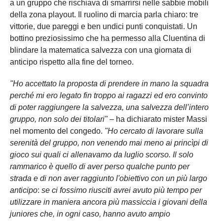
a un gruppo che rischiava di smarrirsi nelle sabbie mobili
della zona playout. Il ruolino di marcia parla chiaro: tre
vittorie, due pareggi e ben undici punti conquistati. Un
bottino preziosissimo che ha permesso alla Cluentina di
blindare la matematica salvezza con una giornata di
anticipo rispetto alla fine del torneo.
"Ho accettato la proposta di prendere in mano la squadra
perché mi ero legato fin troppo ai ragazzi ed ero convinto
di poter raggiungere la salvezza, una salvezza dell’intero
gruppo, non solo dei titolari"
– ha dichiarato mister Massi
nel momento del congedo.
"Ho cercato di lavorare sulla
serenità del gruppo, non venendo mai meno ai princìpi di
gioco sui quali ci allenavamo da luglio scorso. Il solo
rammarico è quello di aver perso qualche punto per
strada e di non aver raggiunto l'obiettivo con un più largo
anticipo
:
se ci fossimo riusciti avrei avuto più tempo per
utilizzare in maniera ancora più massiccia i giovani della
juniores che, in ogni caso, hanno avuto ampio