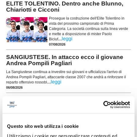
ELITE TOLENTINO. Dentro anche Blunno,
Chiariotti e Cicconi
Prosegue la costruzione dell'Elite Tolentino in
vista del prossimo campionato di Prima
Categoria. La società continua sulla linea verde
e mette a disposizione di mister Paolo
...
leggi
Biciuf
07/08/2026
SANGIUSTESE. In attacco ecco il giovane
Andrea Pompili Pagliari
La Sangiustese continua a investire sui giovani e ufficializza l'arrivo di
Andrea Pompili Pagliari, attaccante classe 2007 che andrà a rinforzare il
...
leggi
reparto offensivo rossobl
06/08/2026
MONTEM.POLLENZA. Si ritrovano gli U15
che nel 2015/16 vinsero tutto
POLLENZA – Lo sport unisce, crea legami e
lascia ricordi indelebili. A dieci anni da una
storica stagione calcistica, quella 2015/16, si
Questo sito web utilizza i cookie
ritrovano i ragazzi del Montemilone Pollenza che,
Utilizziamo i cookie per personalizzare contenuti ed
dopo aver vinto il campionato provinciale con