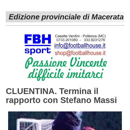
PESARO URBINO
PROMOZIONE
DIRETTA
Edizione provinciale di Macerata
Carica la tua Rosa
1^ CATEGORIA
2^ CATEGORIA
3^ CATEGORIA
GIOVANILI
CLUENTINA. Termina il
rapporto con Stefano Massi