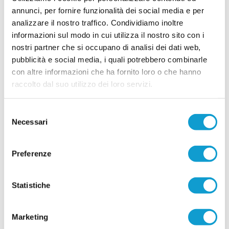
ben 90 gol segnati, approdarono alla fase regionale a gironi. Nella stessa
annunci, per fornire funzionalità dei social media e per
...
leggi
stagione presero parte e vin
analizzare il nostro traffico. Condividiamo inoltre
06/08/2026
informazioni sul modo in cui utilizza il nostro sito con i
SETTEMPEDA. Buone indicazioni nel test
nostri partner che si occupano di analisi dei dati web,
contro la Maceratese
pubblicità e social media, i quali potrebbero combinarle
Allenamento congiunto: Settempeda - Maceratese
con altre informazioni che ha fornito loro o che hanno
0-2 Settempeda pt: Giachetta, Zappasodi, Dutto,
raccolto dal suo utilizzo dei loro servizi.
Pepi, Uncini, Pagliari, Romagnoli, Bonifazi,
Ceesay, Cicconetti, Guermandi.Settempeda st:
Giachetta (33’ Angeli), Brandi, Pepi (26’
Selezione
Monachesi), Eugeni, Codoni, Scocco, Sfrappini,
...
leggi
Necessari
Pa
del
06/08/2026
consenso
MACERATESE. Ufficiale il tesseramento di
Preferenze
Francesco Tarulli
La Maceratese aggiunge un nuovo tassello alla
Statistiche
rosa in vista della stagione 2026/2027. Il club
biancorosso ha ufficializzato il tesseramento del
...
leggi
centrocampista Francesco Tarulli, cla
01/08/2026
Marketing