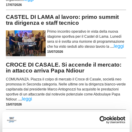
17/07/2026
CASTEL DI LAMA al lavoro: primo summit
tra dirigenza e staff tecnico
Primo incontro operativo in vista della nuova
stagione sportiva per il Castel di Lama. Lunedì
sera si è svolta una riunione di programmazione
...
leggi
che ha visto seduti allo stesso tavolo la
15/07/2026
CROCE DI CASALE. Si accende il mercato:
in attacco arriva Papa Ndiour
COMUNANZA. Piazza il colpo di mercato il Croce di Casale, società neo
promossa in Seconda categoria. Nelle ultime ore la dirigenza bianco-verde
capitanata dal presidente Marco Antognozzi ha acquisito le prestazioni
sportive di un attaccante dal notevole potenziale come Abdoulaye Papa
...
leggi
Ndiour.
15/07/2026
GROTTAMMARE. Spazio ai giovani:
Nannuzzi e Fradiani in prima squadra
Il Grottammare continua a investire sul proprio