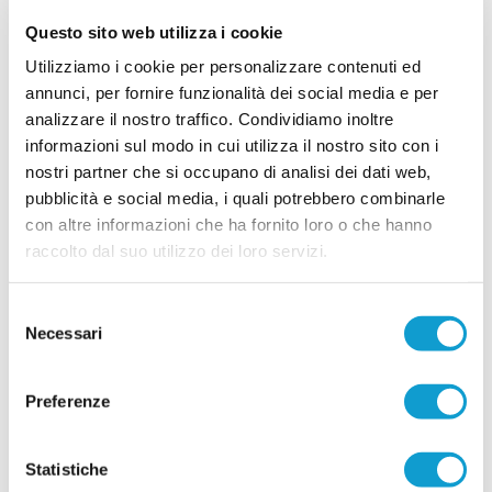
vivaio e promuove in prima squadra due giovani
Questo sito web utilizza i cookie
di prospettiva in vista della stagione 2026-2027.
Faranno parte della preparazione estiva agli
Utilizziamo i cookie per personalizzare contenuti ed
ordini dello staff tecnico il centrocampista
...
leggi
Simo
annunci, per fornire funzionalità dei social media e per
14/07/2026
analizzare il nostro traffico. Condividiamo inoltre
informazioni sul modo in cui utilizza il nostro sito con i
MONTICELLI. Conferme importanti per
nostri partner che si occupano di analisi dei dati web,
Mariani Gibellieri e Mattei
pubblicità e social media, i quali potrebbero combinarle
ASCOLI PICENO. Il Monticelli Calcio comunica
con altre informazioni che ha fornito loro o che hanno
che Marco Mariani Gibellieri e Giacomo Mattei
saranno due calciatori del Monticelli anche per la
raccolto dal suo utilizzo dei loro servizi.
prossima stagione. Entrambi si apprestano a
vivere la loro quarta stagione in biancoazzurro. -
...
leggi
Tr
Selezione
12/07/2026
Necessari
del
CUPRENSE. Definito lo staff tecnico per la
consenso
prossima stagione
Preferenze
Prende ufficialmente il via la stagione 2026/2027,
con la società della Cuprense che ha svelato i
componenti dello staff tecnico della Prima
Statistiche
Squadra, chiamati a guidare il gruppo nel nuovo