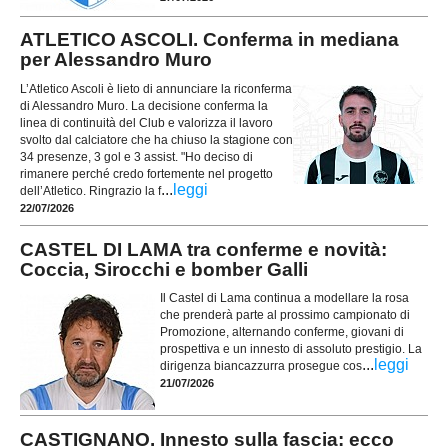
ATLETICO ASCOLI. Conferma in mediana
per Alessandro Muro
L’Atletico Ascoli è lieto di annunciare la riconferma
di Alessandro Muro. La decisione conferma la
linea di continuità del Club e valorizza il lavoro
svolto dal calciatore che ha chiuso la stagione con
34 presenze, 3 gol e 3 assist. "Ho deciso di
rimanere perché credo fortemente nel progetto
...
leggi
dell’Atletico. Ringrazio la f
22/07/2026
CASTEL DI LAMA tra conferme e novità:
Coccia, Sirocchi e bomber Galli
Il Castel di Lama continua a modellare la rosa
che prenderà parte al prossimo campionato di
Promozione, alternando conferme, giovani di
prospettiva e un innesto di assoluto prestigio. La
...
leggi
dirigenza biancazzurra prosegue cos
21/07/2026
CASTIGNANO. Innesto sulla fascia: ecco