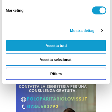
campionato. A ricoprire il ruolo di allenatore sarà
...
leggi
11/07/2026
Marketing
Vai all'edizione provinciale
Mostra dettagli
Accetta tutti
Accetta selezionati
Rifiuta