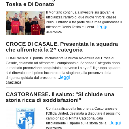
Toska e Di Donato
Il Montalto continua a investire sui giovani e
ufficializza l'arrivo di due nuovi rinforzi classe
2005. Entrano a far parte della rosa giallorossa il
...
leggi
difensore Denis Toska e il cent
31/07/2026
CROCE DI CASALE. Presentata la squadra
che affronterà la 2^ categoria
COMUNANZA. È partita ufficialmente la nuova avventura del Croce di
Casale, chiamato ad affrontare il campionato di Seconda Categoria dopo
la meritata promozione conquistata attraverso i play-off. Il gruppo squadra
si è ritrovato per il primo incontro della stagione, alla presenza della
...
leggi
dirigenza guidata dal presidente
24/07/2026
CASTORANESE. Il saluto: "Si chiude una
storia ricca di soddisfazioni"
Con la ratifica della fusione tra Castoranese e
l'Offida United, destinata a disputare il prossimo
campionato di Prima Categoria, cala
...
leggi
ufficialmente il sipario sulla storia della
27/07/2026