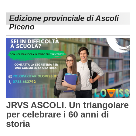
PESARO URBINO
PROMOZIONE
DIRETTA
Edizione provinciale di Ascoli
Carica la tua Rosa
1^ CATEGORIA
Piceno
2^ CATEGORIA
3^ CATEGORIA
GIOVANILI
JRVS ASCOLI. Un triangolare
per celebrare i 60 anni di
storia