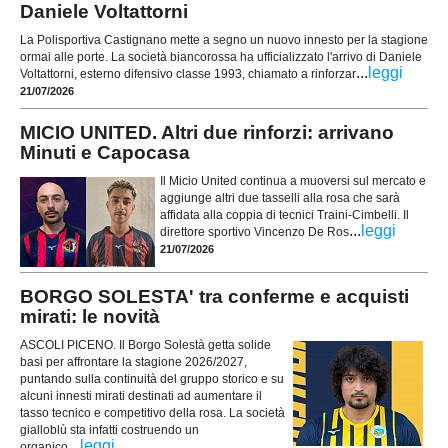
Daniele Voltattorni
La Polisportiva Castignano mette a segno un nuovo innesto per la stagione
ormai alle porte. La società biancorossa ha ufficializzato l'arrivo di Daniele
...
leggi
Voltattorni, esterno difensivo classe 1993, chiamato a rinforzar
21/07/2026
MICIO UNITED. Altri due rinforzi: arrivano
Minuti e Capocasa
Il Micio United continua a muoversi sul mercato e
aggiunge altri due tasselli alla rosa che sarà
affidata alla coppia di tecnici Traini-Cimbelli. Il
...
leggi
direttore sportivo Vincenzo De Ros
21/07/2026
BORGO SOLESTA' tra conferme e acquisti
mirati: le novità
ASCOLI PICENO. Il Borgo Solestà getta solide
basi per affrontare la stagione 2026/2027,
puntando sulla continuità del gruppo storico e su
alcuni innesti mirati destinati ad aumentare il
tasso tecnico e competitivo della rosa. La società
gialloblù sta infatti costruendo un
...
leggi
organico