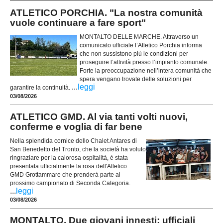
ATLETICO PORCHIA. "La nostra comunità
vuole continuare a fare sport"
MONTALTO DELLE MARCHE. Attraverso un
comunicato ufficiale l’Atletico Porchia informa
che non sussistono più le condizioni per
proseguire l’attività presso l’impianto comunale.
Forte la preoccupazione nell’intera comunità che
spera vengano trovate delle soluzioni per
...
leggi
garantire la continuità.
03/08/2026
ATLETICO GMD. Al via tanti volti nuovi,
conferme e voglia di far bene
Nella splendida cornice dello Chalet Antares di
San Benedetto del Tronto, che la società ha voluto
ringraziare per la calorosa ospitalità, è stata
presentata ufficialmente la rosa dell'Atletico
GMD Grottammare che prenderà parte al
prossimo campionato di Seconda Categoria.
...
leggi
03/08/2026
MONTALTO. Due giovani innesti: ufficiali