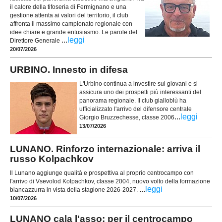
il calore della tifoseria di Fermignano e una
gestione attenta ai valori del territorio, il club
affronta il massimo campionato regionale con
idee chiare e grande entusiasmo. Le parole del
...
leggi
Direttore Generale
20/07/2026
URBINO. Innesto in difesa
L'Urbino continua a investire sui giovani e si
assicura uno dei prospetti più interessanti del
panorama regionale. Il club gialloblù ha
ufficializzato l'arrivo del difensore centrale
...
leggi
Giorgio Bruzzechesse, classe 2006
13/07/2026
LUNANO. Rinforzo internazionale: arriva il
russo Kolpachkov
Il Lunano aggiunge qualità e prospettiva al proprio centrocampo con
l'arrivo di Vsevolod Kolpachkov, classe 2004, nuovo volto della formazione
...
leggi
biancazzurra in vista della stagione 2026-2027.
10/07/2026
LUNANO cala l'asso: per il centrocampo