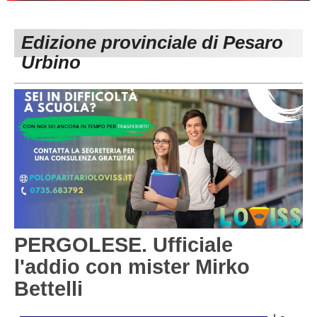
PESARO URBINO
PROMOZIONE
DIRETTA
Edizione provinciale di Pesaro
Carica la tua Rosa
1^ CATEGORIA
Urbino
2^ CATEGORIA
3^ CATEGORIA
GIOVANILI
PERGOLESE. Ufficiale
l'addio con mister Mirko
Bettelli