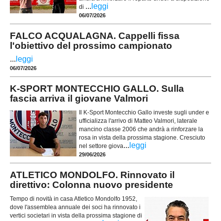
...
leggi
di
06/07/2026
FALCO ACQUALAGNA. Cappelli fissa
l'obiettivo del prossimo campionato
...
leggi
06/07/2026
K-SPORT MONTECCHIO GALLO. Sulla
fascia arriva il giovane Valmori
Il K-Sport Montecchio Gallo investe sugli under e
ufficializza l'arrivo di Matteo Valmori, laterale
mancino classe 2006 che andrà a rinforzare la
rosa in vista della prossima stagione. Cresciuto
...
leggi
nel settore giova
29/06/2026
ATLETICO MONDOLFO. Rinnovato il
direttivo: Colonna nuovo presidente
Tempo di novità in casa Atletico Mondolfo 1952,
dove l'assemblea annuale dei soci ha rinnovato i
vertici societari in vista della prossima stagione di