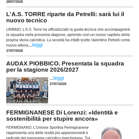
28/07/2026
L'A.S. TORRE riparte da Petrelli: sarà lui il
nuovo tecnico
URBINO. L'A.S. Torre ha ufficializzato la guida tecnica che accompagnerà
la squadra nella prossima stagione, aprendo così un nuovo capitolo della
propria storia calcistica. La società ha infatti scelto Valentino Petrelli come
...
leggi
nuovo allena
27/07/2026
AUDAX PIOBBICO. Presentata la squadra
per la stagione 2026/2027
...
leggi
27/07/2026
FERMIGNANESE Di Lorenzi: «Identità e
sostenibilità per stupire ancora»
FERMIGNANO. L'Unione Sportiva Fermignanese
rappresenta una delle realtà più appassionanti e
radicate del panorama calcistico marchigiano. Tra