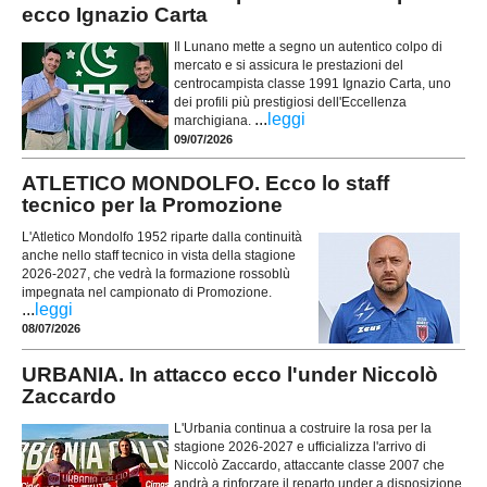
ecco Ignazio Carta
Il Lunano mette a segno un autentico colpo di
mercato e si assicura le prestazioni del
centrocampista classe 1991 Ignazio Carta, uno
dei profili più prestigiosi dell'Eccellenza
...
leggi
marchigiana.
09/07/2026
ATLETICO MONDOLFO. Ecco lo staff
tecnico per la Promozione
L'Atletico Mondolfo 1952 riparte dalla continuità
anche nello staff tecnico in vista della stagione
2026-2027, che vedrà la formazione rossoblù
impegnata nel campionato di Promozione.
...
leggi
08/07/2026
URBANIA. In attacco ecco l'under Niccolò
Zaccardo
L'Urbania continua a costruire la rosa per la
stagione 2026-2027 e ufficializza l'arrivo di
Niccolò Zaccardo, attaccante classe 2007 che
andrà a rinforzare il reparto under a disposizione