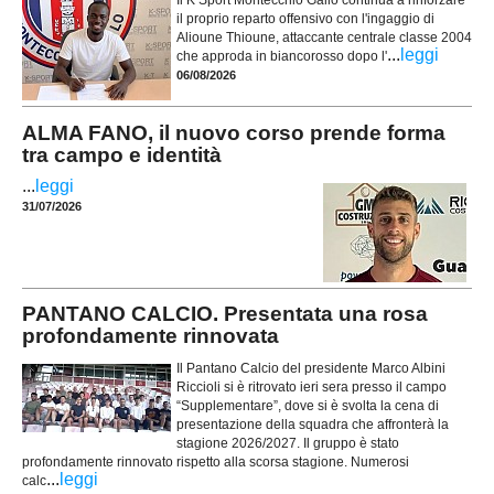
Il K Sport Montecchio Gallo continua a rinforzare
il proprio reparto offensivo con l'ingaggio di
Alioune Thioune, attaccante centrale classe 2004
...
leggi
che approda in biancorosso dopo l'
06/08/2026
ALMA FANO, il nuovo corso prende forma
tra campo e identità
...
leggi
31/07/2026
PANTANO CALCIO. Presentata una rosa
profondamente rinnovata
Il Pantano Calcio del presidente Marco Albini
Riccioli si è ritrovato ieri sera presso il campo
“Supplementare”, dove si è svolta la cena di
presentazione della squadra che affronterà la
stagione 2026/2027. Il gruppo è stato
profondamente rinnovato rispetto alla scorsa stagione. Numerosi
...
leggi
calc