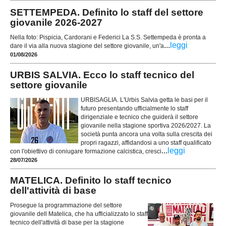
SETTEMPEDA. Definito lo staff del settore
giovanile 2026-2027
Nella foto: Pispicia, Cardorani e Federici La S.S. Settempeda è pronta a
...
leggi
dare il via alla nuova stagione del settore giovanile, un'a
01/08/2026
URBIS SALVIA. Ecco lo staff tecnico del
settore giovanile
URBISAGLIA. L'Urbis Salvia getta le basi per il
futuro presentando ufficialmente lo staff
dirigenziale e tecnico che guiderà il settore
giovanile nella stagione sportiva 2026/2027. La
società punta ancora una volta sulla crescita dei
propri ragazzi, affidandosi a uno staff qualificato
...
leggi
con l'obiettivo di coniugare formazione calcistica, cresci
28/07/2026
MATELICA. Definito lo staff tecnico
dell'attività di base
Prosegue la programmazione del settore
giovanile dell Matelica, che ha ufficializzato lo staff
tecnico dell'attività di base per la stagione