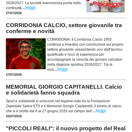
2026/2027. La società biancorossa punta sulla
...
leggi
continuit&
27/07/2026
CORRIDONIA CALCIO, settore giovanile tra
conferme e novità
CORRIDONIA. Il Corridonia Calcio 1955
continua a investire con convinzione sul proprio
settore giovanile, presentando uno staff tecnico
qualificato e ricco di esperienza per
accompagnare la crescita dei giovani calciatori
nella stagione sportiva 2026/2027. Tra le
...
leggi
novi
27/07/2026
MEMORIAL GIORGIO CAPITANELLI. Calcio
e solidarietà fanno squadra
Sport e solidarietà si uniscono nel legame nato tra la Fondazione
Ospedale Salesi ETS e il Memorial Giorgio Capitanelli, il torneo di calcio
...
leggi
che si è svolto dal 6 al 27 giugno 2026 sul campo dell'
25/07/2026
"PICCOLI REALI": il nuovo progetto del Real