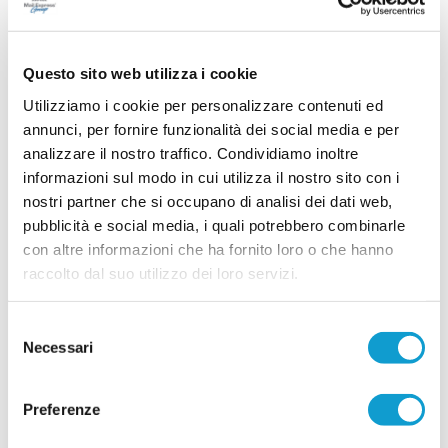
In casa Sangiustese iniziano ad arrivare i primi
frutti del lavoro svolto nelle ultime stagioni con il
settore giovanile. Sono infatti ben otto i talenti
Questo sito web utilizza i cookie
...
leggi
cresciuti in rossoblù
22/07/2026
Utilizziamo i cookie per personalizzare contenuti ed
annunci, per fornire funzionalità dei social media e per
TREIESE. Il vivaio riparte dai numeri uno:
ecco il nuovo staff
analizzare il nostro traffico. Condividiamo inoltre
informazioni sul modo in cui utilizza il nostro sito con i
TREIA. La Treiese continua a investire con decisione sul proprio settore
nostri partner che si occupano di analisi dei dati web,
giovanile e ufficializza il nuovo staff dedicato alla crescita dei portieri,
affidando la responsabilità dell'intero progetto a un professionista di
pubblicità e social media, i quali potrebbero combinarle
...
leggi
grande esperienza come Luca Gentili
con altre informazioni che ha fornito loro o che hanno
18/07/2026
raccolto dal suo utilizzo dei loro servizi.
TRODICA. Il settore giovanile riparte da
Massimo Ciocci
Selezione
Il Trodica Calcio e il Trodica Junior rafforzano il
Necessari
del
proprio progetto dedicato ai giovani affidando il
consenso
ruolo di Responsabile Tecnico del Settore
...
leggi
Giovanile a
Preferenze
13/07/2026