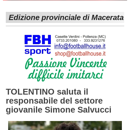
PESARO URBINO
PROMOZIONE
DIRETTA
Edizione provinciale di Macerata
Carica la tua Rosa
1^ CATEGORIA
2^ CATEGORIA
3^ CATEGORIA
GIOVANILI
TOLENTINO saluta il
responsabile del settore
giovanile Simone Salvucci