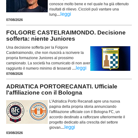
conosce molto bene e nel quale ha già ottenuto
risultati di rilievo. Ciccioli può vantare una
...
leggi
lung
07/08/2026
FOLGORE CASTELRAIMONDO. Decisione
sofferta: niente Juniores
Una decisione sofferta per la Folgore
Castelraimondo, che non riuscirà a iscrivere la
propria formazione Juniores al prossimo
campionato. La società ha comunicato di non aver
...
leggi
raggiunto il numero minimo di tesserati
07/08/2026
ADRIATICA PORTORECANATI. Ufficiale
l'affiliazione con il Bologna
L'Adriatica Porto Recanati apre una nuova
pagina della propria storia annunciando
l'affiliazione ufficiale con il Bologna FC, un
accordo destinato a rafforzare ulteriormente il
progetto dedicato alla crescita del settore
...
leggi
giovan
03/08/2026