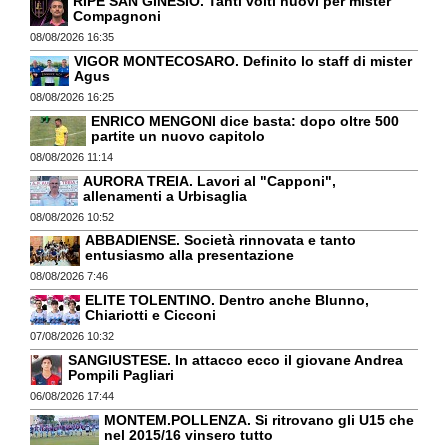
RIPE SAN GINESIO. Tanti volti nuovi per mister
Compagnoni
08/08/2026 16:35
VIGOR MONTECOSARO. Definito lo staff di mister
Agus
08/08/2026 16:25
ENRICO MENGONI dice basta: dopo oltre 500
partite un nuovo capitolo
08/08/2026 11:14
AURORA TREIA. Lavori al "Capponi",
allenamenti a Urbisaglia
08/08/2026 10:52
ABBADIENSE. Società rinnovata e tanto
entusiasmo alla presentazione
08/08/2026 7:46
ELITE TOLENTINO. Dentro anche Blunno,
Chiariotti e Cicconi
07/08/2026 10:32
SANGIUSTESE. In attacco ecco il giovane Andrea
Pompili Pagliari
06/08/2026 17:44
MONTEM.POLLENZA. Si ritrovano gli U15 che
nel 2015/16 vinsero tutto