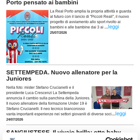
Porto pensato ai bambini
La Real Porto amplia la propria attività e guarda
al futuro con il lancio di "Piccoli Reali", il nuovo
progetto di avviamento allo sport rivolto ai
...
leggi
bambini e alle bambine dai 3 ai
25/07/2026
SETTEMPEDA. Nuovo allenatore per la
Juniores
Nella foto: mister Stefano Crucianelli e il
presidente Luca Crescenzi La Settempeda
annuncia il cambio sulla panchina della Juniores.
Il nuovo allenatore della formazione Under 19 è
Stefano Crucianelli. Il neo tecnico biancorosso
...
leggi
vanta importanti esperienze nei settori giovanili di diverse soci
24/07/2026
SANGIUSTESE. Il vivaio brilla: otto baby
talenti nei professionisti