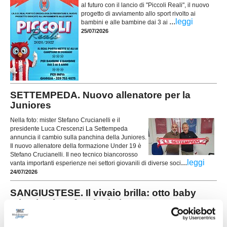
al futuro con il lancio di "Piccoli Reali", il nuovo
progetto di avviamento allo sport rivolto ai
...
leggi
bambini e alle bambine dai 3 ai
25/07/2026
SETTEMPEDA. Nuovo allenatore per la
Juniores
Nella foto: mister Stefano Crucianelli e il
presidente Luca Crescenzi La Settempeda
annuncia il cambio sulla panchina della Juniores.
Il nuovo allenatore della formazione Under 19 è
Stefano Crucianelli. Il neo tecnico biancorosso
...
leggi
vanta importanti esperienze nei settori giovanili di diverse soci
24/07/2026
SANGIUSTESE. Il vivaio brilla: otto baby
talenti nei professionisti
In casa Sangiustese iniziano ad arrivare i primi
frutti del lavoro svolto nelle ultime stagioni con il