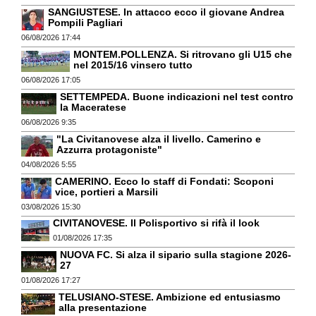
SANGIUSTESE. In attacco ecco il giovane Andrea
Pompili Pagliari
06/08/2026 17:44
MONTEM.POLLENZA. Si ritrovano gli U15 che
nel 2015/16 vinsero tutto
06/08/2026 17:05
SETTEMPEDA. Buone indicazioni nel test contro
la Maceratese
06/08/2026 9:35
"La Civitanovese alza il livello. Camerino e
Azzurra protagoniste"
04/08/2026 5:55
CAMERINO. Ecco lo staff di Fondati: Scoponi
vice, portieri a Marsili
03/08/2026 15:30
CIVITANOVESE. Il Polisportivo si rifà il look
01/08/2026 17:35
NUOVA FC. Si alza il sipario sulla stagione 2026-
27
01/08/2026 17:27
TELUSIANO-STESE. Ambizione ed entusiasmo
alla presentazione