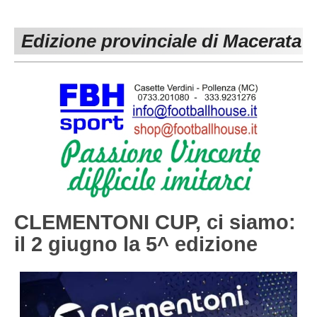
PESARO URBINO
PROMOZIONE
DIRETTA
Edizione provinciale di Macerata
Carica la tua Rosa
1^ CATEGORIA
2^ CATEGORIA
3^ CATEGORIA
GIOVANILI
CLEMENTONI CUP, ci siamo:
il 2 giugno la 5^ edizione