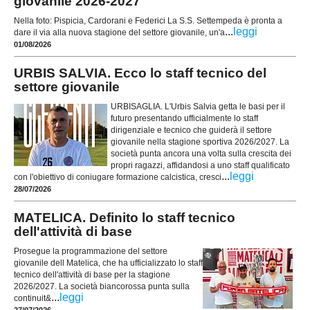
giovanile 2026-2027
Nella foto: Pispicia, Cardorani e Federici La S.S. Settempeda è pronta a
...
leggi
dare il via alla nuova stagione del settore giovanile, un'a
01/08/2026
URBIS SALVIA. Ecco lo staff tecnico del
settore giovanile
URBISAGLIA. L'Urbis Salvia getta le basi per il
futuro presentando ufficialmente lo staff
dirigenziale e tecnico che guiderà il settore
giovanile nella stagione sportiva 2026/2027. La
società punta ancora una volta sulla crescita dei
propri ragazzi, affidandosi a uno staff qualificato
...
leggi
con l'obiettivo di coniugare formazione calcistica, cresci
28/07/2026
MATELICA. Definito lo staff tecnico
dell'attività di base
Prosegue la programmazione del settore
giovanile dell Matelica, che ha ufficializzato lo staff
tecnico dell'attività di base per la stagione
2026/2027. La società biancorossa punta sulla
...
leggi
continuit&