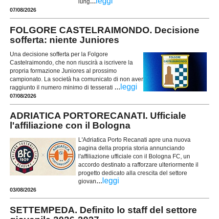
...
leggi
lung
07/08/2026
FOLGORE CASTELRAIMONDO. Decisione
sofferta: niente Juniores
Una decisione sofferta per la Folgore
Castelraimondo, che non riuscirà a iscrivere la
propria formazione Juniores al prossimo
campionato. La società ha comunicato di non aver
...
leggi
raggiunto il numero minimo di tesserati
07/08/2026
ADRIATICA PORTORECANATI. Ufficiale
l'affiliazione con il Bologna
L'Adriatica Porto Recanati apre una nuova
pagina della propria storia annunciando
l'affiliazione ufficiale con il Bologna FC, un
accordo destinato a rafforzare ulteriormente il
progetto dedicato alla crescita del settore
...
leggi
giovan
03/08/2026
SETTEMPEDA. Definito lo staff del settore