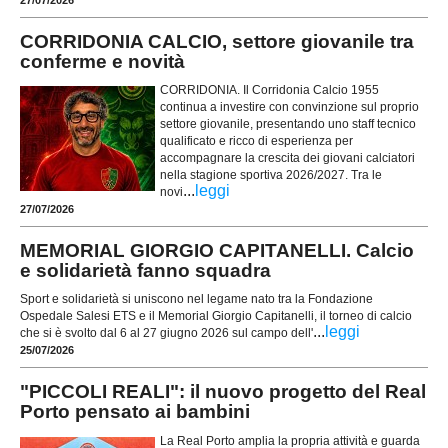
27/07/2026
CORRIDONIA CALCIO, settore giovanile tra
conferme e novità
CORRIDONIA. Il Corridonia Calcio 1955
continua a investire con convinzione sul proprio
settore giovanile, presentando uno staff tecnico
qualificato e ricco di esperienza per
accompagnare la crescita dei giovani calciatori
nella stagione sportiva 2026/2027. Tra le
...
leggi
novi
27/07/2026
MEMORIAL GIORGIO CAPITANELLI. Calcio
e solidarietà fanno squadra
Sport e solidarietà si uniscono nel legame nato tra la Fondazione
Ospedale Salesi ETS e il Memorial Giorgio Capitanelli, il torneo di calcio
...
leggi
che si è svolto dal 6 al 27 giugno 2026 sul campo dell'
25/07/2026
"PICCOLI REALI": il nuovo progetto del Real
Porto pensato ai bambini
La Real Porto amplia la propria attività e guarda