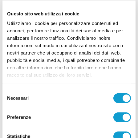
settore giovanile. Sono infatti ben otto i talenti
...
leggi
cresciuti in rossoblù
Questo sito web utilizza i cookie
22/07/2026
Utilizziamo i cookie per personalizzare contenuti ed
TREIESE. Il vivaio riparte dai numeri uno:
annunci, per fornire funzionalità dei social media e per
ecco il nuovo staff
analizzare il nostro traffico. Condividiamo inoltre
TREIA. La Treiese continua a investire con decisione sul proprio settore
informazioni sul modo in cui utilizza il nostro sito con i
giovanile e ufficializza il nuovo staff dedicato alla crescita dei portieri,
nostri partner che si occupano di analisi dei dati web,
affidando la responsabilità dell'intero progetto a un professionista di
...
leggi
grande esperienza come Luca Gentili
pubblicità e social media, i quali potrebbero combinarle
18/07/2026
con altre informazioni che ha fornito loro o che hanno
raccolto dal suo utilizzo dei loro servizi.
TRODICA. Il settore giovanile riparte da
Massimo Ciocci
Selezione
Il Trodica Calcio e il Trodica Junior rafforzano il
proprio progetto dedicato ai giovani affidando il
Necessari
del
ruolo di Responsabile Tecnico del Settore
consenso
...
leggi
Giovanile a
13/07/2026
Preferenze
CASETTE VERDINI. Ecco la Juniores: il
mister è Raoul Latini
Statistiche