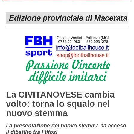
PESARO URBINO
PROMOZIONE
DIRETTA
Edizione provinciale di Macerata
Carica la tua Rosa
1^ CATEGORIA
2^ CATEGORIA
3^ CATEGORIA
GIOVANILI
La CIVITANOVESE cambia
volto: torna lo squalo nel
nuovo stemma
La presentazione del nuovo stemma ha acceso
il dibattito tra i tifosi