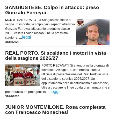
SANGIUSTESE. Colpo in attacco: preso
Gonzalo Ferreyra
MONTE SAN GIUSTO. La Sangiustese mette a
segno un importante colpo per il reparto offensivo:
Gonzalo Ferreyra, attaccante argentino classe
2000, vestirà i colori rossoblù nella prossima
...
leggi
stagione.
31/07/2026
REAL PORTO. Si scaldano i motori in vista
della stagione 2026/27
PORTO RECANATI. Si è tenuta nella giornata di
mercoledì 29 luglio, la conferenza stampa
ufficiale di presentazione del Real Porto in vista
della stagione sportiva 2026/2027. Un
appuntamento ricco di entusiasmo e ambizione,
utile a tracciare le linee guida di un’annata che si
...
leggi
preannuncia da protagonista.
31/07/2026
JUNIOR MONTEMILONE. Rosa completata
con Francesco Monachesi