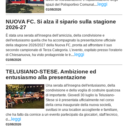
...
leggi
spazi del Polisportivo Comunal
01/08/2026
NUOVA FC. Si alza il sipario sulla stagione
2026-27
È stata una serata all'insegna dell’amicizia, della condivisione e
dell'entusiasmo quella che ha accompagnato la presentazione ufficiale
della stagione 2026/2027 della Nuova FC, pronta ad affrontare il suo
secondo campionato di Terza Categoria. L'evento, ospitato presso l'oratorio
...
leggi
di Chiesanuova, ha visto protagoniste le tr
01/08/2026
TELUSIANO-STESE. Ambizione ed
entusiasmo alla presentazione
Una serata all'insegna dell'entusiasmo, della
condivisione e della voglia di costruire qualcosa
di importante. Giovedì 30 luglio la Telusiano-
Stese si è presentata ufficialmente nel corso
della cena inaugurale della nuova società,
svoltasi in una location accogliente e familiare,
che ha fatto da cornice a un evento partecipato da giocatori, staff tecnico,
...
leggi
d
01/08/2026