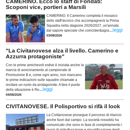
CAMERINO. Ecco lo staff di Fondati:
Scoponi vice, portieri a Marsili
CAMERINO. Il Camerino completa il mosaico
dello staff tecnico che accompagnerà la Prima
Squadra nella stagione 2026/2027, un'annata
...
leggi
dal sapore speciale che coincider&agra
03/08/2026
"La Civitanovese alza il livello. Camerino e
Azzurra protagoniste"
Con le prime amichevoli estive è iniziata anche la
marcia di avvicinamento al campionato di
Promozione B e, come ogni anno, non mancano
le prime indicazioni sulle squadre chiamate a
recitare un ruolo da protagoniste. A fare il punto
...
leggi
della situazione è Re
04/08/2026
CIVITANOVESE. Il Polisportivo si rifà il look
La Civitanovese prosegue il percorso di rilancio
anche fuori dal campo. La società rossoblù ha
comunicato che sono in fase di completamento i
lavori di ristrutturazione e riqualificazione degli