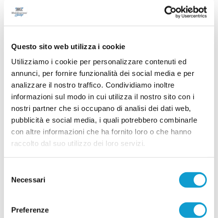
entusiasmo e grandi ambizioni
...
leggi
29/07/2026
Questo sito web utilizza i cookie
Utilizziamo i cookie per personalizzare contenuti ed
VIGOR MACERATA. Si riparte da tante
annunci, per fornire funzionalità dei social media e per
riconferme e tre volti nuovi
analizzare il nostro traffico. Condividiamo inoltre
Nelle foto (da sx): Kheder, Camilloni e Demaj La Vigor Macerata è pronta a
informazioni sul modo in cui utilizza il nostro sito con i
voltare pagina e a prepararsi alla sua prima storica stagione nel
nostri partner che si occupano di analisi dei dati web,
campionato di Prima Categoria. Dopo il grave lutto che ha colpito la società
nelle scorse settimane, il club guarda avanti con determinazione, senza
pubblicità e social media, i quali potrebbero combinarle
...
leggi
dimenticare chi continuerà a rapp
con altre informazioni che ha fornito loro o che hanno
30/07/2026
raccolto dal suo utilizzo dei loro servizi.
ELITE TOLENTINO conferma la linea verde:
ecco altri quattro giovani
Selezione
Prosegue la costruzione della rosa dell'Elite
Necessari
del
Tolentino in vista del prossimo campionato di
consenso
Prima Categoria. La società conferma la linea
verde e presenta altri quattro giocatori che
Preferenze
...
leggi
saranno a disposizione di