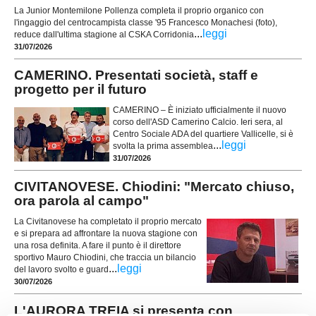
La Junior Montemilone Pollenza completa il proprio organico con
l'ingaggio del centrocampista classe '95 Francesco Monachesi (foto),
...
leggi
reduce dall'ultima stagione al CSKA Corridonia
31/07/2026
CAMERINO. Presentati società, staff e
progetto per il futuro
CAMERINO – È iniziato ufficialmente il nuovo
corso dell'ASD Camerino Calcio. Ieri sera, al
Centro Sociale ADA del quartiere Vallicelle, si è
...
leggi
svolta la prima assemblea
31/07/2026
CIVITANOVESE. Chiodini: "Mercato chiuso,
ora parola al campo"
La Civitanovese ha completato il proprio mercato
e si prepara ad affrontare la nuova stagione con
una rosa definita. A fare il punto è il direttore
sportivo Mauro Chiodini, che traccia un bilancio
...
leggi
del lavoro svolto e guard
30/07/2026
L'AURORA TREIA si presenta con