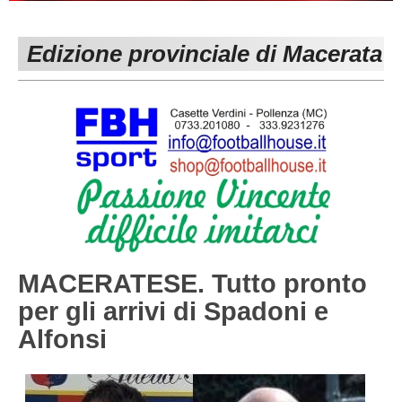
PESARO URBINO
PROMOZIONE
DIRETTA
Edizione provinciale di Macerata
Carica la tua Rosa
1^ CATEGORIA
2^ CATEGORIA
3^ CATEGORIA
GIOVANILI
MACERATESE. Tutto pronto
per gli arrivi di Spadoni e
Alfonsi