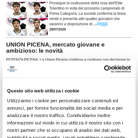
Prosegue la costruzione della rosa dell'Elite
Tolentino in vista del prossimo campionato di
Prima Categoria. La società conferma la linea
verde e presenta altri quattro giocatori che
...
leggi
saranno a disposizione di
29/07/2026
UNION PICENA, mercato giovane e
ambizioso: le novità
POTENZA PICENA. La Union Picena continua a costruire con decisione la
rosa che affronterà la stagione 2026/2027, puntando su un mix di giovani
talenti, giocatori già pronti per la categoria e figure di esperienza nell'area
tecnica. Il club di Potenza Picena ha ufficializzato una serie di innesti che
...
leggi
confermano la volontà di dare contin
29/07/2026
Questo sito web utilizza i cookie
LORESE. Prende forma la nuova squadra di
Utilizziamo i cookie per personalizzare contenuti ed
mister Malatesta
annunci, per fornire funzionalità dei social media e per
...
leggi
analizzare il nostro traffico. Condividiamo inoltre
28/07/2026
informazioni sul modo in cui utilizza il nostro sito con i
nostri partner che si occupano di analisi dei dati web,
pubblicità e social media, i quali potrebbero combinarle