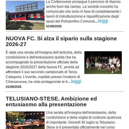
La Civitanovese prosegue il percorso di rilancio
anche fuori dal campo. La società rossoblù ha
comunicato che sono in fase di completamento i
lavori di ristrutturazione e riqualificazione degli
...
leggi
spazi del Polisportivo Comunal
01/08/2026
NUOVA FC. Si alza il sipario sulla stagione
2026-27
È stata una serata all'insegna dell’amicizia, della
condivisione e dell'entusiasmo quella che ha
accompagnato la presentazione ufficiale della
stagione 2026/2027 della Nuova FC, pronta ad
affrontare il suo secondo campionato di Terza
Categoria. L'evento, ospitato presso l'oratorio di
...
leggi
Chiesanuova, ha visto protagoniste le tr
01/08/2026
TELUSIANO-STESE. Ambizione ed
entusiasmo alla presentazione
Una serata all'insegna dell'entusiasmo, della
condivisione e della voglia di costruire qualcosa
di importante. Giovedì 30 luglio la Telusiano-
Stese si è presentata ufficialmente nel corso