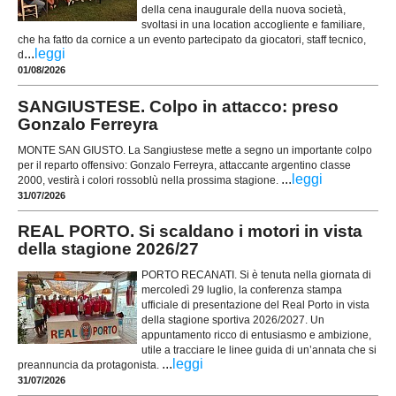
della cena inaugurale della nuova società,
svoltasi in una location accogliente e familiare,
che ha fatto da cornice a un evento partecipato da giocatori, staff tecnico,
...
leggi
d
01/08/2026
SANGIUSTESE. Colpo in attacco: preso
Gonzalo Ferreyra
MONTE SAN GIUSTO. La Sangiustese mette a segno un importante colpo
per il reparto offensivo: Gonzalo Ferreyra, attaccante argentino classe
...
leggi
2000, vestirà i colori rossoblù nella prossima stagione.
31/07/2026
REAL PORTO. Si scaldano i motori in vista
della stagione 2026/27
PORTO RECANATI. Si è tenuta nella giornata di
mercoledì 29 luglio, la conferenza stampa
ufficiale di presentazione del Real Porto in vista
della stagione sportiva 2026/2027. Un
appuntamento ricco di entusiasmo e ambizione,
utile a tracciare le linee guida di un’annata che si
...
leggi
preannuncia da protagonista.
31/07/2026