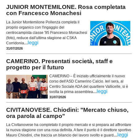
JUNIOR MONTEMILONE. Rosa completata
con Francesco Monachesi
La Junior Montemilone Pollenza completa il
proprio organico con l'ingaggio del
centrocampista classe '95 Francesco Monachesi
(foto), reduce dall'ultima stagione al CSKA
...
leggi
Corridonia
31/07/2026
CAMERINO. Presentati società, staff e
progetto per il futuro
CAMERINO – È iniziato ufficialmente il nuovo
corso dell'ASD Camerino Calcio. Ieri sera, al
Centro Sociale ADA del quartiere Vallicelle, si è
...
leggi
svolta la prima assemblea
31/07/2026
CIVITANOVESE. Chiodini: "Mercato chiuso,
ora parola al campo"
La Civitanovese ha completato il proprio mercato e si prepara ad affrontare
la nuova stagione con una rosa definita. A fare il punto è il direttore sportivo
...
leggi
Mauro Chiodini, che traccia un bilancio del lavoro svolto e guard