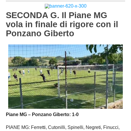
PESARO URBINO
PROMOZIONE
DIRETTA
SECONDA G. Il Piane MG
Carica la tua Rosa
1^ CATEGORIA
vola in finale di rigore con il
Ponzano Giberto
2^ CATEGORIA
3^ CATEGORIA
GIOVANILI
Piane MG – Ponzano Giberto: 1-0
PIANE MG: Ferretti, Cutonilli, Spinelli, Negreti, Finucci,