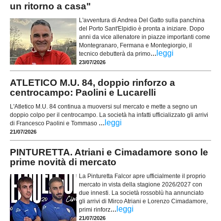
un ritorno a casa"
L'avventura di Andrea Del Gatto sulla panchina
del Porto Sant'Elpidio è pronta a iniziare. Dopo
anni da vice allenatore in piazze importanti come
Montegranaro, Fermana e Montegiorgio, il
...
leggi
tecnico debutterà da primo
23/07/2026
ATLETICO M.U. 84, doppio rinforzo a
centrocampo: Paolini e Lucarelli
L'Atletico M.U. 84 continua a muoversi sul mercato e mette a segno un
doppio colpo per il centrocampo. La società ha infatti ufficializzato gli arrivi
...
leggi
di Francesco Paolini e Tommaso
21/07/2026
PINTURETTA. Atriani e Cimadamore sono le
prime novità di mercato
La Pinturetta Falcor apre ufficialmente il proprio
mercato in vista della stagione 2026/2027 con
due innesti. La società rossoblù ha annunciato
gli arrivi di Mirco Atriani e Lorenzo Cimadamore,
...
leggi
primi rinforz
21/07/2026