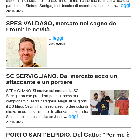
guiderà la squadra nella prossima stagione. La società ha infatti affidato la
...
leggi
panchina a Stefano Senigagliesi, tecnico di esperienza con un lun
28/07/2026
SPES VALDASO, mercato nel segno dei
ritorni: le novità
...
leggi
29/07/2026
SC SERVIGLIANO. Dal mercato ecco un
attaccante e un portiere
SERVIGLIANO. Si muove sul mercato la SC
Servigliano che prenderà parte al prossimo
campionato di Terza categoria. Negli ultimi giorni
il DS Mirco Settimi ha messo a segno due colpi di
rilievo, in grado senz’altro di rafforzare la squadra.
...
leggi
Si tratta dell’attaccate classe &lsqu
27/07/2026
PORTO SANT'ELPIDIO. Del Gatto: "Per me è