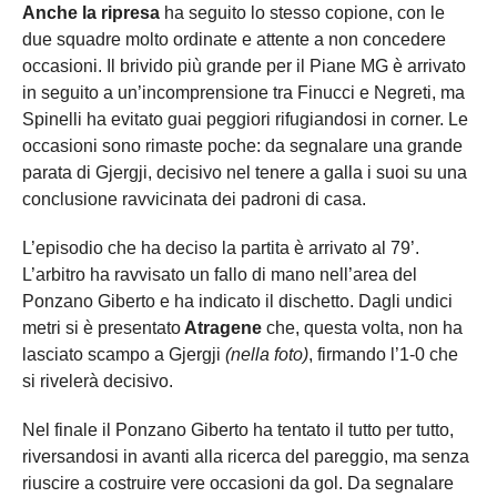
Anche la ripresa
ha seguito lo stesso copione, con le
due squadre molto ordinate e attente a non concedere
occasioni. Il brivido più grande per il Piane MG è arrivato
in seguito a un’incomprensione tra Finucci e Negreti, ma
Spinelli ha evitato guai peggiori rifugiandosi in corner. Le
occasioni sono rimaste poche: da segnalare una grande
parata di Gjergji, decisivo nel tenere a galla i suoi su una
conclusione ravvicinata dei padroni di casa.
L’episodio che ha deciso la partita è arrivato al 79’.
L’arbitro ha ravvisato un fallo di mano nell’area del
Ponzano Giberto e ha indicato il dischetto. Dagli undici
metri si è presentato
Atragene
che, questa volta, non ha
lasciato scampo a Gjergji
(nella foto)
, firmando l’1-0 che
si rivelerà decisivo.
Nel finale il Ponzano Giberto ha tentato il tutto per tutto,
riversandosi in avanti alla ricerca del pareggio, ma senza
riuscire a costruire vere occasioni da gol. Da segnalare