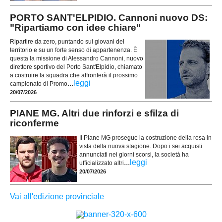
PORTO SANT'ELPIDIO. Cannoni nuovo DS:
"Ripartiamo con idee chiare"
Ripartire da zero, puntando sui giovani del
territorio e su un forte senso di appartenenza. È
questa la missione di Alessandro Cannoni, nuovo
direttore sportivo del Porto Sant'Elpidio, chiamato
a costruire la squadra che affronterà il prossimo
...
leggi
campionato di Promo
20/07/2026
PIANE MG. Altri due rinforzi e sfilza di
riconferme
Il Piane MG prosegue la costruzione della rosa in
vista della nuova stagione. Dopo i sei acquisti
annunciati nei giorni scorsi, la società ha
...
leggi
ufficializzato altri
20/07/2026
Vai all'edizione provinciale