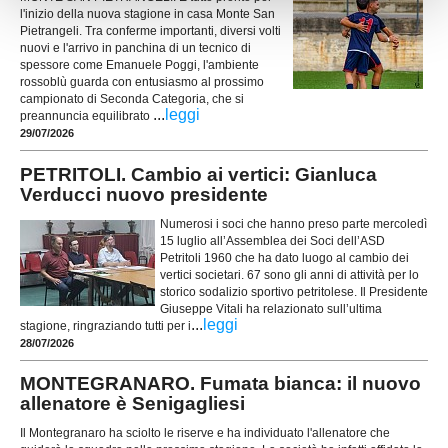
l'inizio della nuova stagione in casa Monte San
Pietrangeli. Tra conferme importanti, diversi volti
nuovi e l'arrivo in panchina di un tecnico di
spessore come Emanuele Poggi, l'ambiente
rossoblù guarda con entusiasmo al prossimo
campionato di Seconda Categoria, che si
...
leggi
preannuncia equilibrato
29/07/2026
PETRITOLI. Cambio ai vertici: Gianluca
Verducci nuovo presidente
Numerosi i soci che hanno preso parte mercoledì
15 luglio all’Assemblea dei Soci dell’ASD
Petritoli 1960 che ha dato luogo al cambio dei
vertici societari. 67 sono gli anni di attività per lo
storico sodalizio sportivo petritolese. Il Presidente
Giuseppe Vitali ha relazionato sull’ultima
...
leggi
stagione, ringraziando tutti per i
28/07/2026
MONTEGRANARO. Fumata bianca: il nuovo
allenatore è Senigagliesi
Il Montegranaro ha sciolto le riserve e ha individuato l'allenatore che