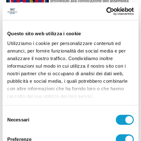
provveduto alla convocazione dell’assemblea
dei soci. Preso atto della volontà del Presidente
Alessandro Santini di non proseguire nel suo
...
leggi
mandato cos&ig
01/08/2026
Questo sito web utilizza i cookie
POLISP. PETRUS. Panchina a Francesco
Utilizziamo i cookie per personalizzare contenuti ed
Bosoni: 9 acquisti per migliorare
annunci, per fornire funzionalità dei social media e per
MONSAMPIETRO MORICO. La Polisportiva
analizzare il nostro traffico. Condividiamo inoltre
Petrus, dopo un'estate all'insegna delle tante
informazioni sul modo in cui utilizza il nostro sito con i
iniziative organizzate in paese, tra cui il corso di
tennis e di yoga, si accinge a iniziare la nuova
nostri partner che si occupano di analisi dei dati web,
stagione calcistica. Il nuovo allenatore sarà
pubblicità e social media, i quali potrebbero combinarle
Francesco Bosoni, reduce dall'esperienza alla
con altre informazioni che ha fornito loro o che hanno
guida delle Piane di Montegiorgio, pronto a mettesi in gioco in questa
...
leggi
nuova a
raccolto dal suo utilizzo dei loro servizi.
02/08/2026
L'Amatori San Giorgio cambia pelle: nasce
Selezione
l'ATLETICO SAN GIORGIO
Necessari
del
PORTO SAN GIORGIO. Una nuova identità per
consenso
guardare al futuro con maggiore ambizione.
L'Amatori San Giorgio cambia ufficialmente nome
Preferenze