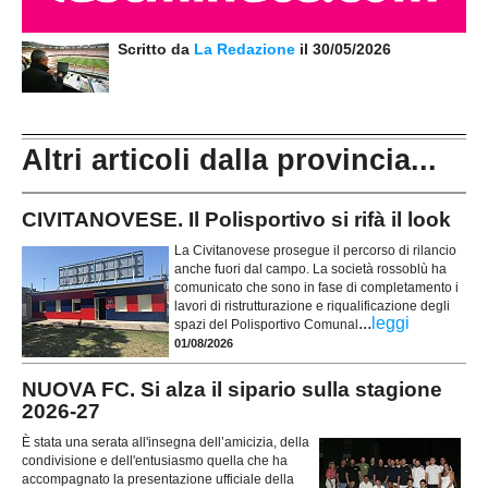
Scritto da
La Redazione
il 30/05/2026
Altri articoli dalla provincia...
CIVITANOVESE. Il Polisportivo si rifà il look
La Civitanovese prosegue il percorso di rilancio
anche fuori dal campo. La società rossoblù ha
comunicato che sono in fase di completamento i
lavori di ristrutturazione e riqualificazione degli
...
leggi
spazi del Polisportivo Comunal
01/08/2026
NUOVA FC. Si alza il sipario sulla stagione
2026-27
È stata una serata all'insegna dell’amicizia, della
condivisione e dell'entusiasmo quella che ha
accompagnato la presentazione ufficiale della