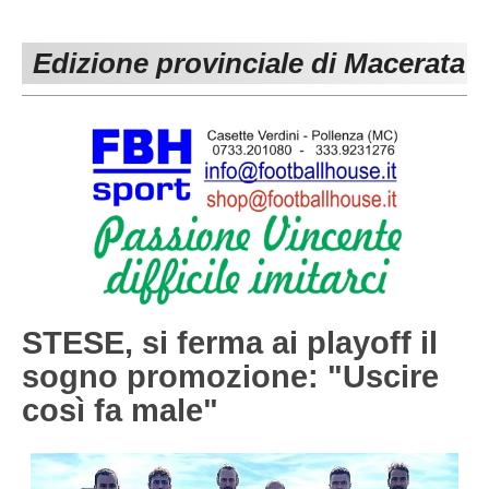
PESARO URBINO
PROMOZIONE
DIRETTA
Edizione provinciale di Macerata
Carica la tua Rosa
1^ CATEGORIA
2^ CATEGORIA
3^ CATEGORIA
GIOVANILI
STESE, si ferma ai playoff il
sogno promozione: "Uscire
così fa male"