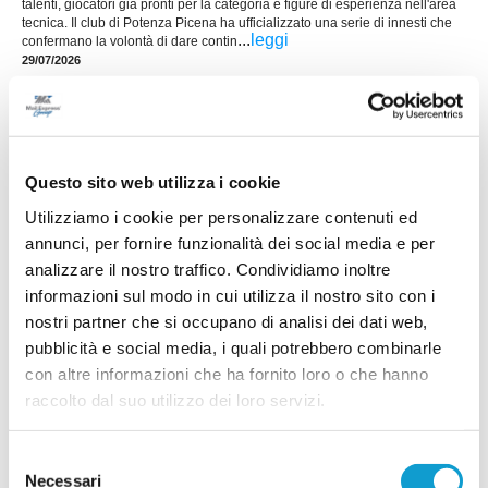
talenti, giocatori già pronti per la categoria e figure di esperienza nell'area
tecnica. Il club di Potenza Picena ha ufficializzato una serie di innesti che
...
leggi
confermano la volontà di dare contin
29/07/2026
LORESE. Prende forma la nuova squadra di
mister Malatesta
...
leggi
28/07/2026
Questo sito web utilizza i cookie
Utilizziamo i cookie per personalizzare contenuti ed
annunci, per fornire funzionalità dei social media e per
analizzare il nostro traffico. Condividiamo inoltre
informazioni sul modo in cui utilizza il nostro sito con i
RICCI: "Mercato importante, ora dobbiamo
nostri partner che si occupano di analisi dei dati web,
diventare una squadra"
pubblicità e social media, i quali potrebbero combinarle
...
leggi
con altre informazioni che ha fornito loro o che hanno
28/07/2026
raccolto dal suo utilizzo dei loro servizi.
Selezione
Necessari
SALESIANA VIGOR. Conferme importanti e
del