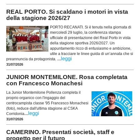
REAL PORTO. Si scaldano i motori in vista
della stagione 2026/27
PORTO RECANATI. Si è tenuta nella giornata di
mercoledì 29 luglio, la conferenza stampa
ufficiale di presentazione del Real Porto in vista
della stagione sportiva 2026/2027. Un
appuntamento ricco di entusiasmo e ambizione,
utile a tracciare le linee guida di un’annata che si
...
leggi
preannuncia da protagonista.
31/07/2026
JUNIOR MONTEMILONE. Rosa completata
con Francesco Monachesi
La Junior Montemilone Pollenza completa il
proprio organico con l'ingaggio del
centrocampista classe '95 Francesco Monachesi
(foto), reduce dall'ultima stagione al CSKA
...
leggi
Corridonia
31/07/2026
CAMERINO. Presentati società, staff e
progetto per il futuro