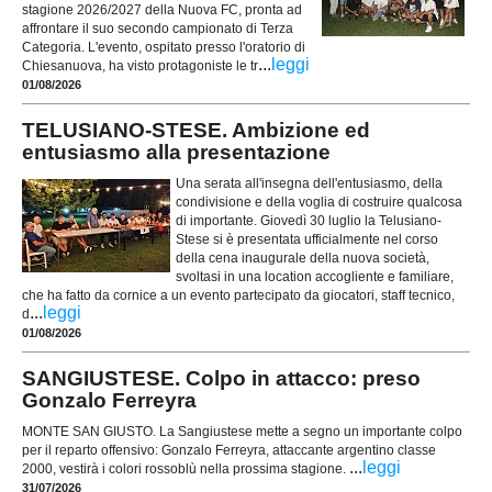
stagione 2026/2027 della Nuova FC, pronta ad
affrontare il suo secondo campionato di Terza
Categoria. L'evento, ospitato presso l'oratorio di
...
leggi
Chiesanuova, ha visto protagoniste le tr
01/08/2026
TELUSIANO-STESE. Ambizione ed
entusiasmo alla presentazione
Una serata all'insegna dell'entusiasmo, della
condivisione e della voglia di costruire qualcosa
di importante. Giovedì 30 luglio la Telusiano-
Stese si è presentata ufficialmente nel corso
della cena inaugurale della nuova società,
svoltasi in una location accogliente e familiare,
che ha fatto da cornice a un evento partecipato da giocatori, staff tecnico,
...
leggi
d
01/08/2026
SANGIUSTESE. Colpo in attacco: preso
Gonzalo Ferreyra
MONTE SAN GIUSTO. La Sangiustese mette a segno un importante colpo
per il reparto offensivo: Gonzalo Ferreyra, attaccante argentino classe
...
leggi
2000, vestirà i colori rossoblù nella prossima stagione.
31/07/2026