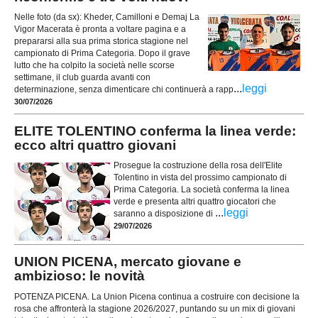
Nelle foto (da sx): Kheder, Camilloni e Demaj La
Vigor Macerata è pronta a voltare pagina e a
prepararsi alla sua prima storica stagione nel
campionato di Prima Categoria. Dopo il grave
lutto che ha colpito la società nelle scorse
settimane, il club guarda avanti con
...
leggi
determinazione, senza dimenticare chi continuerà a rapp
30/07/2026
ELITE TOLENTINO conferma la linea verde:
ecco altri quattro giovani
Prosegue la costruzione della rosa dell'Elite
Tolentino in vista del prossimo campionato di
Prima Categoria. La società conferma la linea
verde e presenta altri quattro giocatori che
...
leggi
saranno a disposizione di
29/07/2026
UNION PICENA, mercato giovane e
ambizioso: le novità
POTENZA PICENA. La Union Picena continua a costruire con decisione la
rosa che affronterà la stagione 2026/2027, puntando su un mix di giovani