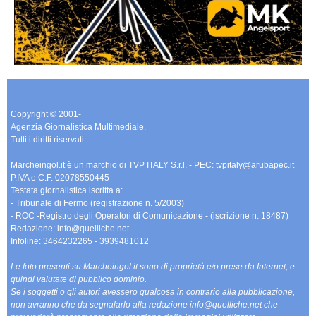
-------------------------------------------------------------
Copyright © 2001-
Agenzia Giornalistica Multimediale.
Tutti i diritti riservati.
Marcheingol.it è un marchio di TVP ITALY S.r.l. - PEC: tvpitaly@arubapec.it
P.IVA e C.F. 02078550445
Testata giornalistica iscritta a:
- Tribunale di Fermo (registrazione n. 5/2003)
- ROC -Registro degli Operatori di Comunicazione - (iscrizione n. 18487)
Redazione: info@quelliche.net
Infoline: 3464232265 - 3939481012
Le foto presenti su Marcheingol.it sono di proprietà e/o prese da Internet, e
quindi valutate di pubblico dominio.
Se i soggetti o gli autori avessero qualcosa in contrario alla pubblicazione,
non avranno che da segnalarlo alla redazione info@quelliche.net che