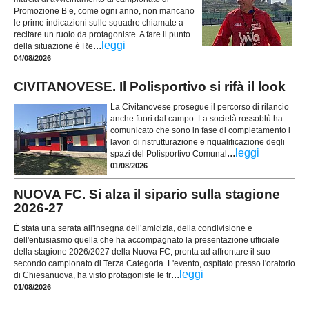
Promozione B e, come ogni anno, non mancano
le prime indicazioni sulle squadre chiamate a
recitare un ruolo da protagoniste. A fare il punto
...
leggi
della situazione è Re
04/08/2026
CIVITANOVESE. Il Polisportivo si rifà il look
La Civitanovese prosegue il percorso di rilancio
anche fuori dal campo. La società rossoblù ha
comunicato che sono in fase di completamento i
lavori di ristrutturazione e riqualificazione degli
...
leggi
spazi del Polisportivo Comunal
01/08/2026
NUOVA FC. Si alza il sipario sulla stagione
2026-27
È stata una serata all'insegna dell’amicizia, della condivisione e
dell'entusiasmo quella che ha accompagnato la presentazione ufficiale
della stagione 2026/2027 della Nuova FC, pronta ad affrontare il suo
secondo campionato di Terza Categoria. L'evento, ospitato presso l'oratorio
...
leggi
di Chiesanuova, ha visto protagoniste le tr
01/08/2026