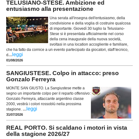
TELUSIANO-STESE. Ambizione ed
entusiasmo alla presentazione
Una serata all'insegna dell'entusiasmo, della
condivisione e della voglia di costruire qualcosa
di importante. Giovedì 30 luglio la Telusiano-
Stese si è presentata ufficialmente nel corso
della cena inaugurale della nuova società,
svoltasi in una location accogliente e familiare,
che ha fatto da cornice a un evento partecipato da giocatori, staff tecnico,
...
leggi
d
01/08/2026
SANGIUSTESE. Colpo in attacco: preso
Gonzalo Ferreyra
MONTE SAN GIUSTO. La Sangiustese mette a
segno un importante colpo per il reparto offensivo:
Gonzalo Ferreyra, attaccante argentino classe
2000, vestirà i colori rossoblù nella prossima
...
leggi
stagione.
31/07/2026
REAL PORTO. Si scaldano i motori in vista
della stagione 2026/27