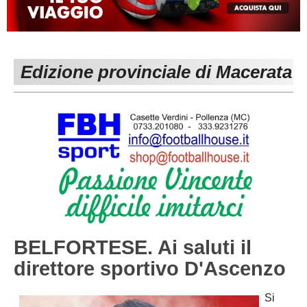
MACERATA
ECCELLENZA
REGIONALI
PESARO URBINO
PROMOZIONE
DIRETTA
Edizione provinciale di Macerata
Carica la tua Rosa
1^ CATEGORIA
2^ CATEGORIA
3^ CATEGORIA
GIOVANILI
BELFORTESE. Ai saluti il
direttore sportivo D'Ascenzo
Si