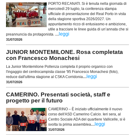
PORTO RECANATI. Si è tenuta nella giornata di
mercoledì 29 luglio, la conferenza stampa
ufficiale di presentazione del Real Porto in vista
della stagione sportiva 2026/2027. Un
appuntamento ricco di entusiasmo e ambizione,
utile a tracciare le linee guida di un’annata che si
...
leggi
preannuncia da protagonista.
31/07/2026
JUNIOR MONTEMILONE. Rosa completata
con Francesco Monachesi
La Junior Montemilone Pollenza completa il proprio organico con
l'ingaggio del centrocampista classe '95 Francesco Monachesi (foto),
...
leggi
reduce dall'ultima stagione al CSKA Corridonia
31/07/2026
CAMERINO. Presentati società, staff e
progetto per il futuro
CAMERINO – È iniziato ufficialmente il nuovo
corso dell'ASD Camerino Calcio. Ieri sera, al
Centro Sociale ADA del quartiere Vallicelle, si è
...
leggi
svolta la prima assemblea
31/07/2026