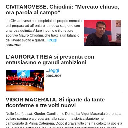
CIVITANOVESE. Chiodini: "Mercato chiuso,
ora parola al campo"
La Civitanovese ha completato il proprio mercato
e si prepara ad affrontare la nuova stagione con
una rosa definita. A fare il punto è il direttore
sportivo Mauro Chiodini, che traccia un bilancio
...
leggi
del lavoro svolto e guard
30/07/2026
L'AURORA TREIA si presenta con
entusiasmo e grandi ambizioni
...
leggi
29/07/2026
VIGOR MACERATA. Si riparte da tante
riconferme e tre volti nuovi
Nelle foto (da sx): Kheder, Camilloni e Demaj La Vigor Macerata è pronta a
voltare pagina e a prepararsi alla sua prima storica stagione nel
campionato di Prima Categoria. Dopo il grave lutto che ha colpito la società