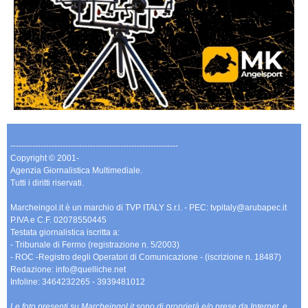
-------------------------------------------------------------
Copyright © 2001-
Agenzia Giornalistica Multimediale.
Tutti i diritti riservati.
Marcheingol.it è un marchio di TVP ITALY S.r.l. - PEC: tvpitaly@arubapec.it
P.IVA e C.F. 02078550445
Testata giornalistica iscritta a:
- Tribunale di Fermo (registrazione n. 5/2003)
- ROC -Registro degli Operatori di Comunicazione - (iscrizione n. 18487)
Redazione: info@quelliche.net
Infoline: 3464232265 - 3939481012
Le foto presenti su Marcheingol.it sono di proprietà e/o prese da Internet, e