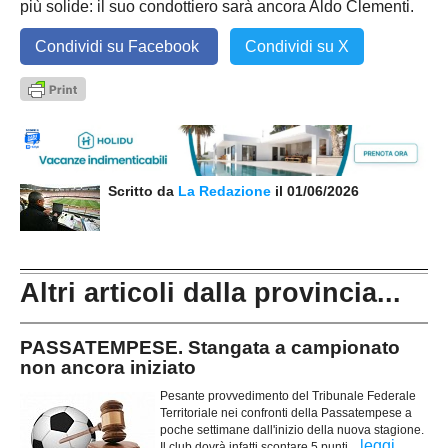
più solide: il suo condottiero sarà ancora Aldo Clementi.
Condividi su Facebook
Condividi su X
Scritto da
La Redazione
il 01/06/2026
Altri articoli dalla provincia...
PASSATEMPESE. Stangata a campionato
non ancora iniziato
Pesante provvedimento del Tribunale Federale
Territoriale nei confronti della Passatempese a
poche settimane dall'inizio della nuova stagione.
...
leggi
Il club dovrà infatti scontare 5 punti