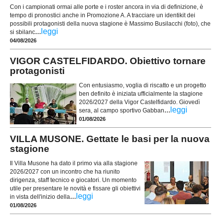
Con i campionati ormai alle porte e i roster ancora in via di definizione, è
tempo di pronostici anche in Promozione A. A tracciare un identikit dei
possibili protagonisti della nuova stagione è Massimo Busilacchi (foto), che
...
leggi
si sbilanc
04/08/2026
VIGOR CASTELFIDARDO. Obiettivo tornare
protagonisti
Con entusiasmo, voglia di riscatto e un progetto
ben definito è iniziata ufficialmente la stagione
2026/2027 della Vigor Castelfidardo. Giovedì
...
leggi
sera, al campo sportivo Gabban
01/08/2026
VILLA MUSONE. Gettate le basi per la nuova
stagione
Il Villa Musone ha dato il primo via alla stagione
2026/2027 con un incontro che ha riunito
dirigenza, staff tecnico e giocatori. Un momento
utile per presentare le novità e fissare gli obiettivi
...
leggi
in vista dell'inizio della
01/08/2026