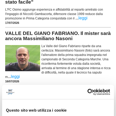
stato facile"
L'FC Osimo aggiunge esperienza e affidabilità al reparto arretrato con
l'ingaggio di Niccolò Gambacorta, difensore classe 1999 reduce dalla
...
leggi
promozione in Prima Categoria conquistata con il
17/07/2026
VALLE DEL GIANO FABRIANO. Il mister sarà
ancora Massimiliano Nasoni
La Valle del Giano Fabriano riparte da una
certezza: Massimiliano Nasoni (foto) sarà ancora
l'allenatore della prima squadra impegnata nel
campionato di Seconda Categoria Marche. Una
riconferma fortemente voluta dalla società,
arrivata al termine di una stagione intensa e ricca
di difficoltà, nella quale il tecnico ha saputo
...
leggi
m
16/07/2026
NUOVA SIROLESE. Sei nuovi innesti per
alzare l'asticella
...
leggi
16/07/2026
Questo sito web utilizza i cookie