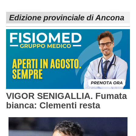
PESARO URBINO
PROMOZIONE
DIRETTA
Edizione provinciale di Ancona
Carica la tua Rosa
1^ CATEGORIA
2^ CATEGORIA
3^ CATEGORIA
GIOVANILI
VIGOR SENIGALLIA. Fumata
bianca: Clementi resta