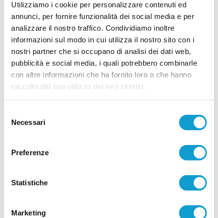
Utilizziamo i cookie per personalizzare contenuti ed
annunci, per fornire funzionalità dei social media e per
analizzare il nostro traffico. Condividiamo inoltre
FC OSIMO. Rinforzo in difesa: preso
informazioni sul modo in cui utilizza il nostro sito con i
Lorenzo Baccarini
nostri partner che si occupano di analisi dei dati web,
L'FC Osimo 2011 aggiunge un nuovo tassello al
pubblicità e social media, i quali potrebbero combinarle
reparto arretrato con l'ingaggio del difensore
con altre informazioni che ha fornito loro o che hanno
centrale Lorenzo Baccarini, classe 2003, reduce
dall'ultima stagione disputata con la
raccolto dal suo utilizzo dei loro servizi.
...
leggi
Filottranes
16/07/2026
Selezione
Vai all'edizione provinciale
Necessari
del
consenso
Preferenze
Statistiche
Marketing