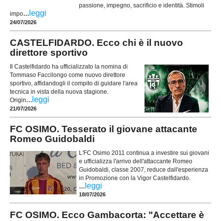
passione, impegno, sacrificio e identità. Stimoli
...
leggi
impo
24/07/2026
CASTELFIDARDO. Ecco chi è il nuovo
direttore sportivo
Il Castelfidardo ha ufficializzato la nomina di
Tommaso Faccilongo come nuovo direttore
sportivo, affidandogli il compito di guidare l'area
tecnica in vista della nuova stagione.
...
leggi
Origin
21/07/2026
FC OSIMO. Tesserato il giovane attacante
Romeo Guidobaldi
L'FC Osimo 2011 continua a investire sui giovani
e ufficializza l'arrivo dell'attaccante Romeo
Guidobaldi, classe 2007, reduce dall'esperienza
in Promozione con la Vigor Castelfidardo.
...
leggi
18/07/2026
FC OSIMO. Ecco Gambacorta: "Accettare è