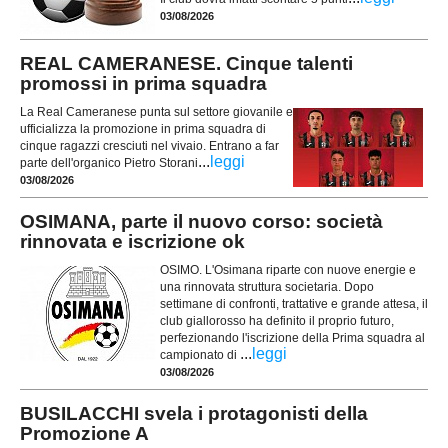
03/08/2026
REAL CAMERANESE. Cinque talenti
promossi in prima squadra
La Real Cameranese punta sul settore giovanile e
ufficializza la promozione in prima squadra di
cinque ragazzi cresciuti nel vivaio. Entrano a far
...
leggi
parte dell'organico Pietro Storani
03/08/2026
OSIMANA, parte il nuovo corso: società
rinnovata e iscrizione ok
OSIMO. L'Osimana riparte con nuove energie e
una rinnovata struttura societaria. Dopo
settimane di confronti, trattative e grande attesa, il
club giallorosso ha definito il proprio futuro,
perfezionando l'iscrizione della Prima squadra al
...
leggi
campionato di
03/08/2026
BUSILACCHI svela i protagonisti della
Promozione A