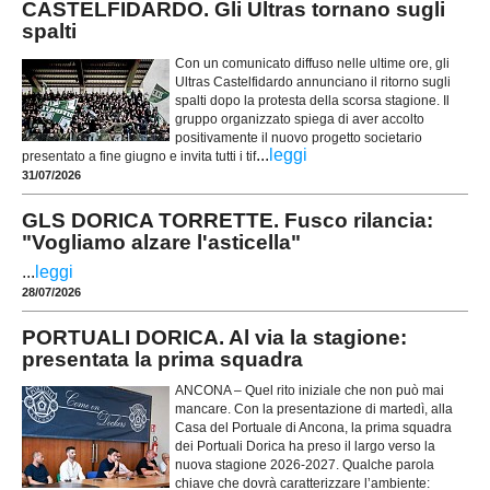
CASTELFIDARDO. Gli Ultras tornano sugli
spalti
Con un comunicato diffuso nelle ultime ore, gli
Ultras Castelfidardo annunciano il ritorno sugli
spalti dopo la protesta della scorsa stagione. Il
gruppo organizzato spiega di aver accolto
positivamente il nuovo progetto societario
...
leggi
presentato a fine giugno e invita tutti i tif
31/07/2026
GLS DORICA TORRETTE. Fusco rilancia:
"Vogliamo alzare l'asticella"
...
leggi
28/07/2026
PORTUALI DORICA. Al via la stagione:
presentata la prima squadra
ANCONA – Quel rito iniziale che non può mai
mancare. Con la presentazione di martedì, alla
Casa del Portuale di Ancona, la prima squadra
dei Portuali Dorica ha preso il largo verso la
nuova stagione 2026-2027. Qualche parola
chiave che dovrà caratterizzare l’ambiente: