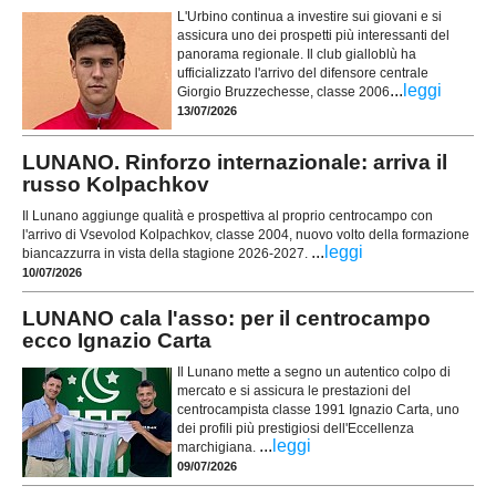
L'Urbino continua a investire sui giovani e si
assicura uno dei prospetti più interessanti del
panorama regionale. Il club gialloblù ha
ufficializzato l'arrivo del difensore centrale
...
leggi
Giorgio Bruzzechesse, classe 2006
13/07/2026
LUNANO. Rinforzo internazionale: arriva il
russo Kolpachkov
Il Lunano aggiunge qualità e prospettiva al proprio centrocampo con
l'arrivo di Vsevolod Kolpachkov, classe 2004, nuovo volto della formazione
...
leggi
biancazzurra in vista della stagione 2026-2027.
10/07/2026
LUNANO cala l'asso: per il centrocampo
ecco Ignazio Carta
Il Lunano mette a segno un autentico colpo di
mercato e si assicura le prestazioni del
centrocampista classe 1991 Ignazio Carta, uno
dei profili più prestigiosi dell'Eccellenza
...
leggi
marchigiana.
09/07/2026