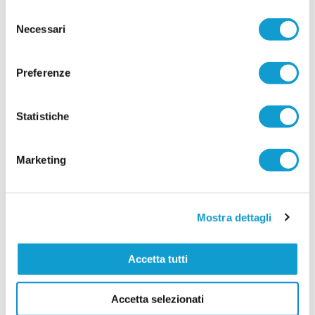
la stagione 2026-2027. La società ha affidato la
Selezione
guida della prima squadra a Samuele Gobbi,
tecnico classe 1987 originario di Serra
Necessari
del
...
leggi
Sant'Abbondio.
consenso
26/06/2026
Preferenze
Vai all'edizione provinciale
Statistiche
Marketing
Mostra dettagli
Accetta tutti
Accetta selezionati