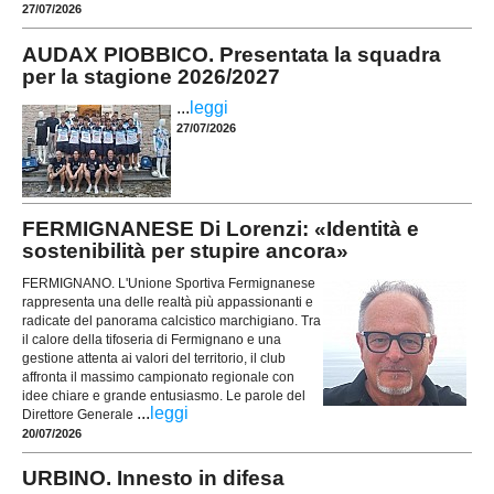
27/07/2026
AUDAX PIOBBICO. Presentata la squadra
per la stagione 2026/2027
...
leggi
27/07/2026
FERMIGNANESE Di Lorenzi: «Identità e
sostenibilità per stupire ancora»
FERMIGNANO. L'Unione Sportiva Fermignanese
rappresenta una delle realtà più appassionanti e
radicate del panorama calcistico marchigiano. Tra
il calore della tifoseria di Fermignano e una
gestione attenta ai valori del territorio, il club
affronta il massimo campionato regionale con
idee chiare e grande entusiasmo. Le parole del
...
leggi
Direttore Generale
20/07/2026
URBINO. Innesto in difesa