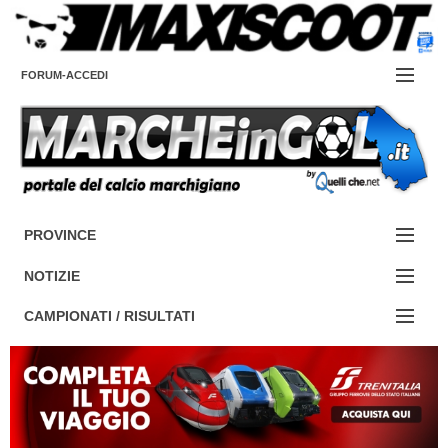
FORUM-ACCEDI
Contattaci
PROVINCE
EDIZIONE:
Cerca
NOTIZIE
ANCONA
NOTIZIE:
CAMPIONATI / RISULTATI
ASCOLI PICENO
SERIE C
Campionati e Risultati:
FERMO
SERIE D
NAZIONALI
MACERATA
ECCELLENZA
REGIONALI