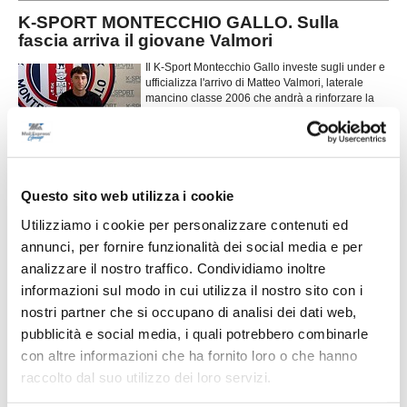
K-SPORT MONTECCHIO GALLO. Sulla
fascia arriva il giovane Valmori
Il K-Sport Montecchio Gallo investe sugli under e
ufficializza l'arrivo di Matteo Valmori, laterale
mancino classe 2006 che andrà a rinforzare la
rosa in vista della prossima stagione. Cresciuto
...
leggi
nel settore giova
29/06/2026
ATLETICO MONDOLFO. Rinnovato il
Questo sito web utilizza i cookie
direttivo: Colonna nuovo presidente
Utilizziamo i cookie per personalizzare contenuti ed
Tempo di novità in casa Atletico Mondolfo 1952,
dove l'assemblea annuale dei soci ha rinnovato i
annunci, per fornire funzionalità dei social media e per
vertici societari in vista della prossima stagione di
analizzare il nostro traffico. Condividiamo inoltre
...
leggi
Promozione. Dopo undici anni a
informazioni sul modo in cui utilizza il nostro sito con i
26/06/2026
nostri partner che si occupano di analisi dei dati web,
pubblicità e social media, i quali potrebbero combinarle
FRONTONE SERRA. Ecco il nuovo
con altre informazioni che ha fornito loro o che hanno
allenatore
raccolto dal suo utilizzo dei loro servizi.
Il Frontone Serra ha scelto il nuovo allenatore per