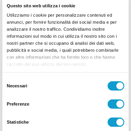
la porta azzurrostellata Andrea Morlacco (foto sx)
Questo sito web utilizza i cookie
e Mosè Malizia (foto dx); escono Ottaviani ed
Elisei, che la società ringrazia per la serietà e
Utilizziamo i cookie per personalizzare contenuti ed
l’impegno dimostrati, con una particolare
annunci, per fornire funzionalità dei social media e per
...
leggi
menzione pe
analizzare il nostro traffico. Condividiamo inoltre
27/07/2026
informazioni sul modo in cui utilizza il nostro sito con i
L'OSIMANA fa chiarezza su iscrizione,
nostri partner che si occupano di analisi dei dati web,
cessione e futuro della società
pubblicità e social media, i quali potrebbero combinarle
Con un comunicato ufficiale, la USD Osimana
con altre informazioni che ha fornito loro o che hanno
interviene per fare chiarezza dopo le numerose
raccolto dal suo utilizzo dei loro servizi.
voci circolate nelle ultime settimane sul futuro del
club. La società giallorossa conferma l'iscrizione
al prossimo campionato di Eccellenza, aggiorna
...
leggi
Selezione
sullo stato della trattativa
25/07/2026
Necessari
del
consenso
Vai all'edizione provinciale
Preferenze
Statistiche