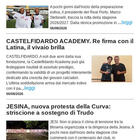
A pochi giorni dall'inizio della preparazione
estiva, il presidente del Real Porto, Marco
Stefanelli, traccia la rotta della stagione
...
leggi
2026/2027. Dalla storica promozione in
06/08/2026
CASTELFIDARDO ACADEMY. Re firma con il
Latina, il vivaio brilla
CASTELFIDARDO. A soli due anni dalla sua
fondazione, la Castelfidardo Academy può già
festeggiare risultati di assoluto prestigio,
confermando la validità di un progetto interamente
dedicato alla crescita dei giovani calciatori.
L'ultima soddisfazione arriva dal mercato estivo
...
leggi
con il pa
05/08/2026
JESINA, nuova protesta della Curva:
striscione a sostegno di Trudo
JESI. Non si placa il clima di tensione tra la
tifoseria organizzata e la dirigenza della Jesina. A
pochi mesi dall'inizio della stagione che
culminerà con il centenario del club, in