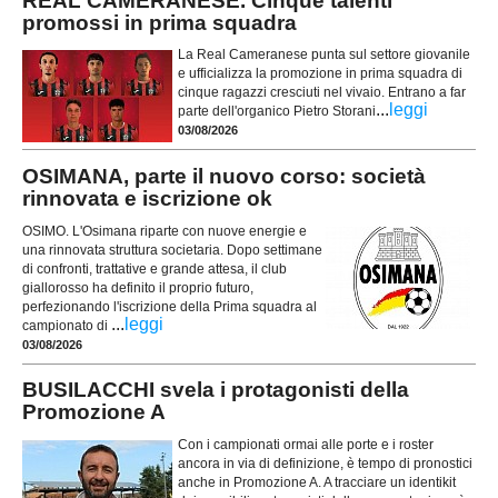
REAL CAMERANESE. Cinque talenti
promossi in prima squadra
La Real Cameranese punta sul settore giovanile
e ufficializza la promozione in prima squadra di
cinque ragazzi cresciuti nel vivaio. Entrano a far
...
leggi
parte dell'organico Pietro Storani
03/08/2026
OSIMANA, parte il nuovo corso: società
rinnovata e iscrizione ok
OSIMO. L'Osimana riparte con nuove energie e
una rinnovata struttura societaria. Dopo settimane
di confronti, trattative e grande attesa, il club
giallorosso ha definito il proprio futuro,
perfezionando l'iscrizione della Prima squadra al
...
leggi
campionato di
03/08/2026
BUSILACCHI svela i protagonisti della
Promozione A
Con i campionati ormai alle porte e i roster
ancora in via di definizione, è tempo di pronostici
anche in Promozione A. A tracciare un identikit