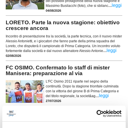
dei possibili protagonisti della nuova stagione è
...
leggi
Massimo Busilacchi (foto), che si sbilanc
04/08/2026
LORETO. Parte la nuova stagione: obiettivo
crescere ancora
Incontro di presentazione tra la società, la parte tecnica, con il nuovo mister
Alessio Antonietti, e i giocatori che fanno parte della prima squadra del
Loreto, che disputerà il campionato di Prima Categoria. Un incontro voluto
...
leggi
fortemente dalla società e dal nuovo allenatore Alessio Antonie
02/08/2026
FC OSIMO. Confermato lo staff di mister
Manisera: preparazione al via
L'FC Osimo 2011 riparte nel segno della
continuità. Dopo la stagione trionfale culminata
con la vittoria del girone B di Prima Categoria e
...
leggi
del titolo regionale, la societ&ag
27/07/2026
LORETO. Porte girevoli. Giovedì 30 luglio la
presentazione ufficiale
Porte girevoli nel C.S. Loreto: entrano a difendere