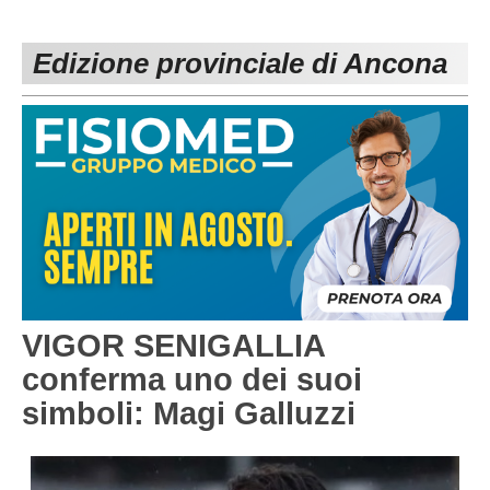
PESARO URBINO
PROMOZIONE
DIRETTA
Edizione provinciale di Ancona
Carica la tua Rosa
1^ CATEGORIA
2^ CATEGORIA
3^ CATEGORIA
GIOVANILI
VIGOR SENIGALLIA
conferma uno dei suoi
simboli: Magi Galluzzi