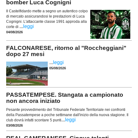
bomber Luca Cognigni
Il Castelfidardo mette a segno un autentico colpo
di mercato assicurandosi le prestazioni di Luca
Cognigni. L'attaccante classe 1991 approda alla
...
leggi
corte di
04/08/2026
FALCONARESE, ritorno al "Roccheggiani"
dopo 27 mesi
...
leggi
05/08/2026
PASSATEMPESE. Stangata a campionato
non ancora iniziato
Pesante provvedimento del Tribunale Federale Territoriale nei confronti
della Passatempese a poche settimane dall'inizio della nuova stagione. Il
...
leggi
club dovrà infatti scontare 5 punti
03/08/2026