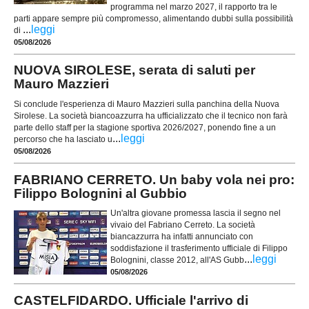
programma nel marzo 2027, il rapporto tra le
parti appare sempre più compromesso, alimentando dubbi sulla possibilità
...
leggi
di
05/08/2026
NUOVA SIROLESE, serata di saluti per
Mauro Mazzieri
Si conclude l'esperienza di Mauro Mazzieri sulla panchina della Nuova
Sirolese. La società biancoazzurra ha ufficializzato che il tecnico non farà
parte dello staff per la stagione sportiva 2026/2027, ponendo fine a un
...
leggi
percorso che ha lasciato u
05/08/2026
FABRIANO CERRETO. Un baby vola nei pro:
Filippo Bolognini al Gubbio
Un'altra giovane promessa lascia il segno nel
vivaio del Fabriano Cerreto. La società
biancazzurra ha infatti annunciato con
soddisfazione il trasferimento ufficiale di Filippo
...
leggi
Bolognini, classe 2012, all'AS Gubb
05/08/2026
CASTELFIDARDO. Ufficiale l'arrivo di