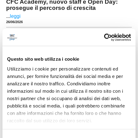
CFC Academy, nuovo staff e Open Day:
prosegue il percorso di crescita
...
leggi
26/06/2026
REAL SASSOFERRATO. Accordo per un
settore giovanile unico
Importante novità per il calcio giovanile del
territorio. Il Real Sassoferrato ha annunciato di
Questo sito web utilizza i cookie
aver raggiunto un accordo con il Sassoferrato
Genga per il subentro nella gestione dell'intero
Utilizziamo i cookie per personalizzare contenuti ed
...
leggi
settore giovanile
annunci, per fornire funzionalità dei social media e per
24/06/2026
analizzare il nostro traffico. Condividiamo inoltre
CASTELFIDARDO ACADEMY. Mauro
informazioni sul modo in cui utilizza il nostro sito con i
Bertarelli nuovo Direttore Tecnico
nostri partner che si occupano di analisi dei dati web,
Nella foto: Mauro Bertarelli e il presidente
pubblicità e social media, i quali potrebbero combinarle
Maximiliano Ciucciomei Il Castelfidardo Academy
con altre informazioni che ha fornito loro o che hanno
volta pagina e annuncia ufficialmente la nuova
raccolto dal suo utilizzo dei loro servizi.
guida tecnica per la stagione sportiva 2026/2027.
...
leggi
La società ha deciso di aff
21/06/2026
Selezione