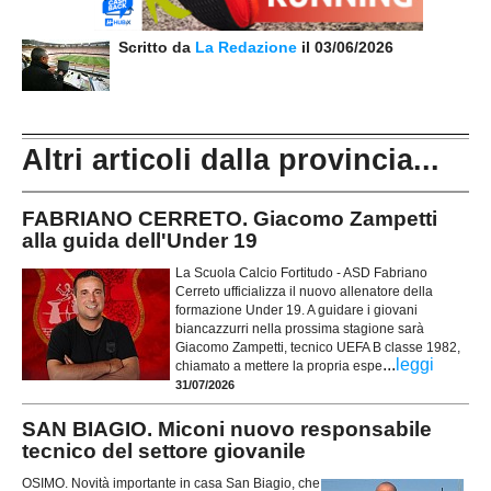
Scritto da
La Redazione
il 03/06/2026
Altri articoli dalla provincia...
FABRIANO CERRETO. Giacomo Zampetti
alla guida dell'Under 19
La Scuola Calcio Fortitudo - ASD Fabriano
Cerreto ufficializza il nuovo allenatore della
formazione Under 19. A guidare i giovani
biancazzurri nella prossima stagione sarà
Giacomo Zampetti, tecnico UEFA B classe 1982,
...
leggi
chiamato a mettere la propria espe
31/07/2026
SAN BIAGIO. Miconi nuovo responsabile
tecnico del settore giovanile
OSIMO. Novità importante in casa San Biagio, che