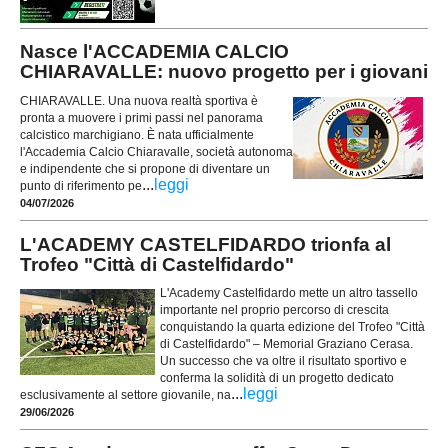
Nasce l'ACCADEMIA CALCIO
CHIARAVALLE: nuovo progetto per i giovani
CHIARAVALLE. Una nuova realtà sportiva è
pronta a muovere i primi passi nel panorama
calcistico marchigiano. È nata ufficialmente
l'Accademia Calcio Chiaravalle, società autonoma
e indipendente che si propone di diventare un
...
leggi
punto di riferimento pe
04/07/2026
L'ACADEMY CASTELFIDARDO trionfa al
Trofeo "Città di Castelfidardo"
L'Academy Castelfidardo mette un altro tassello
importante nel proprio percorso di crescita
conquistando la quarta edizione del Trofeo "Città
di Castelfidardo" – Memorial Graziano Cerasa.
Un successo che va oltre il risultato sportivo e
conferma la solidità di un progetto dedicato
...
leggi
esclusivamente al settore giovanile, na
29/06/2026