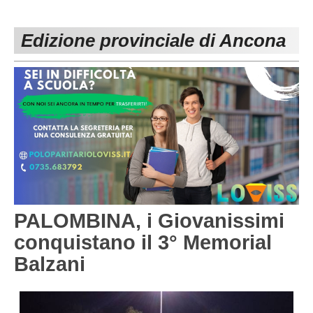
PESARO URBINO
PROMOZIONE
DIRETTA
Edizione provinciale di Ancona
Carica la tua Rosa
1^ CATEGORIA
2^ CATEGORIA
3^ CATEGORIA
GIOVANILI
PALOMBINA, i Giovanissimi
conquistano il 3° Memorial
Balzani