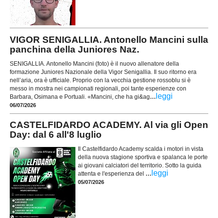
VIGOR SENIGALLIA. Antonello Mancini sulla
panchina della Juniores Naz.
SENIGALLIA. Antonello Mancini (foto) è il nuovo allenatore della
formazione Juniores Nazionale della Vigor Senigallia. Il suo ritorno era
nell’aria, ora è ufficiale. Proprio con la vecchia gestione rossoblu si è
messo in mostra nei campionati regionali, poi tante esperienze con
...
leggi
Barbara, Osimana e Portuali. «Mancini, che ha gi&ag
06/07/2026
CASTELFIDARDO ACADEMY. Al via gli Open
Day: dal 6 all'8 luglio
Il Castelfidardo Academy scalda i motori in vista
della nuova stagione sportiva e spalanca le porte
ai giovani calciatori del territorio. Sotto la guida
...
leggi
attenta e l'esperienza del
05/07/2026