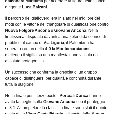
Falconara Marittima
per ricordare la figura dello storico
dirigente
Luca Balzani
.
Il percorso dei gialloverdi era iniziato nel migliore dei
modi con le vittorie nel triangolare di qualificazione contro
Nuova Folgore Ancona
e
Giovane Ancona
. Nella
finalissima, disputata davanti a una splendida cornice di
pubblico al campo di
Via Liguria
, il Palombina ha
superato con un netto
4-0 la Montemarcianese
,
mettendo il sigillo su una manifestazione vissuta da
assoluto protagonista.
Un successo che conferma la crescita di un gruppo
capace di distinguersi per qualità e continuità durante
tutta la stagione.
Nella finale per il terzo posto i
Portuali Dorica
hanno
avuto la meglio sulla
Giovane Ancona
con il punteggio
di 3-1. A completare la classifica finale sono stati il quinto
posto della
Vigor Castelfidardo
e il sesto della
Nuova