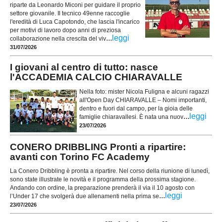
riparte da Leonardo Miconi per guidare il proprio
settore giovanile. Il tecnico 49enne raccoglie
l'eredità di Luca Capotondo, che lascia l'incarico
per motivi di lavoro dopo anni di preziosa
...
leggi
collaborazione nella crescita del viv
31/07/2026
I giovani al centro di tutto: nasce
l'ACCADEMIA CALCIO CHIARAVALLE
Nella foto: mister Nicola Fuligna e alcuni ragazzi
all'Open Day CHIARAVALLE – Nomi importanti,
dentro e fuori dal campo, per la gioia delle
...
leggi
famiglie chiaravallesi. È nata una nuov
23/07/2026
CONERO DRIBBLING Pronti a ripartire:
avanti con Torino FC Academy
La Conero Dribbling è pronta a ripartire. Nel corso della riunione di lunedì,
sono state illustrate le novità e il programma della prossima stagione.
Andando con ordine, la preparazione prenderà il via il 10 agosto con
...
leggi
l’Under 17 che svolgerà due allenamenti nella prima se
23/07/2026