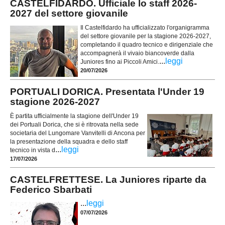
CASTELFIDARDO. Ufficiale lo staff 2026-
2027 del settore giovanile
Il Castelfidardo ha ufficializzato l'organigramma
del settore giovanile per la stagione 2026-2027,
completando il quadro tecnico e dirigenziale che
accompagnerà il vivaio biancoverde dalla
...
leggi
Juniores fino ai Piccoli Amici.
20/07/2026
PORTUALI DORICA. Presentata l'Under 19
stagione 2026-2027
È partita ufficialmente la stagione dell'Under 19
dei Portuali Dorica, che si è ritrovata nella sede
societaria del Lungomare Vanvitelli di Ancona per
la presentazione della squadra e dello staff
...
leggi
tecnico in vista d
17/07/2026
CASTELFRETTESE. La Juniores riparte da
Federico Sbarbati
...
leggi
07/07/2026