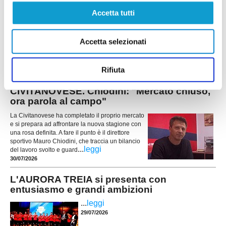
CAMERINO. Presentati società, staff e
Accetta tutti
progetto per il futuro
CAMERINO – È iniziato ufficialmente il nuovo
Accetta selezionati
corso dell'ASD Camerino Calcio. Ieri sera, al
Centro Sociale ADA del quartiere Vallicelle, si è
...
leggi
svolta la prima assemblea
Rifiuta
31/07/2026
CIVITANOVESE. Chiodini: "Mercato chiuso,
ora parola al campo"
La Civitanovese ha completato il proprio mercato
e si prepara ad affrontare la nuova stagione con
una rosa definita. A fare il punto è il direttore
sportivo Mauro Chiodini, che traccia un bilancio
...
leggi
del lavoro svolto e guard
30/07/2026
L'AURORA TREIA si presenta con
entusiasmo e grandi ambizioni
...
leggi
29/07/2026