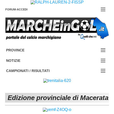
FORUM-ACCEDI
Contattaci
PROVINCE
EDIZIONE:
Cerca
NOTIZIE
ANCONA
NOTIZIE:
CAMPIONATI / RISULTATI
ASCOLI PICENO
SERIE C
Campionati e Risultati:
FERMO
SERIE D
NAZIONALI
Edizione provinciale di Macerata
MACERATA
ECCELLENZA
REGIONALI
PESARO URBINO
PROMOZIONE
DIRETTA