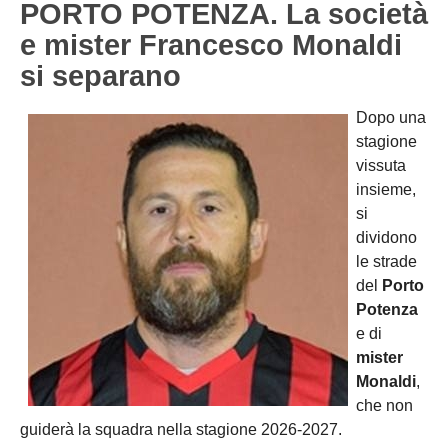
PORTO POTENZA. La società
Carica la tua Rosa
1^ CATEGORIA
e mister Francesco Monaldi
si separano
2^ CATEGORIA
3^ CATEGORIA
Dopo una
stagione
GIOVANILI
vissuta
insieme,
si
dividono
le strade
del
Porto
Potenza
e di
mister
Monaldi
,
che non
guiderà la squadra nella stagione 2026-2027.