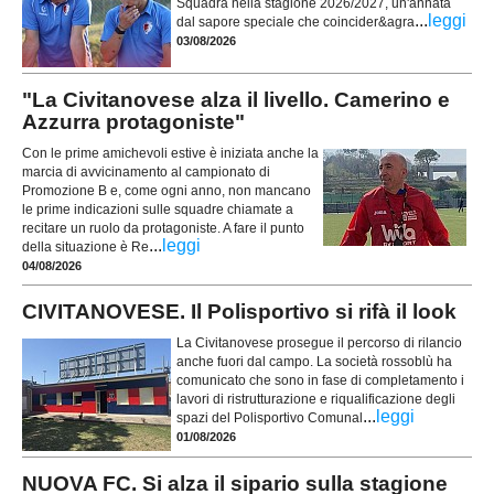
Squadra nella stagione 2026/2027, un'annata
...
leggi
dal sapore speciale che coincider&agra
03/08/2026
"La Civitanovese alza il livello. Camerino e
Azzurra protagoniste"
Con le prime amichevoli estive è iniziata anche la
marcia di avvicinamento al campionato di
Promozione B e, come ogni anno, non mancano
le prime indicazioni sulle squadre chiamate a
recitare un ruolo da protagoniste. A fare il punto
...
leggi
della situazione è Re
04/08/2026
CIVITANOVESE. Il Polisportivo si rifà il look
La Civitanovese prosegue il percorso di rilancio
anche fuori dal campo. La società rossoblù ha
comunicato che sono in fase di completamento i
lavori di ristrutturazione e riqualificazione degli
...
leggi
spazi del Polisportivo Comunal
01/08/2026
NUOVA FC. Si alza il sipario sulla stagione