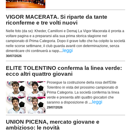
VIGOR MACERATA. Si riparte da tante
riconferme e tre volti nuovi
Nelle foto (da sx): Kheder, Camilloni e Demaj La Vigor Macerata è pronta a
voltare pagina e a prepararsi alla sua prima storica stagione nel
campionato di Prima Categoria. Dopo il grave lutto che ha colpito la società
nelle scorse settimane, il club guarda avanti con determinazione, senza
...
leggi
dimenticare chi continuerà a rapp
30/07/2026
ELITE TOLENTINO conferma la linea verde:
ecco altri quattro giovani
Prosegue la costruzione della rosa dell'Elite
Tolentino in vista del prossimo campionato di
Prima Categoria. La società conferma la linea
verde e presenta altri quattro giocatori che
...
leggi
saranno a disposizione di
29/07/2026
UNION PICENA, mercato giovane e
ambizioso: le novità