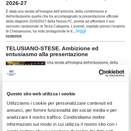
2026-27
È stata una serata all'insegna dell’amicizia, della condivisione e
dell'entusiasmo quella che ha accompagnato la presentazione ufficiale
della stagione 2026/2027 della Nuova FC, pronta ad affrontare il suo
secondo campionato di Terza Categoria. L'evento, ospitato presso l'oratorio
...
leggi
di Chiesanuova, ha visto protagoniste le tr
01/08/2026
TELUSIANO-STESE. Ambizione ed
entusiasmo alla presentazione
Una serata all'insegna dell'entusiasmo, della
condivisione e della voglia di costruire qualcosa
di importante. Giovedì 30 luglio la Telusiano-
Stese si è presentata ufficialmente nel corso
della cena inaugurale della nuova società,
svoltasi in una location accogliente e familiare,
che ha fatto da cornice a un evento partecipato da giocatori, staff tecnico,
Questo sito web utilizza i cookie
...
leggi
d
Utilizziamo i cookie per personalizzare contenuti ed
01/08/2026
annunci, per fornire funzionalità dei social media e per
SANGIUSTESE. Colpo in attacco: preso
analizzare il nostro traffico. Condividiamo inoltre
Gonzalo Ferreyra
informazioni sul modo in cui utilizza il nostro sito con i
MONTE SAN GIUSTO. La Sangiustese mette a
nostri partner che si occupano di analisi dei dati web,