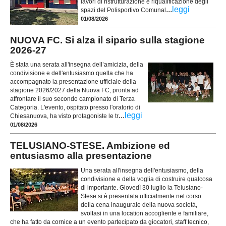
lavori di ristrutturazione e riqualificazione degli
...
leggi
spazi del Polisportivo Comunal
01/08/2026
NUOVA FC. Si alza il sipario sulla stagione
2026-27
È stata una serata all'insegna dell’amicizia, della
condivisione e dell'entusiasmo quella che ha
accompagnato la presentazione ufficiale della
stagione 2026/2027 della Nuova FC, pronta ad
affrontare il suo secondo campionato di Terza
Categoria. L'evento, ospitato presso l'oratorio di
...
leggi
Chiesanuova, ha visto protagoniste le tr
01/08/2026
TELUSIANO-STESE. Ambizione ed
entusiasmo alla presentazione
Una serata all'insegna dell'entusiasmo, della
condivisione e della voglia di costruire qualcosa
di importante. Giovedì 30 luglio la Telusiano-
Stese si è presentata ufficialmente nel corso
della cena inaugurale della nuova società,
svoltasi in una location accogliente e familiare,
che ha fatto da cornice a un evento partecipato da giocatori, staff tecnico,