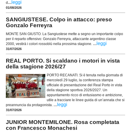
...
leggi
d
01/08/2026
SANGIUSTESE. Colpo in attacco: preso
Gonzalo Ferreyra
MONTE SAN GIUSTO. La Sangiustese mette a segno un importante colpo
per il reparto offensivo: Gonzalo Ferreyra, attaccante argentino classe
...
leggi
2000, vestirà i colori rossoblù nella prossima stagione.
31/07/2026
REAL PORTO. Si scaldano i motori in vista
della stagione 2026/27
PORTO RECANATI. Si è tenuta nella giornata di
mercoledì 29 luglio, la conferenza stampa
ufficiale di presentazione del Real Porto in vista
della stagione sportiva 2026/2027. Un
appuntamento ricco di entusiasmo e ambizione,
utile a tracciare le linee guida di un’annata che si
...
leggi
preannuncia da protagonista.
31/07/2026
JUNIOR MONTEMILONE. Rosa completata
con Francesco Monachesi