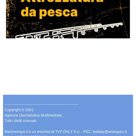
-------------------------------------------------------------
Copyright © 2001-
Agenzia Giornalistica Multimediale.
Tutti i diritti riservati.
Marcheingol.it è un marchio di TVP ITALY S.r.l. - PEC: tvpitaly@arubapec.it