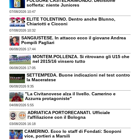
FOLGORE CASTELRAIMONDO. Decisione
sofferta: niente Juniores
07/08/2026 10:47
ELITE TOLENTINO. Dentro anche Blunno,
Chiariotti e Cicconi
07/08/2026 10:32
SANGIUSTESE. In attacco ecco il giovane Andrea
Pompili Pagliari
06/08/2026 17:44
MONTEM.POLLENZA. Si ritrovano gli U15 che
nel 2015/16 vinsero tutto
06/08/2026 17:05
SETTEMPEDA. Buone indicazioni nel test contro
la Maceratese
06/08/2026 9:35
"La Civitanovese alza il livello. Camerino e
Azzurra protagoniste"
04/08/2026 5:55
ADRIATICA PORTORECANATI. Ufficiale
l'affiliazione con il Bologna
03/08/2026 16:18
CAMERINO. Ecco lo staff di Fondati: Scoponi
vice, portieri a Marsili