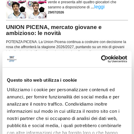
verde e presenta altri quattro giocatori che
...
leggi
saranno a disposizione di
29/07/2026
UNION PICENA, mercato giovane e
ambizioso: le novità
POTENZA PICENA. La Union Picena continua a costruire con decisione la
rosa che affronterà la stagione 2026/2027, puntando su un mix di giovani
talenti, giocatori già pronti per la categoria e figure di esperienza nell'area
tecnica. Il club di Potenza Picena ha ufficializzato una serie di innesti che
...
leggi
confermano la volontà di dare contin
29/07/2026
LORESE. Prende forma la nuova squadra di
Questo sito web utilizza i cookie
mister Malatesta
Utilizziamo i cookie per personalizzare contenuti ed
...
leggi
annunci, per fornire funzionalità dei social media e per
28/07/2026
analizzare il nostro traffico. Condividiamo inoltre
informazioni sul modo in cui utilizza il nostro sito con i
nostri partner che si occupano di analisi dei dati web,
pubblicità e social media, i quali potrebbero combinarle
con altre informazioni che ha fornito loro o che hanno