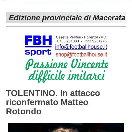
PESARO URBINO
PROMOZIONE
DIRETTA
Edizione provinciale di Macerata
Carica la tua Rosa
1^ CATEGORIA
2^ CATEGORIA
3^ CATEGORIA
GIOVANILI
TOLENTINO. In attacco
riconfermato Matteo
Rotondo