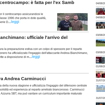
entrocampo: è fatta per l'ex Samb
04/08/2
per il centrocampo assicurandosi le
04/08/2
lasse 1996 che porta in dote qualità,
...
leggi
Serie D
03/08/2
chimano: ufficiale l'arrivo del
gura la preparazione estiva con un colpo di spessore per il reparto
03/08/2
nconero ha ufficializzato l'ingaggio dell'attaccante Andrea Bianchimano,
...
leggi
tte a disposizione di m
01/08/2
va Andrea Carminucci
31/07/2
ta della nuova stagione e ufficializza l'ingaggio del difensore centrale
olidità ed esperienza al reparto arretrato biancorosso. Carminucci
 e Azzurra SBT, ma può vantare un curriculum importante maturato
31/07/2