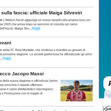
lla fascia: ufficiale Maiga Silvestri
tti L'Atletico Ascoli aggiunge un nuovo tassello alla propria rosa con
sse 2005 che arriva dopo un percorso di crescita nel calcio
...
leggi
dell'Ascoli, Maiga Silv
ovani
e della FC Real Montalto, che continua a investire su giovani di
lla prossima stagione. La società giallorossa ha ufficializzato gli arrivi
...
leggi
 ecco Jacopo Massi
a della nuova stagione e ufficializza l'arrivo
d arricchire il reparto offensivo
e il calcio dilettantistico marchigiano,
a e Promozione con le maglie di