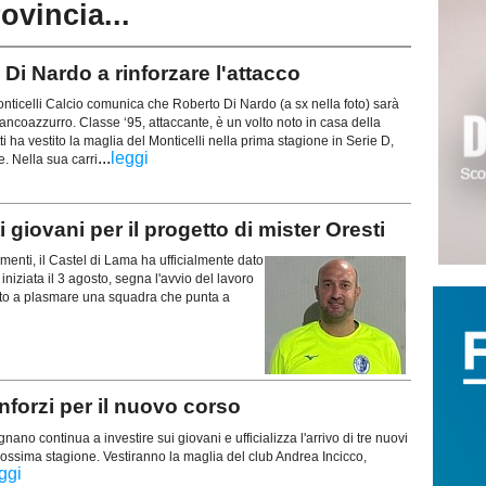
rovincia...
i Nardo a rinforzare l'attacco
ticelli Calcio comunica che Roberto Di Nardo (a sx nella foto) sarà
ancoazzurro. Classe ‘95, attaccante, è un volto noto in casa della
ti ha vestito la maglia del Monticelli nella prima stagione in Serie D,
...
leggi
e. Nella sua carri
giovani per il progetto di mister Oresti
enti, il Castel di Lama ha ufficialmente dato
niziata il 3 agosto, segna l'avvio del lavoro
mato a plasmare una squadra che punta a
forzi per il nuovo corso
no continua a investire sui giovani e ufficializza l'arrivo di tre nuovi
 prossima stagione. Vestiranno la maglia del club Andrea Incicco,
ggi