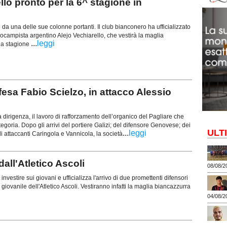
o pronto per la 6^ stagione in
te da una delle sue colonne portanti. Il club bianconero ha ufficializzato
rocampista argentino Alejo Vechiarello, che vestirà la maglia
...
leggi
lla stagione
esa Fabio Scielzo, in attacco Alessio
dirigenza, il lavoro di rafforzamento dell’organico del Pagliare che
goria. Dopo gli arrivi del portiere Galizi; del difensore Genovese; dei
ULT
...
leggi
i attaccanti Caringola e Vannicola, la società
ll'Atletico Ascoli
08/08/2
 investire sui giovani e ufficializza l'arrivo di due promettenti difensori
 giovanile dell'Atletico Ascoli. Vestiranno infatti la maglia biancazzurra
04/08/2