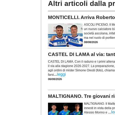
Altri articoli dalla p
MONTICELLI. Arriva Roberto D
ASCOLI PICENO. Il Mon
un nuovo calciatore bi
società ascolana, infat
ma nel ruolo di portier
08/08/2026
CASTEL DI LAMA al via: tanti 
CASTEL DI LAMA. Con il raduno e i primi allenam
il via alla stagione 2026-2027. La preparazione, i
agli ordini di mister Simone Oresti (foto), chia
...
leggi
farsi
06/08/2026
MALTIGNANO. Tre giovani rin
MALTIGNANO. Il Maltigna
innesti in vista della
...
le
Alessio Monno e