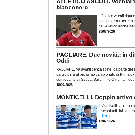
ATLETICO ASCOLI. Vechiarell
bianconero
L'Atletico Ascoli ripar
la riconferma del cent
dell'Atletico anche ne
23/07/2026
PAGLIARE. Due novità: in dif
Oddi
PAGLIARE. Va avanti senza soste, da parte della 
parteciperà al prossimo campionato di Prima cate
centrocampisti Speca, Sacchini e Cardinali; degl
18/07/2026
MONTICELLI. Doppio arrivo da
Il Monticelli continua a
provenienti dal settore
...
leggi
17/07/2026