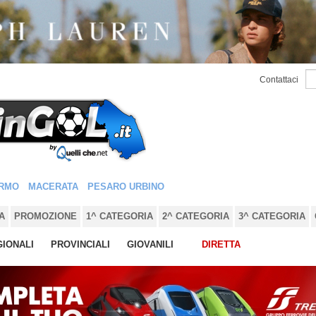
Contattaci
RMO
MACERATA
PESARO URBINO
A
PROMOZIONE
1^ CATEGORIA
2^ CATEGORIA
3^ CATEGORIA
IONALI
PROVINCIALI
GIOVANILI
DIRETTA