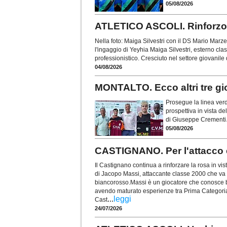
05/08/2026
ATLETICO ASCOLI. Rinforzo su
Nella foto: Maiga Silvestri con il DS Mario Marze
l'ingaggio di Yeyhia Maiga Silvestri, esterno cla
professionistico. Cresciuto nel settore giovanile 
04/08/2026
MONTALTO. Ecco altri tre gi
Prosegue la linea verd
prospettiva in vista de
di Giuseppe Crementi
05/08/2026
CASTIGNANO. Per l'attacco
Il Castignano continua a rinforzare la rosa in vist
di Jacopo Massi, attaccante classe 2000 che va a
biancorosso.Massi è un giocatore che conosce ben
avendo maturato esperienze tra Prima Categori
...
leggi
Cast
24/07/2026