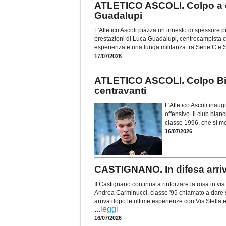
ATLETICO ASCOLI. Colpo a c
Guadalupi
L'Atletico Ascoli piazza un innesto di spessore 
prestazioni di Luca Guadalupi, centrocampista c
esperienza e una lunga militanza tra Serie C e 
17/07/2026
ATLETICO ASCOLI. Colpo Bian
centravanti
L'Atletico Ascoli inau
offensivo. Il club bia
classe 1996, che si me
16/07/2026
CASTIGNANO. In difesa arri
Il Castignano continua a rinforzare la rosa in vis
Andrea Carminucci, classe '95 chiamato a dare s
arriva dopo le ultime esperienze con Vis Stella
...
leggi
16/07/2026