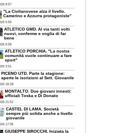
026 8:57
"La Civitanovese alza il livello.
Camerino e Azzurra protagoniste"
026 5:55
ATLETICO GMD. Al via tanti volti
nuovi, conferme e voglia di far
bene
026 6:56
ATLETICO PORCHIA. "La nostra
comunità vuole continuare a fare
sport"
026 3:51
PICENO UTD. Parte la stagione:
aperte le iscrizioni al Sett. Giovanile
026 18:28
MONTALTO. Due giovani innesti:
ufficiali Toska e Di Donato
026 21:52
CASTEL DI LAMA. Società
sempre più solida anche a livello
giovanile
026 17:05
GIUSEPPE SIROCCHI. Iniziata la