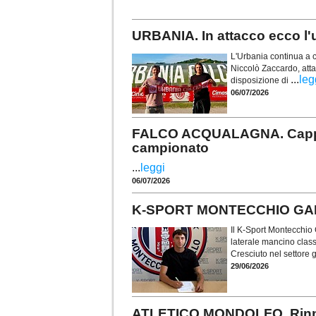
URBANIA. In attacco ecco l
L'Urbania continua a co
Niccolò Zaccardo, atta
...
leg
disposizione di
06/07/2026
FALCO ACQUALAGNA. Cappelli
campionato
...
leggi
06/07/2026
K-SPORT MONTECCHIO GALLO. 
Il K-Sport Montecchio G
laterale mancino class
Cresciuto nel settore 
29/06/2026
ATLETICO MONDOLFO. Rinnov