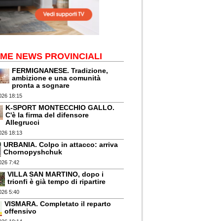
IME NEWS PROVINCIALI
FERMIGNANESE. Tradizione,
ambizione e una comunità
pronta a sognare
026 18:15
K-SPORT MONTECCHIO GALLO.
C'è la firma del difensore
Allegrucci
026 18:13
URBANIA. Colpo in attacco: arriva
Chornopyshchuk
026 7:42
VILLA SAN MARTINO, dopo i
trionfi è già tempo di ripartire
026 5:40
VISMARA. Completato il reparto
offensivo