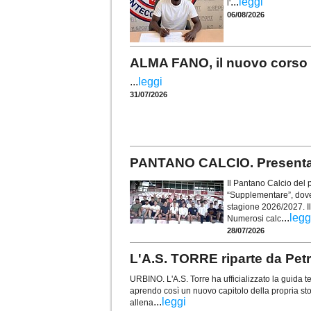
...
leggi
l'
06/08/2026
ALMA FANO, il nuovo corso p
...
leggi
31/07/2026
PANTANO CALCIO. Presentat
Il Pantano Calcio del p
“Supplementare”, dove 
stagione 2026/2027. Il
...
legg
Numerosi calc
28/07/2026
L'A.S. TORRE riparte da Petre
URBINO. L'A.S. Torre ha ufficializzato la guida
aprendo così un nuovo capitolo della propria stor
...
leggi
allena