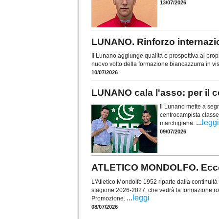
13/07/2026
LUNANO. Rinforzo internazio
Il Lunano aggiunge qualità e prospettiva al pro
nuovo volto della formazione biancazzurra in vi
10/07/2026
LUNANO cala l'asso: per il 
Il Lunano mette a segn
centrocampista classe 
...
leggi
marchigiana.
09/07/2026
ATLETICO MONDOLFO. Ecco l
L'Atletico Mondolfo 1952 riparte dalla continuità 
stagione 2026-2027, che vedrà la formazione r
...
leggi
Promozione.
08/07/2026