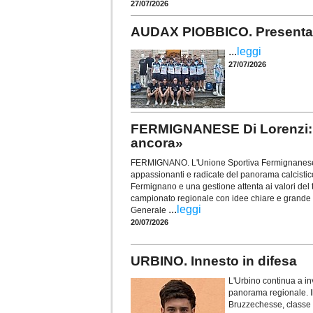
27/07/2026
AUDAX PIOBBICO. Presentata
...
leggi
27/07/2026
FERMIGNANESE Di Lorenzi: «I
ancora»
FERMIGNANO. L'Unione Sportiva Fermignanese r
appassionanti e radicate del panorama calcistico 
Fermignano e una gestione attenta ai valori del te
campionato regionale con idee chiare e grande 
...
leggi
Generale
20/07/2026
URBINO. Innesto in difesa
L'Urbino continua a inv
panorama regionale. Il 
Bruzzechesse, classe