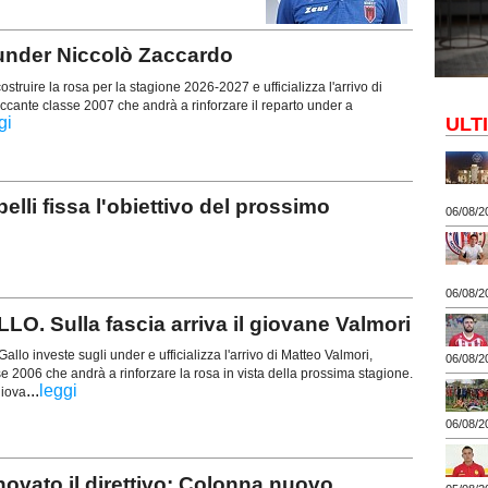
'under Niccolò Zaccardo
struire la rosa per la stagione 2026-2027 e ufficializza l'arrivo di
ccante classe 2007 che andrà a rinforzare il reparto under a
ULT
gi
 fissa l'obiettivo del prossimo
06/08/2
06/08/2
Sulla fascia arriva il giovane Valmori
allo investe sugli under e ufficializza l'arrivo di Matteo Valmori,
06/08/2
e 2006 che andrà a rinforzare la rosa in vista della prossima stagione.
...
leggi
giova
06/08/2
ato il direttivo: Colonna nuovo