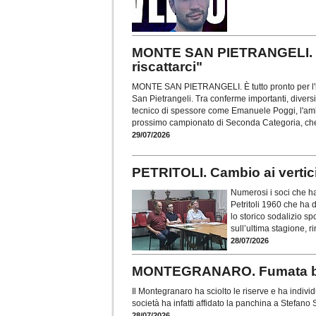
MONTE SAN PIETRANGELI. Per
riscattarci"
MONTE SAN PIETRANGELI. È tutto pronto per l'i
San Pietrangeli. Tra conferme importanti, diversi 
tecnico di spessore come Emanuele Poggi, l'am
prossimo campionato di Seconda Categoria, che
29/07/2026
PETRITOLI. Cambio ai vertic
Numerosi i soci che h
Petritoli 1960 che ha d
lo storico sodalizio sp
sull’ultima stagione, ri
28/07/2026
MONTEGRANARO. Fumata bianc
Il Montegranaro ha sciolto le riserve e ha indiv
società ha infatti affidato la panchina a Stefano
28/07/2026