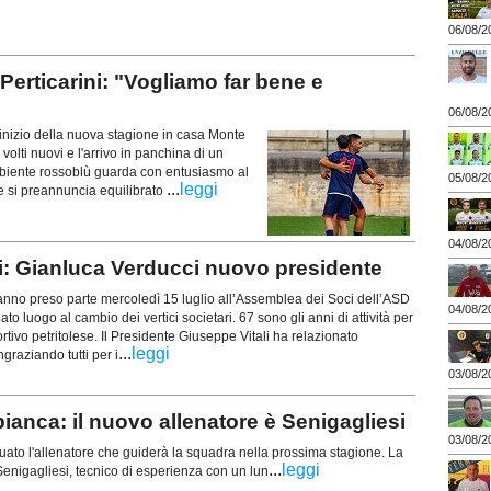
06/08/2
ticarini: "Vogliamo far bene e
06/08/2
nizio della nuova stagione in casa Monte
volti nuovi e l'arrivo in panchina di un
biente rossoblù guarda con entusiasmo al
05/08/2
...
leggi
 si preannuncia equilibrato
04/08/2
i: Gianluca Verducci nuovo presidente
anno preso parte mercoledì 15 luglio all’Assemblea dei Soci dell’ASD
04/08/2
ato luogo al cambio dei vertici societari. 67 sono gli anni di attività per
ortivo petritolese. Il Presidente Giuseppe Vitali ha relazionato
...
leggi
ngraziando tutti per i
03/08/2
a: il nuovo allenatore è Senigagliesi
03/08/2
iduato l'allenatore che guiderà la squadra nella prossima stagione. La
...
leggi
 Senigagliesi, tecnico di esperienza con un lun