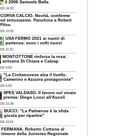
il 2006 Samuele Balla
026 16:02
CORVA CALCIO. Novità, conferme
ed entusiasmo. Panchina a Robert
Pilsu
026 15:55
USA FERMO 2021 ai nastri di
partenza: ecco i volti nuovi
026 11:52
MONTOTTONE rinforza la rosa:
arrivano Di Chiara e Caleap
026 9:03
"La Civitanovese alza il livello.
Camerino e Azzurra protagoniste"
026 5:55
SPES VALDASO. Il lavoro sul vivaio
premia: Diego Locci all'Ascoli
026 15:36
BUCCI: "La Palmense è la sfida
giusta per ripartire"
026 10:01
FERMANA. Roberto Cottone al
timone della Juniores Regionale