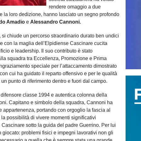
rendere omaggio a due
 e la loro dedizione, hanno lasciato un segno profondo
do Amadio
e
Alessandro Cannoni.
, si chiude un percorso straordinario durato ben undici
e con la maglia dell’Elpidiense Cascinare cucita
icio e leadership. Il suo contributo è stato
alla squadra tra Eccellenza, Promozione e Prima
ringraziamento speciale per l’attaccamento dimostrato
con cui ha guidato il reparto offensivo e per le qualità
un punto di riferimento dentro e fuori dal campo.
, difensore classe 1994 e autentica colonna della
gioni. Capitano e simbolo della squadra, Cannoni ha
e appartenenza, portando con orgoglio la fascia al
la possibilità di vivere momenti significativi
 Cascinare sotto la guida del padre Guerrino. Per lui
io giocato: problemi fisici e impegni lavorativi non gli
 necessario a quella che è sempre stata una grande