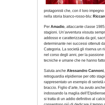
protagonisti che, con il loro impegno
nella storia bianco-rosso-blu:
Riccar
Per
Amadio
, attaccante classe 1985
stagioni. Un’avventura vissuta sempr
addosso e caratterizzata da gol, sacrif
determinante nei successi ottenuti d
Categoria. La società gli riserva un 
nel corso degli anni, per la passione 
tecniche e umane che ne hanno fatto 
Saluta anche
Alessandro Cannoni
retroguardia elpidiense per otto sta
rappresentato un esempio di serietà 
braccio. Figlio d’arte, ha avuto anche 
indossando la maglia dell’Elpidiense
si tratta di un addio definitivo al calc
consentono più di dedicare il tempo