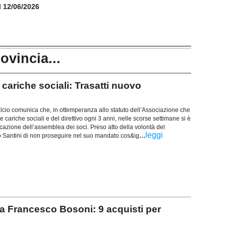
il 12/06/2026
rovincia...
riche sociali: Trasatti nuovo
cio comunica che, in ottemperanza allo statuto dell’Associazione che
e cariche sociali e del direttivo ogni 3 anni, nelle scorse settimane si è
azione dell’assemblea dei soci. Preso atto della volontà del
...
leggi
 Santini di non proseguire nel suo mandato cos&ig
 Francesco Bosoni: 9 acquisti per