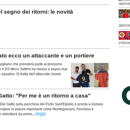
30/07/2
egno dei ritorni: le novità
28/07/2
27/07/2
o ecco un attaccante e un portiere
gliano che prenderà parte al prossimo
ni il DS Mirco Settimi ha messo a segno due
la squadra. Si tratta dell’attaccate classe
tto: "Per me è un ritorno a casa"
Del Gatto sulla panchina del Porto Sant'Elpidio è pronta a iniziare.
enatore in piazze importanti come Montegranaro, Fermana e
...
leggi
co debutterà da primo