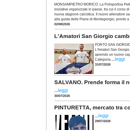
MONSAMPIETRO MORICO. La Polisportiva Petrus,
iniziative organizzate in paese, tra cui il corso di
nuova stagione calcistica. Il nuovo allenatore 
alla guida delle Piane di Montegiorgio, pronto a
02/08/2026
L'Amatori San Giorgio camb
PORTO SAN GIORGIO. U
L'Amatori San Giorgio
aprendo un nuovo capit
...
leggi
Categoria.
31/07/2026
SALVANO. Prende forma il nu
...
leggi
30/07/2026
PINTURETTA, mercato tra conf
...
leggi
29/07/2026