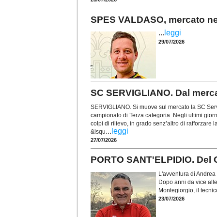
SPES VALDASO, mercato nel s
...
leggi
29/07/2026
SC SERVIGLIANO. Dal mercat
SERVIGLIANO. Si muove sul mercato la SC Servi
campionato di Terza categoria. Negli ultimi gior
colpi di rilievo, in grado senz’altro di rafforzare 
...
leggi
&lsqu
27/07/2026
PORTO SANT'ELPIDIO. Del Ga
L'avventura di Andrea 
Dopo anni da vice all
Montegiorgio, il tecni
23/07/2026