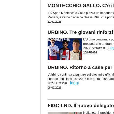
MONTECCHIO GALLO. C'è il c
Il K-Sport Montecchio Gallo piazza un importante
Mariani, esterno d'attacco classe 1998 che porta 
21/07/2026
URBINO. Tre giovani rinforzi
L'Urbino continua a pun
prospetti che andranno
...
le
2027. Si tratta di
20/07/2026
URBINO. Ritorno a casa per Et
L'Urbino continua a puntare sui giovani e ufficializ
centrocampista classe 2007 che entra a far parte
...
leggi
2027. Cresciu
08/07/2026
FIGC-LND. Il nuovo delegato
Nella foto: il preside