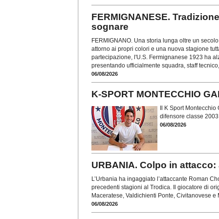
FERMIGNANESE. Tradizione,
sognare
FERMIGNANO. Una storia lunga oltre un secolo, 
attorno ai propri colori e una nuova stagione tut
partecipazione, l'U.S. Fermignanese 1923 ha alza
presentando ufficialmente squadra, staff tecnico,
06/08/2026
K-SPORT MONTECCHIO GALLO. 
Il K Sport Montecchio Ga
difensore classe 2003 
06/08/2026
URBANIA. Colpo in attacco:
L’Urbania ha ingaggiato l’attaccante Roman Cho
precedenti stagioni al Trodica. Il giocatore di or
Maceratese, Valdichienti Ponte, Civitanovese e M
06/08/2026