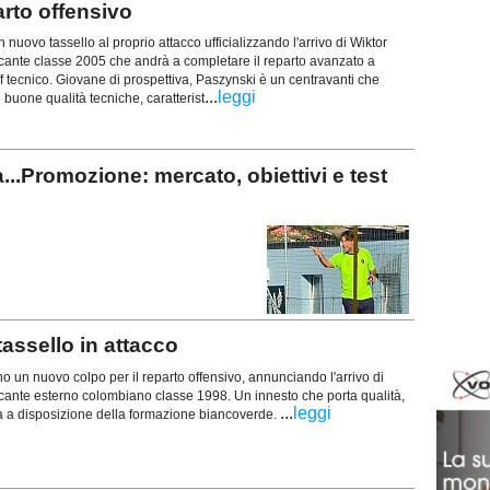
rto offensivo
nuovo tassello al proprio attacco ufficializzando l'arrivo di Wiktor
ccante classe 2005 che andrà a completare il reparto avanzato a
ff tecnico. Giovane di prospettiva, Paszynski è un centravanti che
...
leggi
 e buone qualità tecniche, caratterist
Promozione: mercato, obiettivi e test
assello in attacco
o un nuovo colpo per il reparto offensivo, annunciando l'arrivo di
ccante esterno colombiano classe 1998. Un innesto che porta qualità,
...
leggi
a a disposizione della formazione biancoverde.