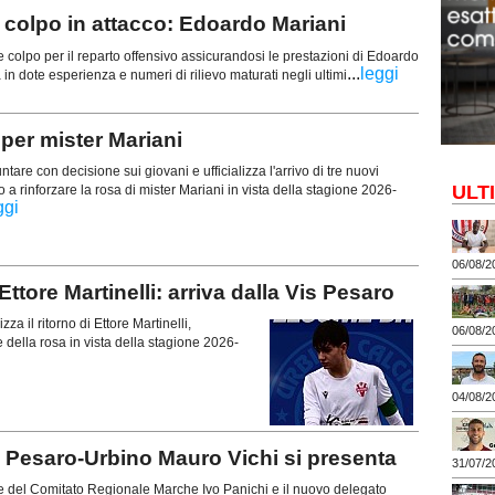
olpo in attacco: Edoardo Mariani
 colpo per il reparto offensivo assicurandosi le prestazioni di Edoardo
...
leggi
in dote esperienza e numeri di rilievo maturati negli ultimi
 per mister Mariani
tare con decisione sui giovani e ufficializza l'arrivo di tre nuovi
ULT
 a rinforzare la rosa di mister Mariani in vista della stagione 2026-
ggi
06/08/2
tore Martinelli: arriva dalla Vis Pesaro
za il ritorno di Ettore Martinelli,
06/08/2
 della rosa in vista della stagione 2026-
04/08/2
 Pesaro-Urbino Mauro Vichi si presenta
31/07/2
nte del Comitato Regionale Marche Ivo Panichi e il nuovo delegato