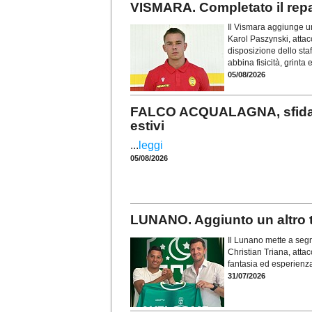
VISMARA. Completato il repa
Il Vismara aggiunge un 
Karol Paszynski, atta
disposizione dello sta
abbina fisicità, grinta
05/08/2026
FALCO ACQUALAGNA, sfida...
estivi
...
leggi
05/08/2026
LUNANO. Aggiunto un altro t
Il Lunano mette a segn
Christian Triana, atta
fantasia ed esperienz
31/07/2026