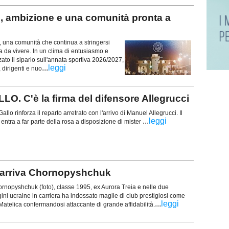
 ambizione e una comunità pronta a
una comunità che continua a stringersi
ta da vivere. In un clima di entusiasmo e
to il sipario sull'annata sportiva 2026/2027,
...
leggi
 dirigenti e nuo
C'è la firma del difensore Allegrucci
llo rinforza il reparto arretrato con l'arrivo di Manuel Allegrucci. Il
...
leggi
entra a far parte della rosa a disposizione di mister
 arriva Chornopyshchuk
rnopyshchuk (foto), classe 1995, ex Aurora Treia e nelle due
igini ucraine in carriera ha indossato maglie di club prestigiosi come
...
leggi
atelica confermandosi attaccante di grande affidabilità.